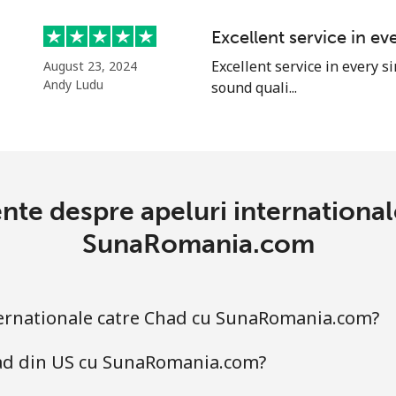
sau
Excellent service in ev
Continua cu
Excellent service in every s
August 23, 2024
Andy Ludu
sound quali...
ente despre apeluri internationa
SunaRomania.com
ternationale catre Chad cu SunaRomania.com?
had din US cu SunaRomania.com?