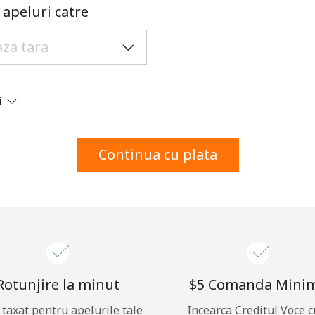
Un numar
apeluri catre
Un simbol/litera speciala
i
Ramai conectat cu noi pentru a primi toate ofertele
Continua cu plata
pe email.
Prin deschiderea unui cont pe acest site, sunt de
acord cu urmatorii
Termeni.
Inregistreaza-te
Rotunjire la minut
⁦$5⁩ Comanda Mini
i taxat pentru apelurile tale
Incearca Creditul Voce c