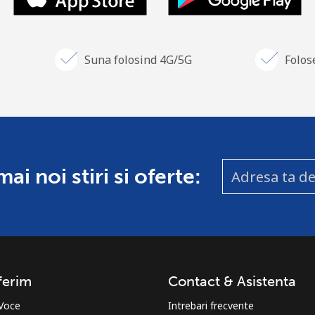
Suna folosind 4G/5G
Folos
i noi stiri si oferte:
ferim
Contact & Asistenta
 Voce
Intrebari frecvente