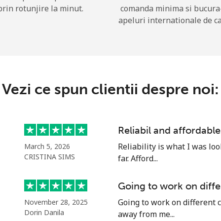
prin rotunjire la minut.
comanda minima si bucura
apeluri internationale de ca
Buna!
Logheaza-te sau
CREEAZA CONT NOU →
Vezi ce spun clientii despre noi:
Reliabil and affordable
Reliability is what I was lo
March 5, 2026
Recuperare parola →
CRISTINA SIMS
far. Afford...
Going to work on diffe
Log in
Going to work on different c
November 28, 2025
Dorin Danila
away from me...