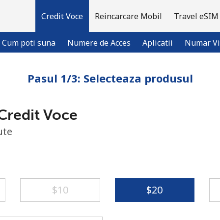
Credit Voce
Reincarcare Mobil
Travel eSIM
Cum poti suna
Numere de Acces
Aplicatii
Numar Vi
Pasul 1/3: Selecteaza produsul
Bine-ai venit!
Credit Voce
Ai deja cont?
Logheaza-te →
ute
Inregistreaza-te cu
⁦$10⁩
⁦$20⁩