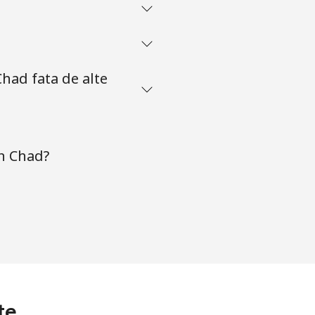
had fata de alte
in Chad?
te