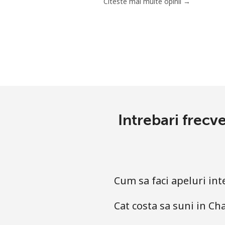
Citeste mai multe opinii →
Intrebari frecv
Cum sa faci apeluri in
Cat costa sa suni in C