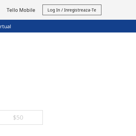
Tello Mobile
Log In / Inregistreaza-Te
rtual
⁦$50⁩