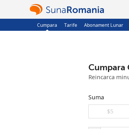
Cumpara
Tarife
Abonament Lunar
Cumpara 
Reincarca min
Suma
⁦$5⁩