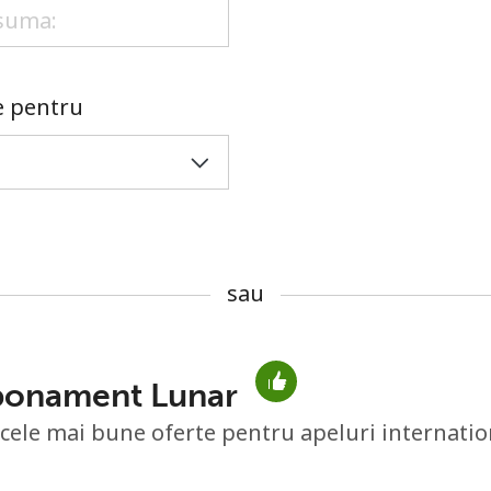
sau
le pentru
sau
Abonament Lunar
Lipsa parola
 cele mai bune oferte pentru apeluri internatio
Minim 8 litere
O majuscula si o litera mica