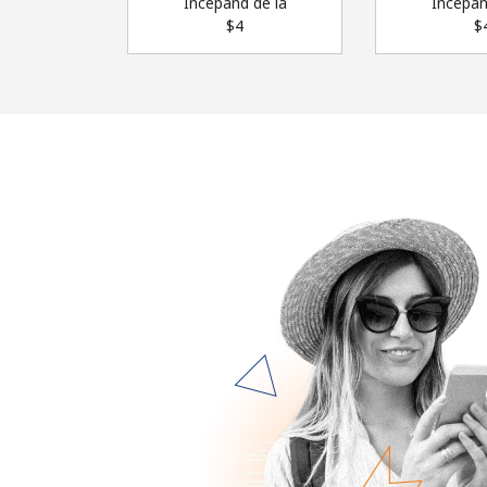
Incepand de la
Incepan
⁦$4⁩
⁦$4