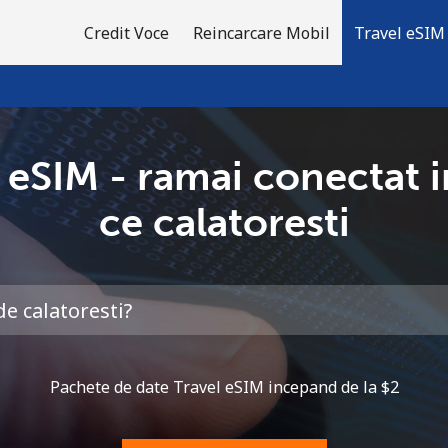
Credit Voce
Reincarcare Mobil
Travel eSIM
 eSIM - ramai conectat 
Bine-ai venit!
ce calatoresti
Ai deja cont?
Logheaza-te →
Inregistreaza-te cu
Pachete de date Travel eSIM incepand de la ⁦$2⁩