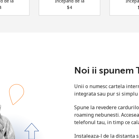
d de la
Incepand de la
Incepa
⁩
⁦$4⁩
⁦
Buna!
Logheaza-te sau
CREEAZA CONT NOU →
Noi ii spunem 
Unii o numesc cartela inter
integrata sau pur si simplu
Recuperare parola →
Spune la revedere cardurilo
roaming nebunesti. Acceseaz
Log in
telefonul tau, in timp ce cal
Instaleaza-l de la distanta 