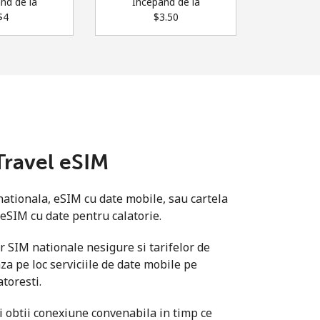
nd de la
Incepand de la
$4⁩
⁦$3.50⁩
Travel eSIM
nationala, eSIM cu date mobile, sau cartela
 eSIM cu date pentru calatorie.
r SIM nationale nesigure si tarifelor de
a pe loc serviciile de date mobile pe
atoresti.
si obtii conexiune convenabila in timp ce