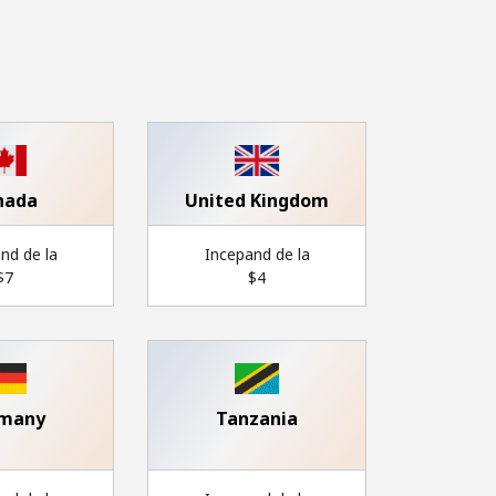
nada
United Kingdom
nd de la
Incepand de la
$7⁩
⁦$4⁩
many
Tanzania