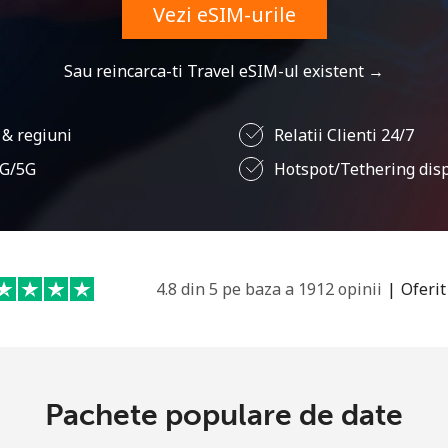
Vezi eSIM-urile
sau
Sau reincarca-ti Travel eSIM-ul existent →
 & regiuni
Relatii Clienti 24/7
4G/5G
Hotspot/Tethering disp
4.8 din 5 pe baza a 1912 opinii
|
Oferit
Lipsa parola
Minim 8 litere
Pachete populare de date
O majuscula si o litera mica