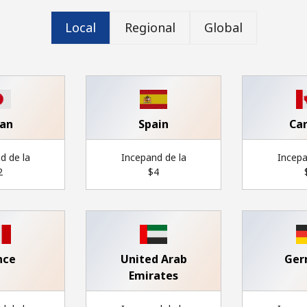
Un numar
Un simbol/litera speciala
Local
Regional
Global
pan
Spain
Ca
Ramai conectat cu noi pentru a primi toate ofertele
d de la
Incepand de la
Incepa
pe email.
⁩
⁦$4⁩
⁦
Prin deschiderea unui cont pe acest site, sunt de
acord cu urmatorii
Termeni.
Inregistreaza-te
nce
United Arab
Ger
Emirates