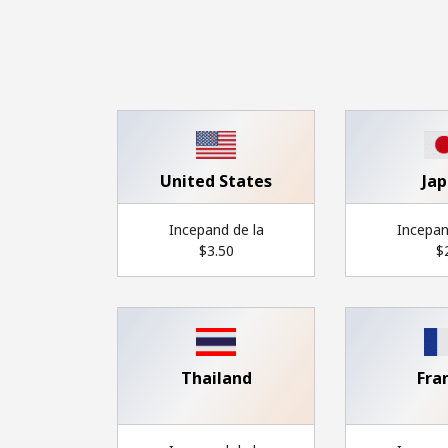
United States
Ja
Incepand de la
Incepan
⁦$3.50⁩
⁦$2
Thailand
Fra