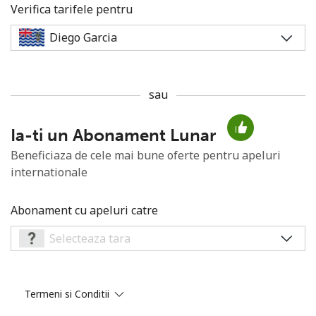
Verifica tarifele pentru
sau
Lipsa parola
Ia-ti un Abonament Lunar
Minim 8 litere
O majuscula si o litera mica
Beneficiaza de cele mai bune oferte pentru apeluri
Un numar
internationale
Un simbol/litera speciala
Abonament cu apeluri catre
Ramai conectat cu noi pentru a primi toate ofertele pe
Termeni si Conditii
email.