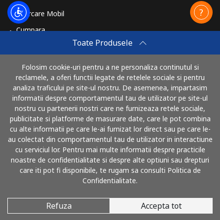
Reincarcare Mobil
Cumpara
Toate Produsele
Cum sa reincarci
Travel eSIM
Folosim cookie-uri pentru a ne personaliza continutul si
reclamele, a oferi functii legate de retelele sociale si pentru
Cumpara
analiza traficului pe site-ul nostru. De asemenea, impartasim
Cum functioneaza
informatii despre comportamentul tau de utilizator pe site-ul
nostru cu partenerii nostri care ne furnizeaza retele sociale,
publicitate si platforme de masurare date, care le pot combina
cu alte informatii pe care le-ai furnizat lor direct sau pe care le-
Poti plati cu
au colectat din comportamentul tau de utilizator in interactiune
cu serviciul lor. Pentru mai multe informatii despre practicile
noastre de confidentialitate si despre alte optiuni sau drepturi
care iti pot fi disponibile, te rugam sa consulti Politica de
Confidentialitate.
Refuza
Accepta tot
© 2026 SunaRomania