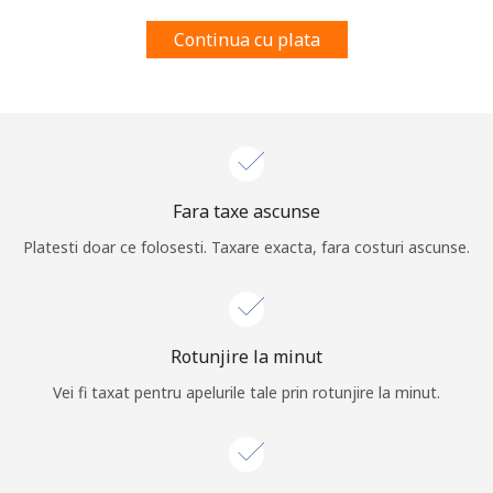
Prin deschiderea unui cont pe acest site, sunt de acord cu
Continua cu plata
urmatorii
Termeni.
Inregistreaza-te
Fara taxe ascunse
Buna!
Platesti doar ce folosesti. Taxare exacta, fara costuri ascunse.
Logheaza-te sau
CREEAZA CONT NOU →
Rotunjire la minut
Vei fi taxat pentru apelurile tale prin rotunjire la minut.
Recuperare parola →