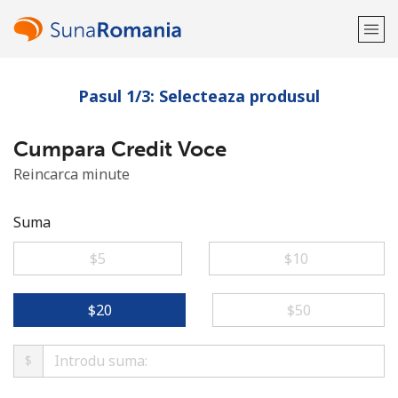
Pasul 1/3: Selecteaza produsul
Bine-ai venit!
Cumpara Credit Voce
Ai deja cont?
Logheaza-te →
Reincarca minute
Inregistreaza-te cu
Suma
⁦$5⁩
⁦$10⁩
sau
⁦$20⁩
⁦$50⁩
$