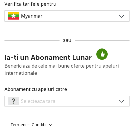
Verifica tarifele pentru
sau
Lipsa parola
Ia-ti un Abonament Lunar
Minim 8 litere
O majuscula si o litera mica
Beneficiaza de cele mai bune oferte pentru apeluri
Un numar
internationale
Un simbol/litera speciala
Abonament cu apeluri catre
Ramai conectat cu noi pentru a primi toate ofertele pe
Termeni si Conditii
email.