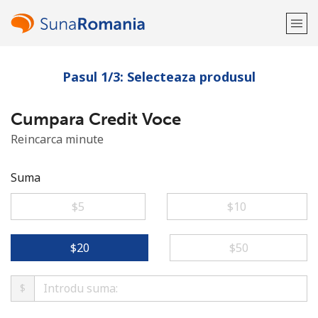
Pasul 1/3: Selecteaza produsul
Bine-ai venit!
Cumpara Credit Voce
Ai deja cont?
Logheaza-te →
Reincarca minute
Inregistreaza-te cu
Suma
⁦$5⁩
⁦$10⁩
sau
⁦$20⁩
⁦$50⁩
$