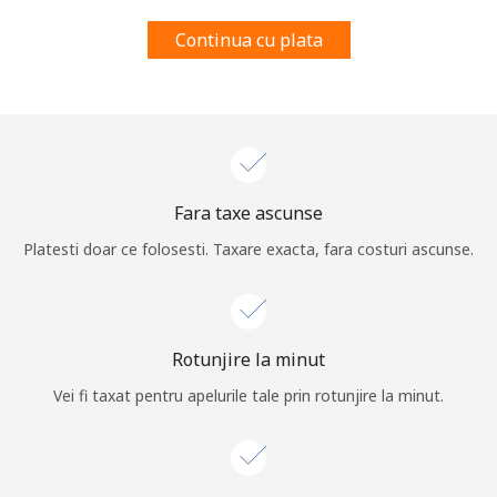
Prin deschiderea unui cont pe acest site, sunt de acord cu
Continua cu plata
urmatorii
Termeni.
Inregistreaza-te
Fara taxe ascunse
Buna!
Platesti doar ce folosesti. Taxare exacta, fara costuri ascunse.
Logheaza-te sau
CREEAZA CONT NOU →
Rotunjire la minut
Vei fi taxat pentru apelurile tale prin rotunjire la minut.
Recuperare parola →