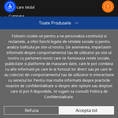
Reincarcare Mobil
Cumpara
Toate Produsele
Cum sa reincarci
Travel eSIM
Folosim cookie-uri pentru a ne personaliza continutul si
reclamele, a oferi functii legate de retelele sociale si pentru
Cumpara
analiza traficului pe site-ul nostru. De asemenea, impartasim
Cum functioneaza
informatii despre comportamentul tau de utilizator pe site-ul
nostru cu partenerii nostri care ne furnizeaza retele sociale,
publicitate si platforme de masurare date, care le pot combina
cu alte informatii pe care le-ai furnizat lor direct sau pe care le-
Poti plati cu
au colectat din comportamentul tau de utilizator in interactiune
cu serviciul lor. Pentru mai multe informatii despre practicile
noastre de confidentialitate si despre alte optiuni sau drepturi
care iti pot fi disponibile, te rugam sa consulti Politica de
Confidentialitate.
Refuza
Accepta tot
© 2026 SunaRomania