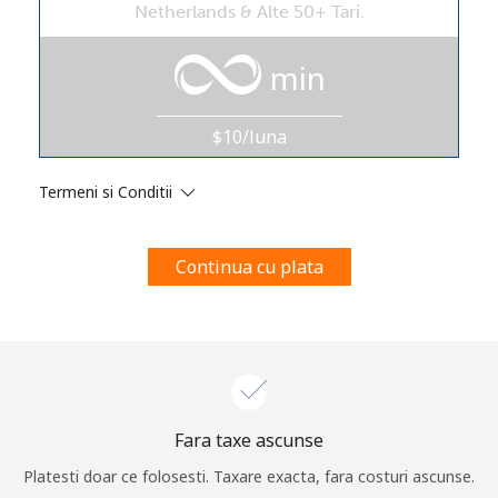
Netherlands & Alte 50+ Tari.
Prin deschiderea unui cont pe acest site, sunt de acord cu
urmatorii
Termeni.
min
Inregistreaza-te
$10/luna
Termeni si Conditii
Buna!
Continua cu plata
Logheaza-te sau
CREEAZA CONT NOU →
Fara taxe ascunse
Recuperare parola →
Platesti doar ce folosesti. Taxare exacta, fara costuri ascunse.