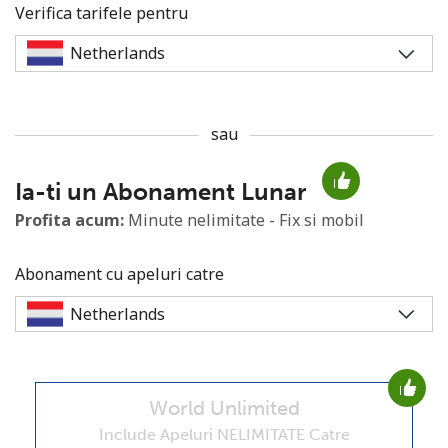
Verifica tarifele pentru
sau
Lipsa parola
Ia-ti un Abonament Lunar
Minim 8 litere
O majuscula si o litera mica
Profita acum:
Minute nelimitate - Fix si mobil
Un numar
Un simbol/litera speciala
Abonament cu apeluri catre
World Unlimited
Ramai conectat cu noi pentru a primi toate ofertele pe
email.
Include Apeluri NELIMITATE Catre