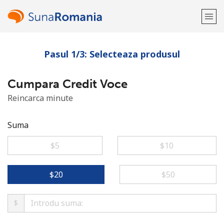
Pasul 1/3: Selecteaza produsul
Bine-ai venit!
Cumpara Credit Voce
Ai deja cont?
Logheaza-te →
Reincarca minute
Inregistreaza-te cu
Suma
⁦$5⁩
⁦$10⁩
sau
⁦$20⁩
⁦$50⁩
$