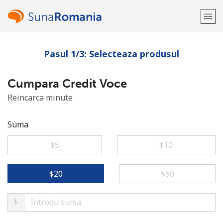
Pasul 1/3: Selecteaza produsul
Bine-ai venit!
Cumpara Credit Voce
Ai deja cont?
Logheaza-te →
Reincarca minute
Inregistreaza-te cu
Suma
⁦$5⁩
⁦$10⁩
sau
⁦$20⁩
⁦$50⁩
$