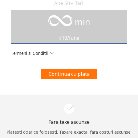
Alte 50+ Tari.
Prin deschiderea unui cont pe acest site, sunt de acord cu
urmatorii
Termeni.
min
Inregistreaza-te
$10/luna
Termeni si Conditii
Buna!
Continua cu plata
Logheaza-te sau
CREEAZA CONT NOU →
Fara taxe ascunse
Recuperare parola →
Platesti doar ce folosesti. Taxare exacta, fara costuri ascunse.