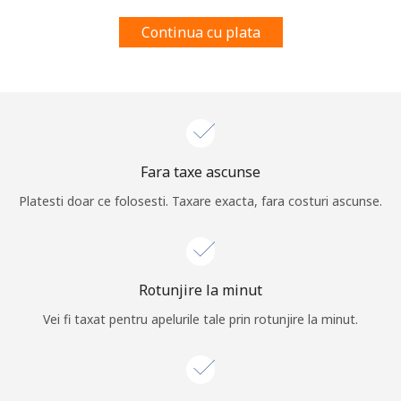
Prin deschiderea unui cont pe acest site, sunt de acord cu
Continua cu plata
urmatorii
Termeni.
Inregistreaza-te
Fara taxe ascunse
Buna!
Platesti doar ce folosesti. Taxare exacta, fara costuri ascunse.
Logheaza-te sau
CREEAZA CONT NOU →
Rotunjire la minut
Vei fi taxat pentru apelurile tale prin rotunjire la minut.
Recuperare parola →