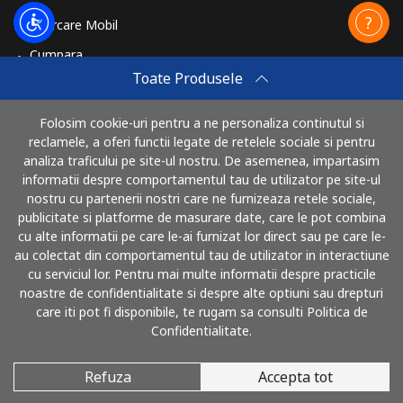
Reincarcare Mobil
Cumpara
Toate Produsele
Cum sa reincarci
Travel eSIM
Folosim cookie-uri pentru a ne personaliza continutul si
reclamele, a oferi functii legate de retelele sociale si pentru
Cumpara
analiza traficului pe site-ul nostru. De asemenea, impartasim
Cum functioneaza
informatii despre comportamentul tau de utilizator pe site-ul
nostru cu partenerii nostri care ne furnizeaza retele sociale,
publicitate si platforme de masurare date, care le pot combina
cu alte informatii pe care le-ai furnizat lor direct sau pe care le-
Poti plati cu
au colectat din comportamentul tau de utilizator in interactiune
cu serviciul lor. Pentru mai multe informatii despre practicile
noastre de confidentialitate si despre alte optiuni sau drepturi
care iti pot fi disponibile, te rugam sa consulti Politica de
Confidentialitate.
Refuza
Accepta tot
© 2026 SunaRomania