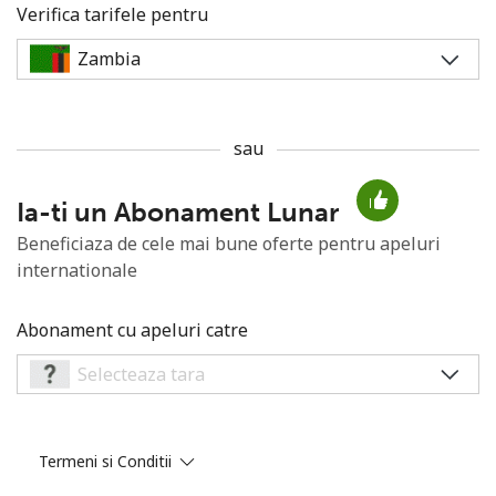
Verifica tarifele pentru
sau
Lipsa parola
Ia-ti un Abonament Lunar
Minim 8 litere
O majuscula si o litera mica
Beneficiaza de cele mai bune oferte pentru apeluri
Un numar
internationale
Un simbol/litera speciala
Abonament cu apeluri catre
Ramai conectat cu noi pentru a primi toate ofertele pe
Termeni si Conditii
email.