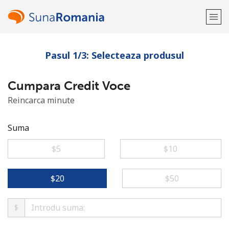
Pasul 1/3: Selecteaza produsul
Bine-ai venit!
Cumpara Credit Voce
Ai deja cont?
Logheaza-te →
Reincarca minute
Inregistreaza-te cu
Suma
⁦$5⁩
⁦$10⁩
sau
⁦$20⁩
⁦$50⁩
$