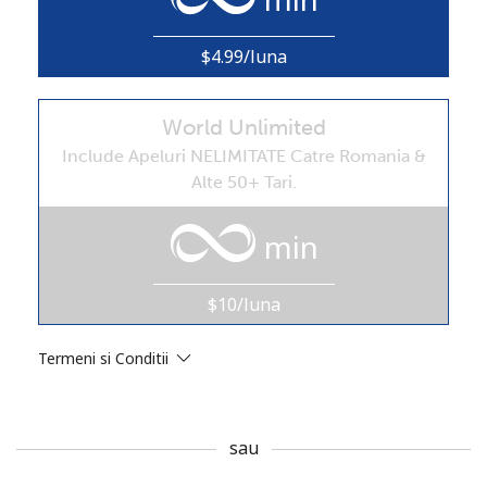
$4.99/luna
World Unlimited
Include Apeluri NELIMITATE Catre Romania &
Lipsa parola
Alte 50+ Tari.
Minim 8 litere
O majuscula si o litera mica
min
Un numar
Un simbol/litera speciala
$10/luna
Termeni si Conditii
sau
Ramai conectat cu noi pentru a primi toate ofertele pe
email.