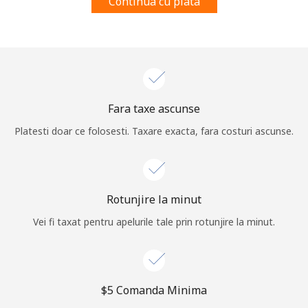
Continua cu plata
Log in
sau
Continua cu
Fara taxe ascunse
Platesti doar ce folosesti. Taxare exacta, fara costuri ascunse.
Rotunjire la minut
Vei fi taxat pentru apelurile tale prin rotunjire la minut.
⁦$5⁩ Comanda Minima