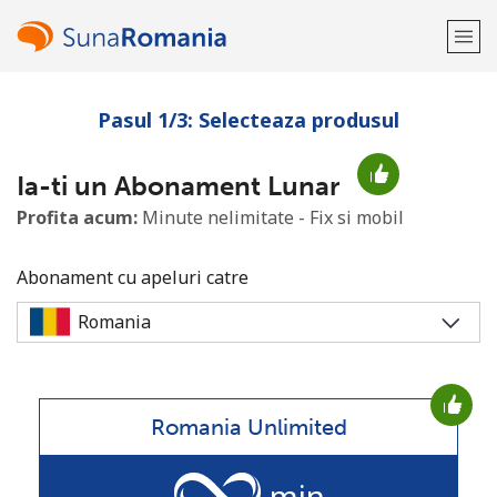
Pasul 1/3: Selecteaza produsul
Bine-ai venit!
Ia-ti un Abonament Lunar
Ai deja cont?
Logheaza-te →
Profita acum:
Minute nelimitate - Fix si mobil
Inregistreaza-te cu
Abonament cu apeluri catre
sau
Romania Unlimited
min