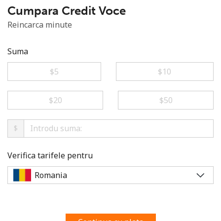
Prin deschiderea unui cont pe acest site, sunt de acord cu
Cumpara Credit Voce
urmatorii
Termeni.
Reincarca minute
Inregistreaza-te
Suma
⁦$5⁩
⁦$10⁩
Buna!
⁦$20⁩
⁦$50⁩
$
Logheaza-te sau
CREEAZA CONT NOU →
Verifica tarifele pentru
Recuperare parola →