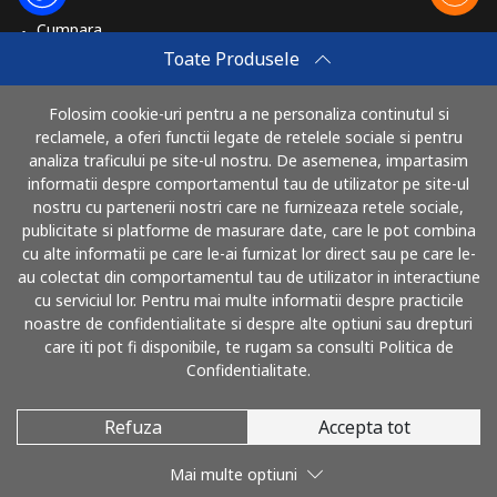
Cumpara
Toate Produsele
Cum sa reincarci
Travel eSIM
Folosim cookie-uri pentru a ne personaliza continutul si
reclamele, a oferi functii legate de retelele sociale si pentru
Cumpara
analiza traficului pe site-ul nostru. De asemenea, impartasim
Cum functioneaza
informatii despre comportamentul tau de utilizator pe site-ul
nostru cu partenerii nostri care ne furnizeaza retele sociale,
publicitate si platforme de masurare date, care le pot combina
cu alte informatii pe care le-ai furnizat lor direct sau pe care le-
Poti plati cu
au colectat din comportamentul tau de utilizator in interactiune
cu serviciul lor. Pentru mai multe informatii despre practicile
noastre de confidentialitate si despre alte optiuni sau drepturi
care iti pot fi disponibile, te rugam sa consulti Politica de
Confidentialitate.
Refuza
Accepta tot
© 2026 SunaRomania
Mai multe optiuni