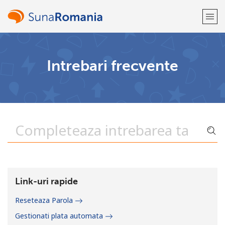
Bine-ai venit!
Intrebari frecvente
Ai deja cont?
Logheaza-te →
Inregistreaza-te cu
sau
Link-uri rapide
Reseteaza Parola
Gestionati plata automata