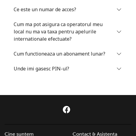
Log in
Ce este un numar de acces?
Cum ma pot asigura ca operatorul meu
sau
local nu ma va taxa pentru apelurile
internationale efectuate?
Continua cu
Cum functioneaza un abonament lunar?
Unde imi gasesc PIN-ul?
Cine suntem
Contact & Asistenta