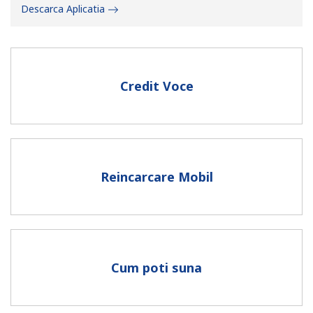
Descarca Aplicatia
Credit Voce
Lipsa parola
Minim 8 litere
O majuscula si o litera mica
Un numar
Reincarcare Mobil
Un simbol/litera speciala
Cum poti suna
Ramai conectat cu noi pentru a primi toate ofertele pe
email.