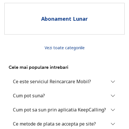
Prin deschiderea unui cont pe acest site, sunt de acord cu
urmatorii
Termeni.
Abonament Lunar
Inregistreaza-te
Vezi toate categoriile
Buna!
Cele mai populare intrebari
Logheaza-te sau
CREEAZA CONT NOU →
Ce este serviciul Reincarcare Mobil?
Cum pot suna?
Cum pot sa sun prin aplicatia KeepCalling?
Recuperare parola →
Ce metode de plata se accepta pe site?