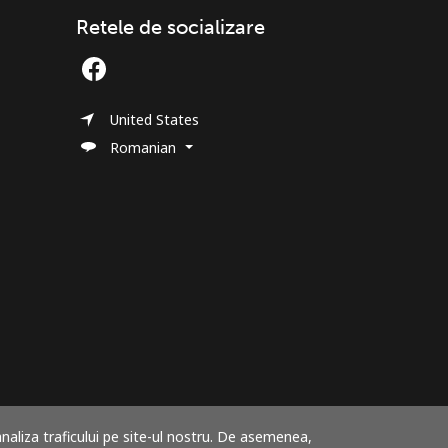
Retele de socializare
United States
Romanian
analiza traficului pe site-ul nostru. De asemenea,