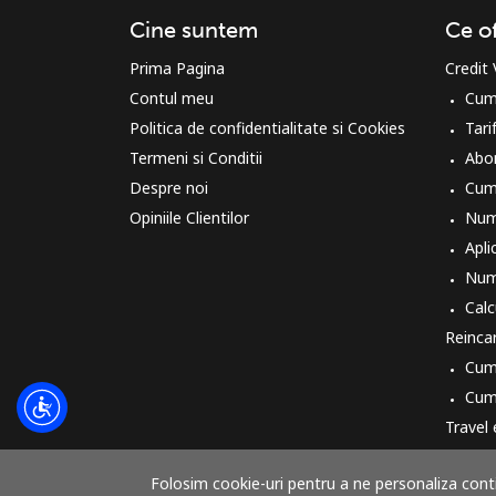
Cine suntem
Ce o
Prima Pagina
Credit
Contul meu
Cum
Politica de confidentialitate si Cookies
Tari
Termeni si Conditii
Abo
Despre noi
Cum
Opiniile Clientilor
Num
Aplic
Numa
Calc
Reinca
Cum
Cum 
Travel
Cum
Folosim cookie-uri pentru a ne personaliza contin
Cum