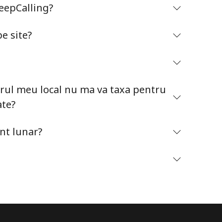
KeepCalling?
e site?
Ramai conectat cu noi pentru a primi toate ofertele
rul meu local nu ma va taxa pentru
pe email.
ate?
Prin deschiderea unui cont pe acest site, sunt de
acord cu urmatorii
Termeni.
t lunar?
Inregistreaza-te