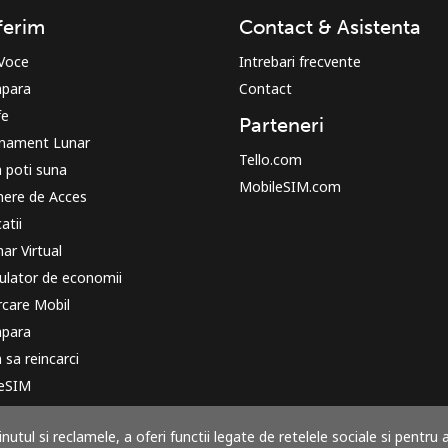
Buna!
ferim
Contact & Asistenta
 Voce
Intrebari frecvente
Logheaza-te sau
CREEAZA CONT NOU →
para
Contact
fe
Parteneri
nament Lunar
Tello.com
 poti suna
MobileSIM.com
ere de Acces
atii
r Virtual
Recuperare parola →
ulator de economii
rcare Mobil
para
Log in
sa reincarci
 eSIM
sau
para
utul si reclamele, a oferi functii legate de retelele sociale si pentru 
 functioneaza