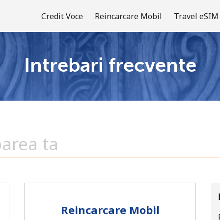
Credit Voce
Reincarcare Mobil
Travel eSIM
Intrebari frecvente
Bine-ai venit!
Ai deja cont?
Logheaza-te →
Inregistreaza-te cu
Reincarcare Mobil
sau