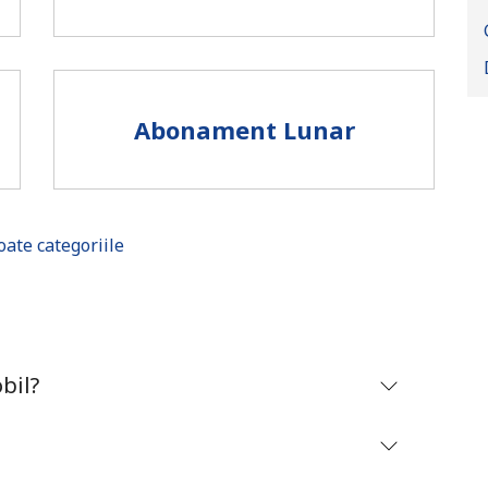
Abonament Lunar
oate categoriile
Lipsa parola
bil?
Minim 8 litere
O majuscula si o litera mica
Un numar
Un simbol/litera speciala