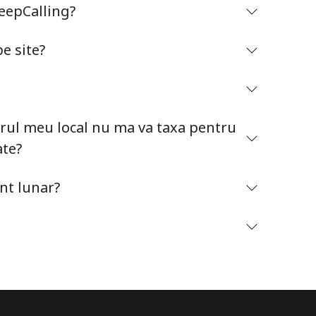
KeepCalling?
e site?
Ramai conectat cu noi pentru a primi toate ofertele
rul meu local nu ma va taxa pentru
pe email.
ate?
Prin deschiderea unui cont pe acest site, sunt de
acord cu urmatorii
Termeni.
t lunar?
Inregistreaza-te