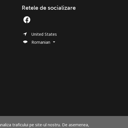
Retele de socializare
United States
Romanian
analiza traficului pe site-ul nostru. De asemenea,