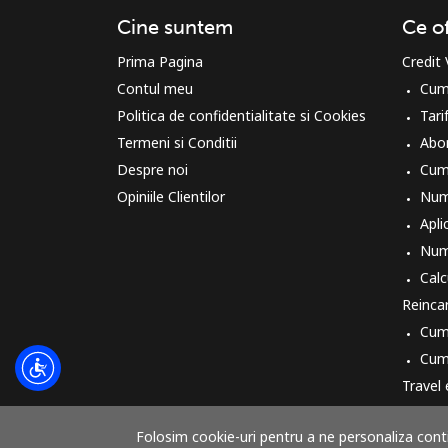
Cine suntem
Ce o
Prima Pagina
Credit
Contul meu
Cum
Politica de confidentialitate si Cookies
Tari
Termeni si Conditii
Abo
Despre noi
Cum
Opiniile Clientilor
Num
Aplic
Numa
Calc
Reinca
Cum
Cum 
Travel
Cum
Folosim cookie-uri pentru a ne personaliza contin
Cum