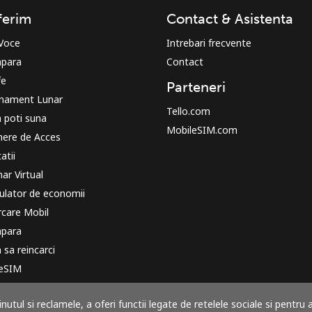
Buna!
ferim
Contact & Asistenta
 Voce
Intrebari frecvente
Logheaza-te sau
CREEAZA CONT NOU →
para
Contact
fe
Parteneri
nament Lunar
Tello.com
 poti suna
MobileSIM.com
ere de Acces
atii
r Virtual
Recuperare parola →
ulator de economii
rcare Mobil
para
Log in
sa reincarci
 eSIM
sau
para
utul si reclamele, a oferi functii legate de retelele sociale si pentru 
 functioneaza