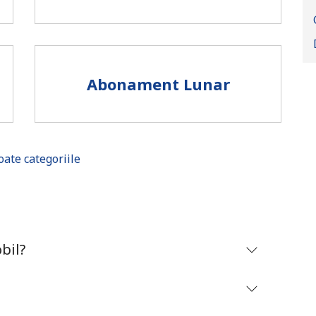
Abonament Lunar
oate categoriile
Lipsa parola
bil?
Minim 8 litere
O majuscula si o litera mica
Un numar
Un simbol/litera speciala