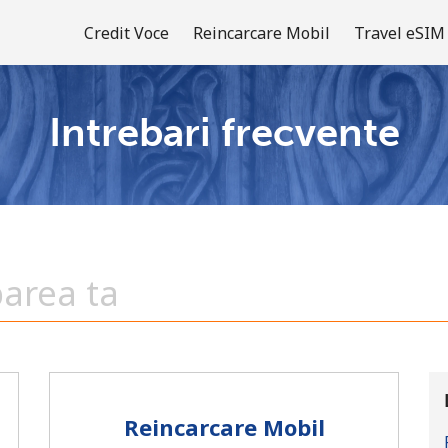
Credit Voce
Reincarcare Mobil
Travel eSIM
Intrebari frecvente
Bine-ai venit!
Ai deja cont?
Logheaza-te →
Inregistreaza-te cu
Reincarcare Mobil
sau