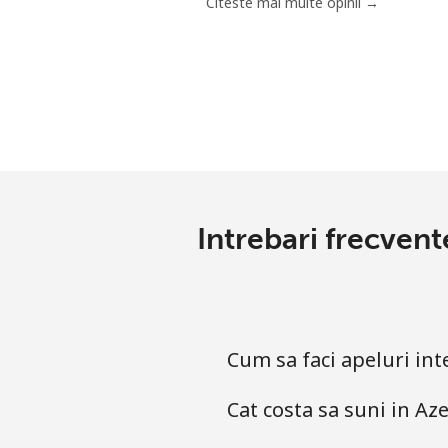
Citeste mai multe opinii →
Intrebari frecvent
Cum sa faci apeluri in
Cat costa sa suni in A