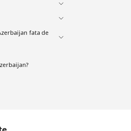
zerbaijan fata de
Azerbaijan?
te