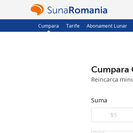
Cumpara
Tarife
Abonament Lunar
Cumpara 
Reincarca min
Suma
⁦$5⁩