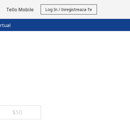
Tello Mobile
Log In / Inregistreaza-Te
rtual
⁦$50⁩