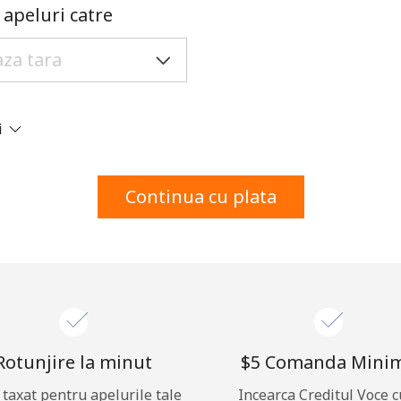
Un numar
apeluri catre
Un simbol/litera speciala
i
Ramai conectat cu noi pentru a primi toate ofertele
Continua cu plata
pe email.
Prin deschiderea unui cont pe acest site, sunt de
acord cu urmatorii
Termeni.
Inregistreaza-te
Rotunjire la minut
⁦$5⁩ Comanda Mini
i taxat pentru apelurile tale
Incearca Creditul Voce c