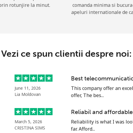
prin rotunjire la minut.
comanda minima si bucura
apeluri internationale de ca
Buna!
Logheaza-te sau
CREEAZA CONT NOU →
Vezi ce spun clientii despre noi:
Best telecommunicat
This company offer an excel
June 11, 2026
Recuperare parola →
Lia Moldovan
offer, The bes...
Reliabil and affordable
Log in
Reliability is what I was lo
March 5, 2026
CRISTINA SIMS
far. Afford...