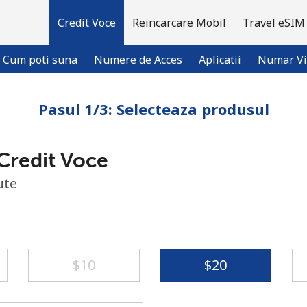
Credit Voce
Reincarcare Mobil
Travel eSIM
Cum poti suna
Numere de Acces
Aplicatii
Numar Vi
Pasul 1/3: Selecteaza produsul
Bine-ai venit!
Credit Voce
Ai deja cont?
Logheaza-te →
ute
Inregistreaza-te cu
⁦$10⁩
⁦$20⁩