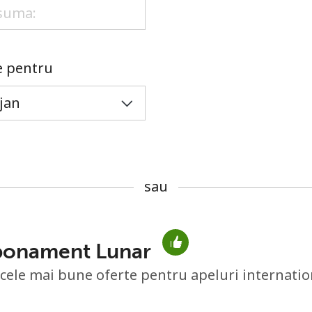
sau
le pentru
sau
Abonament Lunar
Lipsa parola
 cele mai bune oferte pentru apeluri internatio
Minim 8 litere
O majuscula si o litera mica