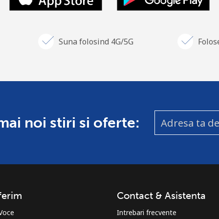
Suna folosind 4G/5G
Folos
i noi stiri si oferte:
ferim
Contact & Asistenta
 Voce
Intrebari frecvente