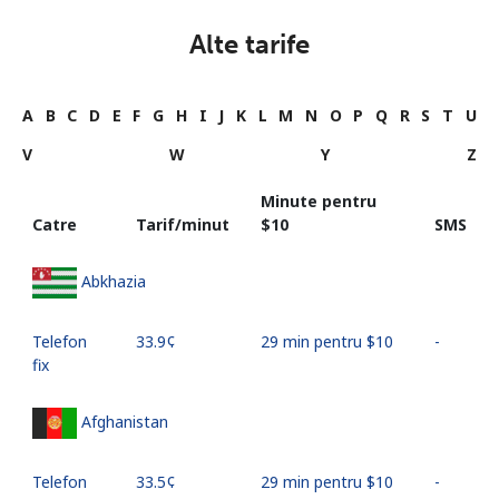
Alte tarife
A
B
C
D
E
F
G
H
I
J
K
L
M
N
O
P
Q
R
S
T
U
V
W
Y
Z
Minute pentru
Catre
Tarif/minut
⁦$10⁩
SMS
Abkhazia
Telefon
⁦33.9¢⁩
29 min pentru ⁦$10⁩
-
fix
Afghanistan
Telefon
⁦33.5¢⁩
29 min pentru ⁦$10⁩
-