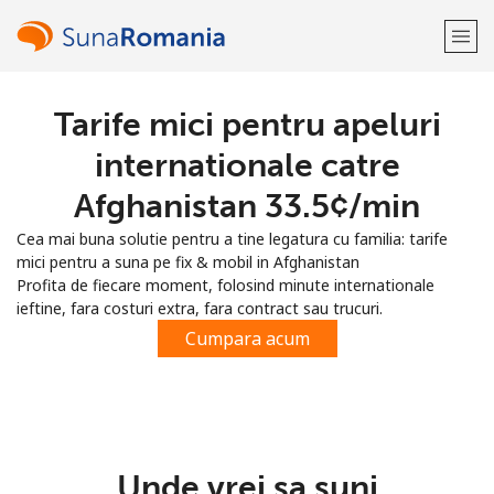
Tarife mici pentru apeluri
Bine-ai venit!
internationale catre
Ai deja cont?
Logheaza-te →
Afghanistan ⁦33.5¢⁩/min
Cea mai buna solutie pentru a tine legatura cu familia: tarife
Inregistreaza-te cu
mici pentru a suna pe fix & mobil in Afghanistan
Profita de fiecare moment, folosind minute internationale
ieftine, fara costuri extra, fara contract sau trucuri.
Cumpara acum
sau
Unde vrei sa suni