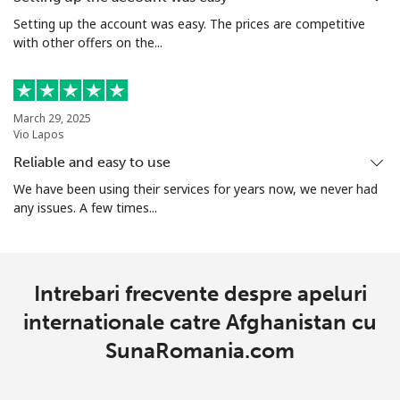
Setting up the account was easy. The prices are competitive
Telefon
⁦1.7¢⁩
588 min pentru ⁦$10⁩
-
with other offers on the...
fix
Mobil
⁦20.5¢⁩
48 min pentru ⁦$10⁩
⁦14¢⁩
March 29, 2025
Vio Lapos
Armenia
Reliable and easy to use
We have been using their services for years now, we never had
Telefon
⁦26.5¢⁩
37 min pentru ⁦$10⁩
-
any issues. A few times...
fix
Mobil
⁦32.5¢⁩
30 min pentru ⁦$10⁩
-
Intrebari frecvente despre apeluri
Aruba
internationale catre Afghanistan cu
SunaRomania.com
Telefon
⁦13.9¢⁩
71 min pentru ⁦$10⁩
-
fix