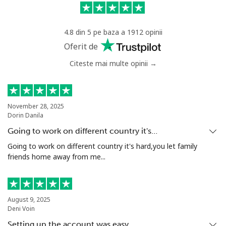
Mobil
⁦56.5¢⁩
17 min pentru ⁦$10⁩
⁦32¢⁩
4.8 din 5 pe baza a 1912 opinii
Anguilla
Oferit de
Citeste mai multe opinii →
Telefon
⁦33.5¢⁩
29 min pentru ⁦$10⁩
-
fix
Mobil
⁦34.9¢⁩
28 min pentru ⁦$10⁩
⁦5¢⁩
November 28, 2025
Dorin Danila
Antigua And Barbuda
Going to work on different country it's…
Going to work on different country it's hard,you let family
friends home away from me...
Telefon
⁦33.9¢⁩
29 min pentru ⁦$10⁩
-
fix
Mobil
⁦33.9¢⁩
29 min pentru ⁦$10⁩
⁦11¢⁩
August 9, 2025
Deni Voin
Argentina
Setting up the account was easy