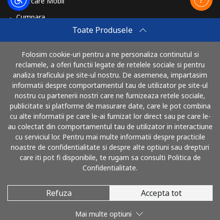
Reincarcare Mobil
Cumpara
Toate Produsele
Cum sa reincarci
Travel eSIM
Folosim cookie-uri pentru a ne personaliza continutul si
reclamele, a oferi functii legate de retelele sociale si pentru
Cumpara
analiza traficului pe site-ul nostru. De asemenea, impartasim
Cum functioneaza
informatii despre comportamentul tau de utilizator pe site-ul
nostru cu partenerii nostri care ne furnizeaza retele sociale,
publicitate si platforme de masurare date, care le pot combina
cu alte informatii pe care le-ai furnizat lor direct sau pe care le-
Poti plati cu
au colectat din comportamentul tau de utilizator in interactiune
cu serviciul lor. Pentru mai multe informatii despre practicile
noastre de confidentialitate si despre alte optiuni sau drepturi
care iti pot fi disponibile, te rugam sa consulti Politica de
Confidentialitate.
Refuza
Accepta tot
© 2026 SunaRomania
Mai multe optiuni