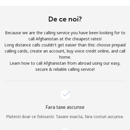
Prin deschiderea unui cont pe acest site, sunt de acord cu
urmatorii
Termeni.
De ce noi?
Inregistreaza-te
Because we are the calling service you have been looking for to
call Afghanistan at the cheapest rates!
Long distance calls couldn't get easier than this: choose prepaid
calling cards, create an account, buy voice credit online, and call
home.
Buna!
Learn how to call Afghanistan from abroad using our easy,
secure & reliable calling service!
Logheaza-te sau
CREEAZA CONT NOU →
Fara taxe ascunse
Platesti doar ce folosesti. Taxare exacta, fara costuri ascunse.
Recuperare parola →