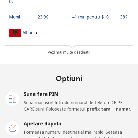
fix
Mobil
⁦23.9¢⁩
41 min pentru ⁦$10⁩
⁦38¢⁩
Albania
Telefon
⁦25.9¢⁩
38 min pentru ⁦$10⁩
-
Vezi mai multe destinatii
fix
Mobil
⁦48.5¢⁩
20 min pentru ⁦$10⁩
⁦11¢⁩
Optiuni
Algeria
Suna fara PIN
Suna mai usor! Introdu numarul de telefon DE PE
Telefon
⁦10.5¢⁩
95 min pentru ⁦$10⁩
-
CARE suni. Foloseste formatul:
prefix tara + numar.
fix
Apelare Rapida
Mobil
⁦98.9¢⁩
10 min pentru ⁦$10⁩
-
Formeaza numarul destinatiei mai rapid! Seteaza