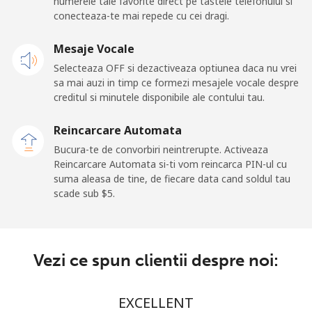
numerele tale favorite direct pe tastele telefonului si
American Samoa
conecteaza-te mai repede cu cei dragi.
Telefon
⁦19.5¢⁩
51 min pentru ⁦$10⁩
-
Mesaje Vocale
fix
Selecteaza OFF si dezactiveaza optiunea daca nu vrei
sa mai auzi in timp ce formezi mesajele vocale despre
Mobil
⁦21.5¢⁩
46 min pentru ⁦$10⁩
-
creditul si minutele disponibile ale contului tau.
Andorra
Reincarcare Automata
Bucura-te de convorbiri neintrerupte. Activeaza
Reincarcare Automata si-ti vom reincarca PIN-ul cu
Telefon
⁦9.9¢⁩
101 min pentru ⁦$10⁩
-
suma aleasa de tine, de fiecare data cand soldul tau
fix
scade sub ⁦$5⁩.
Mobil
⁦29.9¢⁩
33 min pentru ⁦$10⁩
⁦11¢⁩
Angola
Vezi ce spun clientii despre noi:
Telefon
⁦39.9¢⁩
25 min pentru ⁦$10⁩
-
EXCELLENT
fix