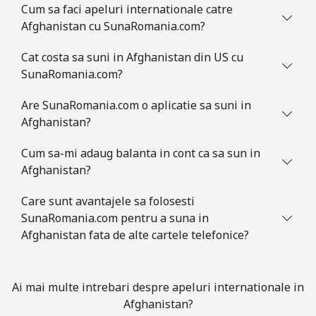
Cum sa faci apeluri internationale catre
Mobil
⁦31.5¢⁩
31 min pentru ⁦$10⁩
-
Afghanistan cu SunaRomania.com?
Ascension Island
Cat costa sa suni in Afghanistan din US cu
SunaRomania.com?
All
⁦218.9¢⁩
4 min pentru ⁦$10⁩
-
country
Are SunaRomania.com o aplicatie sa suni in
Afghanistan?
Australia
Cum sa-mi adaug balanta in cont ca sa sun in
Afghanistan?
Telefon
⁦2.2¢⁩
454 min pentru ⁦$10⁩
-
fix
Care sunt avantajele sa folosesti
SunaRomania.com pentru a suna in
Mobil
⁦2.8¢⁩
357 min pentru ⁦$10⁩
-
Afghanistan fata de alte cartele telefonice?
Austria
Ai mai multe intrebari despre apeluri internationale in
Telefon
⁦2.2¢⁩
454 min pentru ⁦$10⁩
-
Afghanistan?
fix