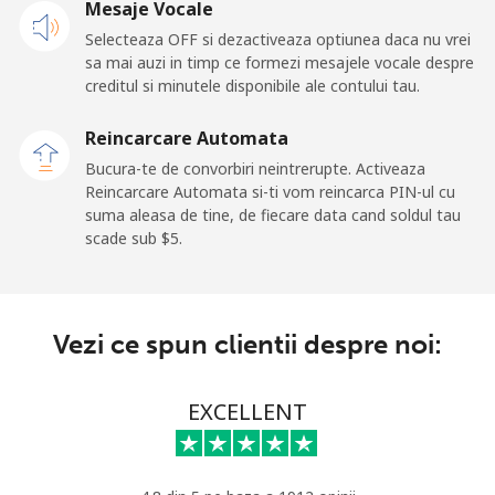
Mesaje Vocale
Selecteaza OFF si dezactiveaza optiunea daca nu vrei
Telefon
⁦24.5¢⁩
40 min pentru ⁦$10⁩
-
sa mai auzi in timp ce formezi mesajele vocale despre
fix
creditul si minutele disponibile ale contului tau.
Mobil
⁦23.5¢⁩
42 min pentru ⁦$10⁩
-
Reincarcare Automata
Bucura-te de convorbiri neintrerupte. Activeaza
Sao Tome And Principe
Reincarcare Automata si-ti vom reincarca PIN-ul cu
suma aleasa de tine, de fiecare data cand soldul tau
scade sub ⁦$5⁩.
All
⁦214.9¢⁩
4 min pentru ⁦$10⁩
-
country
Saudi Arabia
Vezi ce spun clientii despre noi:
Telefon
⁦14.9¢⁩
67 min pentru ⁦$10⁩
-
EXCELLENT
fix
Mobil
⁦22.9¢⁩
43 min pentru ⁦$10⁩
-