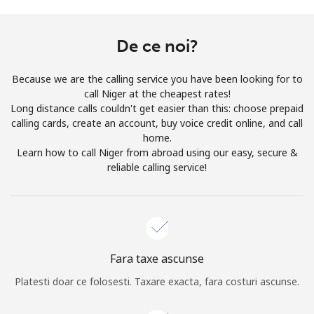
Prin deschiderea unui cont pe acest site, sunt de acord cu
urmatorii
Termeni.
De ce noi?
Inregistreaza-te
Because we are the calling service you have been looking for to
call Niger at the cheapest rates!
Long distance calls couldn't get easier than this: choose prepaid
calling cards, create an account, buy voice credit online, and call
home.
Buna!
Learn how to call Niger from abroad using our easy, secure &
reliable calling service!
Logheaza-te sau
CREEAZA CONT NOU →
Fara taxe ascunse
Platesti doar ce folosesti. Taxare exacta, fara costuri ascunse.
Recuperare parola →