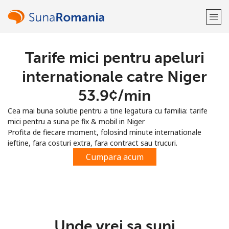
Tarife mici pentru apeluri
Bine-ai venit!
internationale catre Niger
Ai deja cont?
Logheaza-te →
⁦53.9¢⁩/min
Cea mai buna solutie pentru a tine legatura cu familia: tarife
Inregistreaza-te cu
mici pentru a suna pe fix & mobil in Niger
Profita de fiecare moment, folosind minute internationale
ieftine, fara costuri extra, fara contract sau trucuri.
Cumpara acum
sau
Unde vrei sa suni