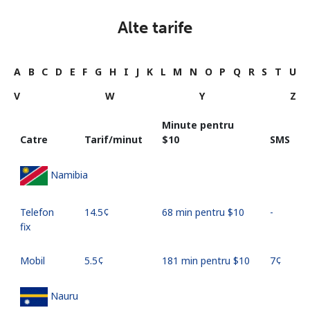
Alte tarife
A
B
C
D
E
F
G
H
I
J
K
L
M
N
O
P
Q
R
S
T
U
V
W
Y
Z
Minute pentru
Catre
Tarif/minut
⁦$10⁩
SMS
Namibia
Telefon
⁦14.5¢⁩
68 min pentru ⁦$10⁩
-
fix
Mobil
⁦5.5¢⁩
181 min pentru ⁦$10⁩
⁦7¢⁩
Nauru