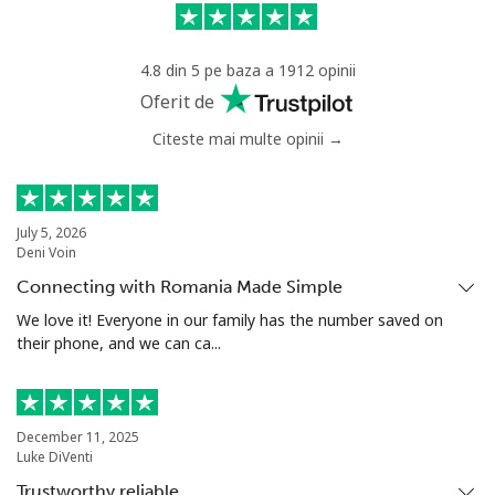
Mobil
⁦33.9¢⁩
29 min pentru ⁦$10⁩
⁦27¢⁩
4.8 din 5 pe baza a 1912 opinii
Niger
Oferit de
Citeste mai multe opinii →
Telefon
⁦53.9¢⁩
18 min pentru ⁦$10⁩
-
fix
Mobil
⁦47.9¢⁩
20 min pentru ⁦$10⁩
⁦32¢⁩
July 5, 2026
Deni Voin
Nigeria
Connecting with Romania Made Simple
We love it! Everyone in our family has the number saved on
their phone, and we can ca...
Telefon
⁦21.5¢⁩
46 min pentru ⁦$10⁩
-
fix
Mobil
⁦16.5¢⁩
60 min pentru ⁦$10⁩
⁦35¢⁩
December 11, 2025
Luke DiVenti
Niue
Trustworthy reliable