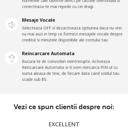
numerele tale favorite direct pe tastele telefonului si
New Caledonia
conecteaza-te mai repede cu cei dragi.
Telefon
⁦45.5¢⁩
21 min pentru ⁦$10⁩
-
Mesaje Vocale
fix
Selecteaza OFF si dezactiveaza optiunea daca nu vrei
sa mai auzi in timp ce formezi mesajele vocale despre
Mobil
⁦48.9¢⁩
20 min pentru ⁦$10⁩
⁦11¢⁩
creditul si minutele disponibile ale contului tau.
New Zealand
Reincarcare Automata
Bucura-te de convorbiri neintrerupte. Activeaza
Reincarcare Automata si-ti vom reincarca PIN-ul cu
Telefon
⁦2.6¢⁩
384 min pentru ⁦$10⁩
-
suma aleasa de tine, de fiecare data cand soldul tau
fix
scade sub ⁦$5⁩.
Mobil
⁦6.9¢⁩
144 min pentru ⁦$10⁩
⁦12¢⁩
Nicaragua
Vezi ce spun clientii despre noi:
Telefon
⁦19.5¢⁩
51 min pentru ⁦$10⁩
-
EXCELLENT
fix