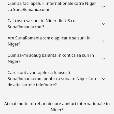
Cum sa faci apeluri internationale catre Niger
cu SunaRomania.com?
Mobil
⁦1.6¢⁩
625 min pentru ⁦$10⁩
⁦8¢⁩
Cat costa sa suni in Niger din US cu
SunaRomania.com?
Are SunaRomania.com o aplicatie sa suni in
Niger?
Cum sa-mi adaug balanta in cont ca sa sun in
Niger?
Care sunt avantajele sa folosesti
SunaRomania.com pentru a suna in Niger fata
de alte cartele telefonice?
Ai mai multe intrebari despre apeluri internationale in
Niger?