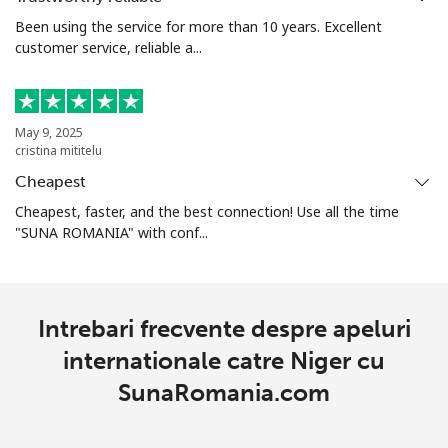
Been using the service for more than 10 years. Excellent
All
⁦205.9¢⁩
4 min pentru ⁦$10⁩
-
customer service, reliable a...
country
Norfolk Island
May 9, 2025
cristina mititelu
All
⁦200.9¢⁩
4 min pentru ⁦$10⁩
-
Cheapest
country
Cheapest, faster, and the best connection! Use all the time
"SUNA ROMANIA" with conf...
North Korea
All
⁦73.9¢⁩
13 min pentru ⁦$10⁩
-
country
Intrebari frecvente despre apeluri
internationale catre Niger cu
Norway
SunaRomania.com
Telefon
⁦1.5¢⁩
665 min pentru ⁦$10⁩
-
fix