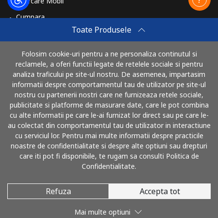
Reincarcare Mobil
Cumpara
Toate Produsele
Cum sa reincarci
Travel eSIM
Folosim cookie-uri pentru a ne personaliza continutul si
reclamele, a oferi functii legate de retelele sociale si pentru
Cumpara
analiza traficului pe site-ul nostru. De asemenea, impartasim
Cum functioneaza
informatii despre comportamentul tau de utilizator pe site-ul
nostru cu partenerii nostri care ne furnizeaza retele sociale,
publicitate si platforme de masurare date, care le pot combina
cu alte informatii pe care le-ai furnizat lor direct sau pe care le-
Poti plati cu
au colectat din comportamentul tau de utilizator in interactiune
cu serviciul lor. Pentru mai multe informatii despre practicile
noastre de confidentialitate si despre alte optiuni sau drepturi
care iti pot fi disponibile, te rugam sa consulti Politica de
Confidentialitate.
Refuza
Accepta tot
© 2026 SunaRomania
Mai multe optiuni