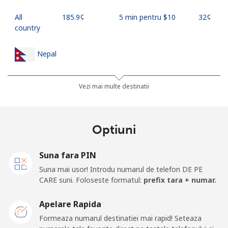
All
⁦185.9¢⁩
5 min pentru ⁦$10⁩
⁦32¢⁩
country
Nepal
Telefon
⁦24.5¢⁩
40 min pentru ⁦$10⁩
-
Vezi mai multe destinatii
fix
Mobil
⁦26.9¢⁩
37 min pentru ⁦$10⁩
-
Optiuni
Netherlands
Suna fara PIN
Suna mai usor! Introdu numarul de telefon DE PE
Telefon
⁦1.5¢⁩
665 min pentru ⁦$10⁩
-
CARE suni. Foloseste formatul:
prefix tara + numar.
fix
Apelare Rapida
Mobil
⁦22.5¢⁩
44 min pentru ⁦$10⁩
⁦13¢⁩
Formeaza numarul destinatiei mai rapid! Seteaza