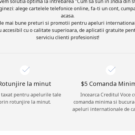
vem solutia optima la intrebarea "Cum sa sun in India din s
ginezi: alege cartelele telefonice online, fa-ti un cont, cumpa
acasa.
Buna!
le mai bune preturi si promotii pentru apeluri international
 accesibil cu o calitate superioara, de aplicatii gratuite pent
Logheaza-te sau
CREEAZA CONT NOU →
serviciu clienti profesionist!
Rotunjire la minut
⁦$5⁩ Comanda Mini
i taxat pentru apelurile tale
Incearca Creditul Voce c
Recuperare parola →
prin rotunjire la minut.
comanda minima si bucura
apeluri internationale de ca
Log in