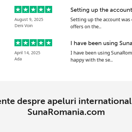
Setting up the accoun
Setting up the account was 
August 9, 2025
Deni Voin
offers on the...
.5¢⁩
665 min pentru ⁦$10⁩
I have been using Su
.6¢⁩
625 min pentru ⁦$10⁩
I have been using SunaRoma
April 14, 2025
Ada
happy with the se...
58.9¢⁩
16 min pentru ⁦$10⁩
46.9¢⁩
21 min pentru ⁦$10⁩
ente despre apeluri international
SunaRomania.com