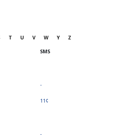
S
T
U
V
W
Y
Z
SMS
-
⁦11¢⁩
-