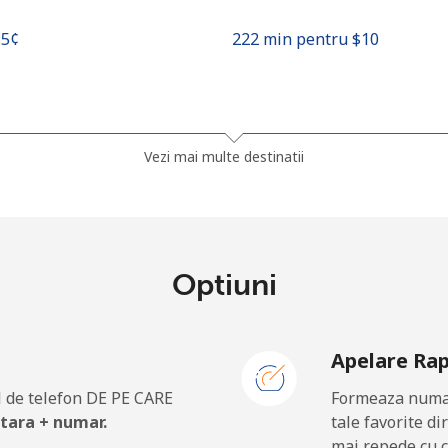
.5¢⁩
222 min pentru ⁦$10⁩
.9¢⁩
126 min pentru ⁦$10⁩
Vezi mai multe destinatii
.5¢⁩
181 min pentru ⁦$10⁩
.9¢⁩
144 min pentru ⁦$10⁩
Optiuni
Apelare Ra
27.5¢⁩
36 min pentru ⁦$10⁩
 de telefon DE PE CARE
Formeaza numar
34.5¢⁩
28 min pentru ⁦$10⁩
 tara + numar.
tale favorite di
mai repede cu c