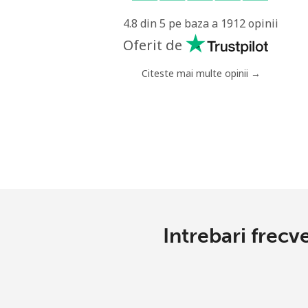
4.8 din 5 pe baza a 1912 opinii
Italy
Oferit de
Telefon fix
⁦1
Citeste mai multe opinii →
Mobil
⁦1
Ivory Coast
Telefon fix
⁦
Mobil
⁦
Intrebari frecv