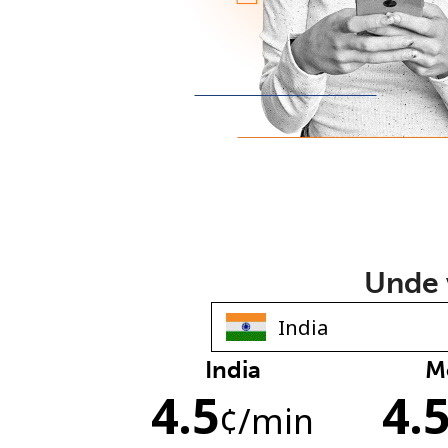
Unde v
India
M
4.5
4.
¢
/min