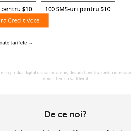
Un numar
pentru ⁦$10⁩
100 SMS-uri pentru ⁦$10⁩
Un simbol/litera speciala
a Credit Voce
toate tarifele →
Ramai conectat cu noi pentru a primi toate ofertele
pe email.
te un produs digital disponibil online, destinat pentru apeluri internati
Prin deschiderea unui cont pe acest site, sunt de
produs fizic nu va fi livrat.
acord cu urmatorii
Termeni.
Inregistreaza-te
De ce noi?