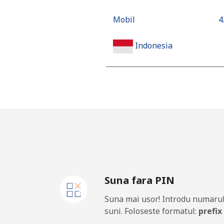
Mobil
⁦4
Indonesia
Telefon fix
⁦7
Jakarta
⁦5
Mobil
⁦6
Iran
Suna fara PIN
Telefon fix
⁦
Suna mai usor! Introdu numarul
Mobil
⁦
suni. Foloseste formatul:
prefix