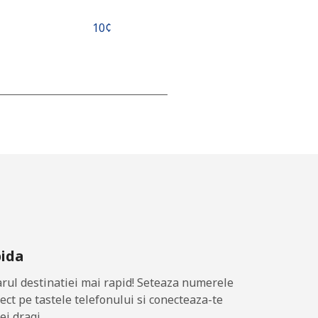
⁦10¢⁩
-
-
-
pida
-
ul destinatiei mai rapid! Seteaza numerele
-
rect pe tastele telefonului si conecteaza-te
ei dragi.