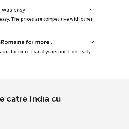
t was easy
easy. The prices are competitive with other
-
naRomaina for more…
⁦8¢⁩
ina for more than 4 years and I am really
-
⁦32¢⁩
e catre India cu