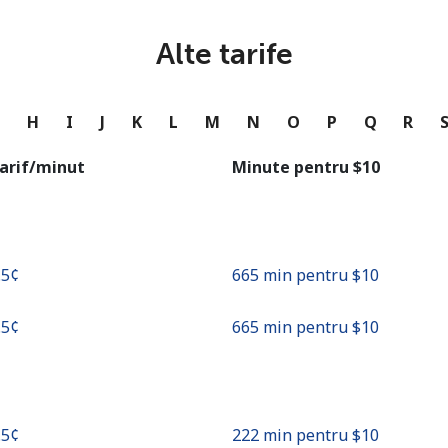
sau
Alte tarife
Continua cu
G
H
I
J
K
L
M
N
O
P
Q
R
arif/minut
Minute pentru ⁦$10⁩
.5¢⁩
665 min pentru ⁦$10⁩
.5¢⁩
665 min pentru ⁦$10⁩
.5¢⁩
222 min pentru ⁦$10⁩