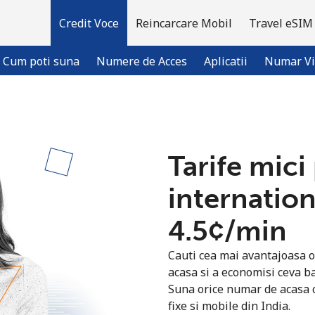
Credit Voce
Reincarcare Mobil
Travel eSIM
Cum poti suna
Numere de Acces
Aplicatii
Numar Vi
Bine-ai venit!
Tarife mici
Ai deja cont?
Logheaza-te →
internation
⁦4.5¢⁩/min
Inregistreaza-te cu
Cauti cea mai avantajoasa o
acasa si a economisi ceva ba
Suna orice numar de acasa c
fixe si mobile din India.