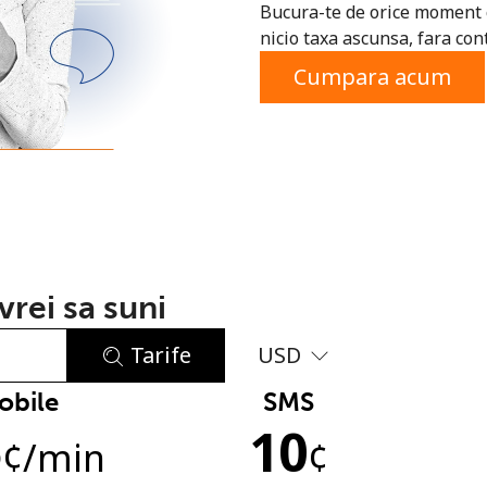
Bucura-te de orice moment c
sau
nicio taxa ascunsa, fara cont
Cumpara acum
rei sa suni
Tarife
USD
obile
SMS
Lipsa parola
5
10
Minim 8 litere
¢
/min
¢
O majuscula si o litera mica