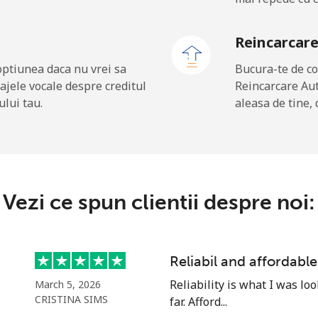
Reincarcar
26.9¢⁩
37 min pentru ⁦$10⁩
optiunea daca nu vrei sa
Bucura-te de co
ajele vocale despre creditul
Reincarcare Au
29.5¢⁩
33 min pentru ⁦$10⁩
ului tau.
aleasa de tine, 
.6¢⁩
625 min pentru ⁦$10⁩
Vezi ce spun clientii despre noi:
.5¢⁩
400 min pentru ⁦$10⁩
Reliabil and affordable
.9¢⁩
204 min pentru ⁦$10⁩
Reliability is what I was lo
March 5, 2026
CRISTINA SIMS
far. Afford...
13.9¢⁩
71 min pentru ⁦$10⁩