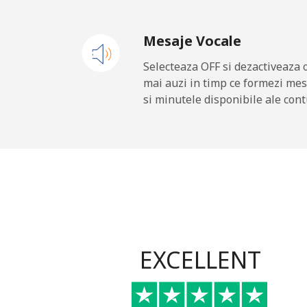
Iraq
Mesaje Vocale
Telefon fix
⁦
Selecteaza OFF si dezactiveaza 
mai auzi in timp ce formezi mes
Mobil
⁦
si minutele disponibile ale cont
Ireland
Telefon fix
⁦1
Mobil
⁦2
Israel
EXCELLENT
Telefon fix
⁦4
Mobil
⁦