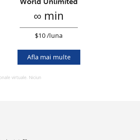
World Unlimited
∞ min
⁦$10⁩ /luna
Afla mai multe
onale virtuale. Niciun