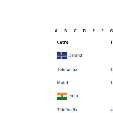
A
B
C
D
E
F
Catre
T
Iceland
Telefon fix
⁦1
Mobil
⁦1
India
Telefon fix
⁦4