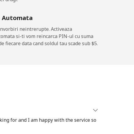
e Automata
-
nvorbiri neintrerupte. Activeaza
tomata si-ti vom reincarca PIN-ul cu suma
-
de fiecare data cand soldul tau scade sub ⁦$5⁩.
-
-
-
oking for and I am happy with the service so
-