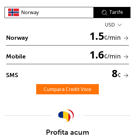
Tarife
USD
1.5
¢
/min
Norway
Lipsa parola
1.6
¢
/min
Mobile
Minim 8 litere
O majuscula si o litera mica
8
Un numar
¢
SMS
Un simbol/litera speciala
Cumpara Credit Voce
Ramai conectat cu noi pentru a primi toate ofertele pe
email.
Profita acum