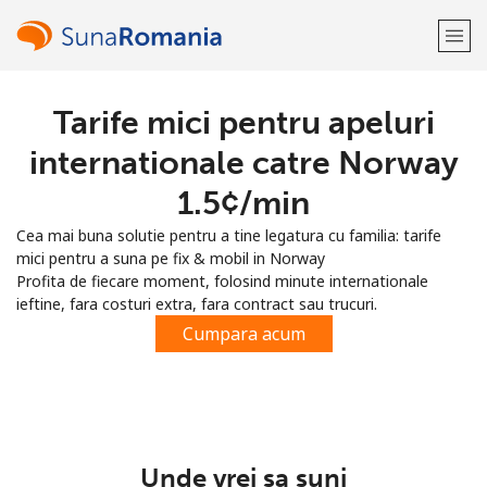
Tarife mici pentru apeluri
Bine-ai venit!
internationale catre Norway
Ai deja cont?
Logheaza-te →
⁦1.5¢⁩/min
Cea mai buna solutie pentru a tine legatura cu familia: tarife
Inregistreaza-te cu
mici pentru a suna pe fix & mobil in Norway
Profita de fiecare moment, folosind minute internationale
ieftine, fara costuri extra, fara contract sau trucuri.
Cumpara acum
sau
Unde vrei sa suni