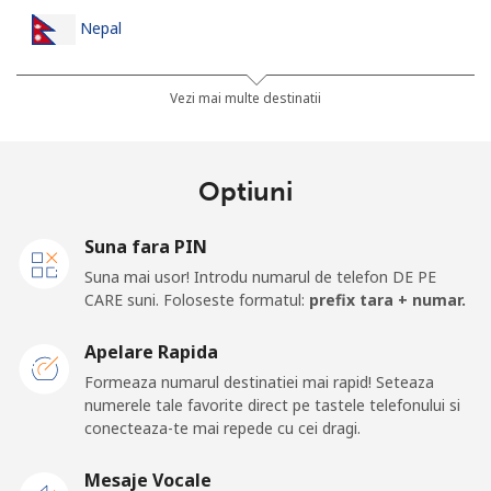
Nepal
Telefon
⁦24.5¢⁩
40 min pentru ⁦$10⁩
-
Vezi mai multe destinatii
fix
Mobil
⁦26.9¢⁩
37 min pentru ⁦$10⁩
-
Optiuni
Netherlands
Suna fara PIN
Suna mai usor! Introdu numarul de telefon DE PE
Telefon
⁦1.5¢⁩
665 min pentru ⁦$10⁩
-
CARE suni. Foloseste formatul:
prefix tara + numar.
fix
Apelare Rapida
Mobil
⁦22.5¢⁩
44 min pentru ⁦$10⁩
⁦13¢⁩
Formeaza numarul destinatiei mai rapid! Seteaza
numerele tale favorite direct pe tastele telefonului si
New Caledonia
conecteaza-te mai repede cu cei dragi.
Telefon
⁦45.5¢⁩
21 min pentru ⁦$10⁩
-
Mesaje Vocale