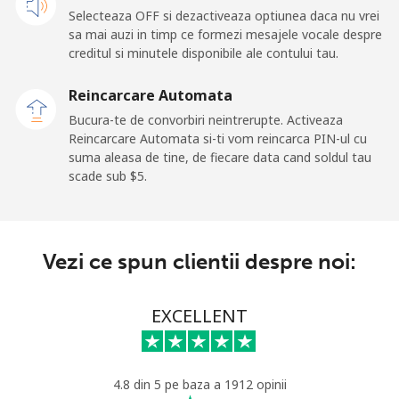
fix
Selecteaza OFF si dezactiveaza optiunea daca nu vrei
sa mai auzi in timp ce formezi mesajele vocale despre
Mobil
⁦48.9¢⁩
20 min pentru ⁦$10⁩
⁦11¢⁩
creditul si minutele disponibile ale contului tau.
New Zealand
Reincarcare Automata
Bucura-te de convorbiri neintrerupte. Activeaza
Reincarcare Automata si-ti vom reincarca PIN-ul cu
Telefon
⁦2.6¢⁩
384 min pentru ⁦$10⁩
-
suma aleasa de tine, de fiecare data cand soldul tau
fix
scade sub ⁦$5⁩.
Mobil
⁦6.9¢⁩
144 min pentru ⁦$10⁩
⁦12¢⁩
Nicaragua
Vezi ce spun clientii despre noi:
Telefon
⁦19.5¢⁩
51 min pentru ⁦$10⁩
-
EXCELLENT
fix
Mobil
⁦33.9¢⁩
29 min pentru ⁦$10⁩
⁦27¢⁩
4.8 din 5 pe baza a 1912 opinii