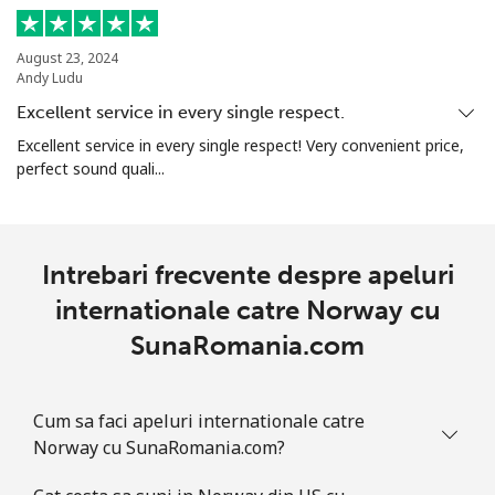
Norfolk Island
August 23, 2024
Andy Ludu
All
⁦200.9¢⁩
4 min pentru ⁦$10⁩
-
Excellent service in every single respect.
country
Excellent service in every single respect! Very convenient price,
perfect sound quali...
North Korea
All
⁦73.9¢⁩
13 min pentru ⁦$10⁩
-
country
Intrebari frecvente despre apeluri
internationale catre Norway cu
Norway
SunaRomania.com
Telefon
⁦1.5¢⁩
665 min pentru ⁦$10⁩
-
fix
Cum sa faci apeluri internationale catre
Norway cu SunaRomania.com?
Mobil
⁦1.6¢⁩
625 min pentru ⁦$10⁩
⁦8¢⁩