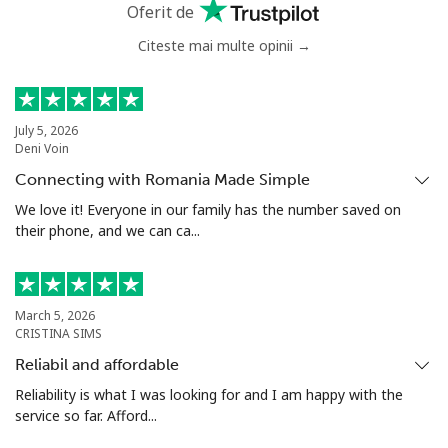
Niger
Oferit de
Citeste mai multe opinii →
Telefon
⁦53.9¢⁩
18 min pentru ⁦$10⁩
-
fix
Mobil
⁦47.9¢⁩
20 min pentru ⁦$10⁩
⁦32¢⁩
July 5, 2026
Deni Voin
Nigeria
Connecting with Romania Made Simple
We love it! Everyone in our family has the number saved on
their phone, and we can ca...
Telefon
⁦21.5¢⁩
46 min pentru ⁦$10⁩
-
fix
Mobil
⁦16.5¢⁩
60 min pentru ⁦$10⁩
⁦35¢⁩
March 5, 2026
CRISTINA SIMS
Niue
Reliabil and affordable
Reliability is what I was looking for and I am happy with the
All
⁦205.9¢⁩
4 min pentru ⁦$10⁩
-
service so far. Afford...
country