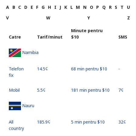
A
B
C
D
E
F
G
H
I
J
K
L
M
N
O
P
Q
R
S
T
U
V
W
Y
Z
Minute pentru
Catre
Tarif/minut
⁦$10⁩
SMS
Namibia
Telefon
⁦14.5¢⁩
68 min pentru ⁦$10⁩
-
fix
Mobil
⁦5.5¢⁩
181 min pentru ⁦$10⁩
⁦7¢⁩
Nauru
All
⁦185.9¢⁩
5 min pentru ⁦$10⁩
⁦32¢⁩
country