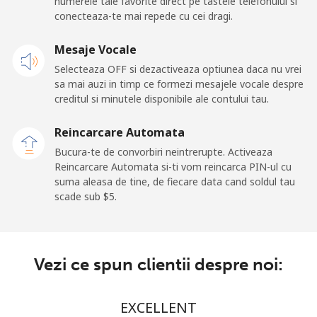
numerele tale favorite direct pe tastele telefonului si
⁦$10⁩
conecteaza-te mai repede cu cei dragi.
Mobil
Mesaje Vocale
⁦1.5¢⁩
665 min pentru
⁦11¢⁩
⁦$10⁩
Selecteaza OFF si dezactiveaza optiunea daca nu vrei
sa mai auzi in timp ce formezi mesajele vocale despre
creditul si minutele disponibile ale contului tau.
Ghana
Reincarcare Automata
Telefon fix
⁦33.9¢⁩
29 min pentru
-
Bucura-te de convorbiri neintrerupte. Activeaza
⁦$10⁩
Reincarcare Automata si-ti vom reincarca PIN-ul cu
suma aleasa de tine, de fiecare data cand soldul tau
Mobil
⁦27.5¢⁩
36 min pentru
-
scade sub ⁦$5⁩.
⁦$10⁩
Gibraltar
Vezi ce spun clientii despre noi:
Telefon fix
⁦9.9¢⁩
101 min pentru
-
⁦$10⁩
EXCELLENT