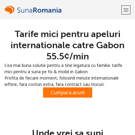
Tarife mici pentru apeluri
Bine-ai venit!
internationale catre Gabon
Ai deja cont?
Logheaza-te →
⁦55.5¢⁩/min
Cea mai buna solutie pentru a tine legatura cu familia: tarife
Inregistreaza-te cu
mici pentru a suna pe fix & mobil in Gabon
Profita de fiecare moment, folosind minute internationale
ieftine, fara costuri extra, fara contract sau trucuri.
Cumpara acum
sau
Unde vrei sa suni