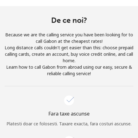
Prin deschiderea unui cont pe acest site, sunt de acord cu
urmatorii
Termeni.
De ce noi?
Inregistreaza-te
Because we are the calling service you have been looking for to
call Gabon at the cheapest rates!
Long distance calls couldn't get easier than this: choose prepaid
calling cards, create an account, buy voice credit online, and call
home.
Buna!
Learn how to call Gabon from abroad using our easy, secure &
reliable calling service!
Logheaza-te sau
CREEAZA CONT NOU →
Fara taxe ascunse
Platesti doar ce folosesti. Taxare exacta, fara costuri ascunse.
Recuperare parola →