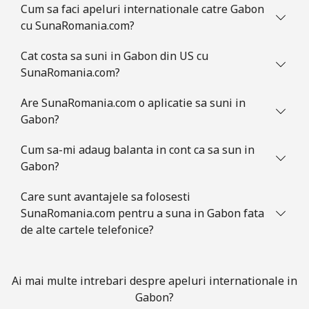
Cum sa faci apeluri internationale catre Gabon
All country
⁦4.5¢⁩
222 min pentru
⁦8¢⁩
cu SunaRomania.com?
⁦$10⁩
Cat costa sa suni in Gabon din US cu
Guatemala
SunaRomania.com?
Are SunaRomania.com o aplicatie sa suni in
Telefon fix
⁦19.9¢⁩
50 min pentru
-
Gabon?
⁦$10⁩
Cum sa-mi adaug balanta in cont ca sa sun in
Mobil
⁦20.9¢⁩
47 min pentru
⁦11¢⁩
Gabon?
⁦$10⁩
Care sunt avantajele sa folosesti
Guinea
SunaRomania.com pentru a suna in Gabon fata
de alte cartele telefonice?
Telefon fix
⁦64.9¢⁩
15 min pentru
-
⁦$10⁩
Ai mai multe intrebari despre apeluri internationale in
Mobil
⁦53.5¢⁩
18 min pentru
⁦32¢⁩
Gabon?
⁦$10⁩