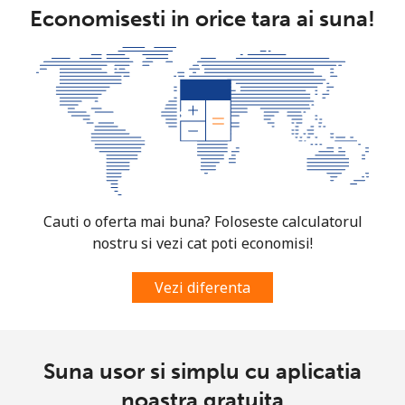
Economisesti in orice tara ai suna!
Telefon
⁦33.5¢⁩
29 min pentru ⁦$10⁩
-
fix
Mobil
⁦40.9¢⁩
24 min pentru ⁦$10⁩
⁦35¢⁩
Cauti o oferta mai buna? Foloseste calculatorul
nostru si vezi cat poti economisi!
Vezi diferenta
Suna usor si simplu cu aplicatia
noastra gratuita