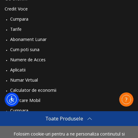
Credit Voce
Cumpara
Tarife
Abonament Lunar
Cum poti suna
Numere de Acces
Aplicatii
Numar Virtual
Calculator de economii
Reincarcare Mobil
Cumpara
Toate Produsele
Cum sa reincarci
Travel eSIM
Folosim cookie-uri pentru a ne personaliza continutul si