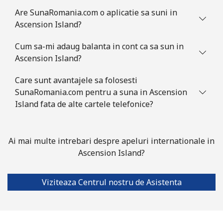
country
Are SunaRomania.com o aplicatie sa suni in
Ascension Island?
Australia
Cum sa-mi adaug balanta in cont ca sa sun in
Ascension Island?
Telefon
⁦2.2¢⁩
454 min pentru ⁦$10⁩
-
fix
Care sunt avantajele sa folosesti
SunaRomania.com pentru a suna in Ascension
Mobil
⁦2.8¢⁩
357 min pentru ⁦$10⁩
-
Island fata de alte cartele telefonice?
Austria
Ai mai multe intrebari despre apeluri internationale in
Telefon
⁦2.2¢⁩
454 min pentru ⁦$10⁩
-
Ascension Island?
fix
Mobil
Viziteaza Centrul nostru de Asistenta
⁦3.5¢⁩
285 min pentru ⁦$10⁩
⁦7¢⁩
Azerbaijan