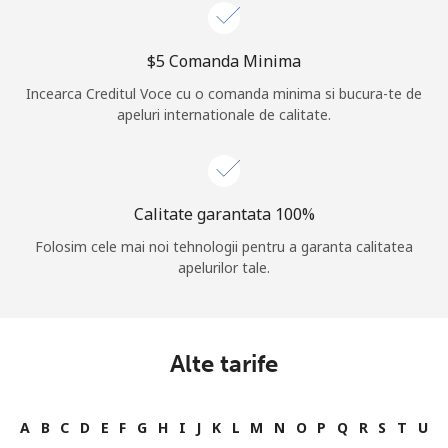
Log in
⁦$5⁩ Comanda Minima
sau
Incearca Creditul Voce cu o comanda minima si bucura-te de
apeluri internationale de calitate.
Continua cu
Calitate garantata 100%
Folosim cele mai noi tehnologii pentru a garanta calitatea
apelurilor tale.
Alte tarife
A
B
C
D
E
F
G
H
I
J
K
L
M
N
O
P
Q
R
S
T
U