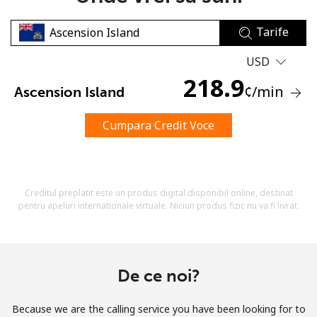
Tarife
USD
218.9
¢
/min
Ascension Island
Lipsa parola
Cumpara Credit Voce
Minim 8 litere
O majuscula si o litera mica
Un numar
Un simbol/litera speciala
Creditul preplatit este un produs digital disponibil online, destinat
pentru apeluri internationale virtuale. Niciun produs fizic nu va fi livrat.
De ce noi?
Ramai conectat cu noi pentru a primi toate ofertele pe
email.
Because we are the calling service you have been looking for to