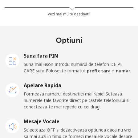
Telefon
⁦25.9¢⁩
38 min pentru ⁦$10⁩
-
Vezi mai multe destinatii
fix
Mobil
⁦48.5¢⁩
20 min pentru ⁦$10⁩
⁦11¢⁩
Optiuni
Algeria
Suna fara PIN
Suna mai usor! Introdu numarul de telefon DE PE
Telefon
⁦10.5¢⁩
95 min pentru ⁦$10⁩
-
CARE suni. Foloseste formatul:
prefix tara + numar.
fix
Apelare Rapida
Mobil
⁦98.9¢⁩
10 min pentru ⁦$10⁩
-
Formeaza numarul destinatiei mai rapid! Seteaza
numerele tale favorite direct pe tastele telefonului si
American Samoa
conecteaza-te mai repede cu cei dragi.
Telefon
⁦19.5¢⁩
51 min pentru ⁦$10⁩
-
Mesaje Vocale
fix
Selecteaza OFF si dezactiveaza optiunea daca nu vrei
sa mai auzi in timp ce formezi mesajele vocale despre