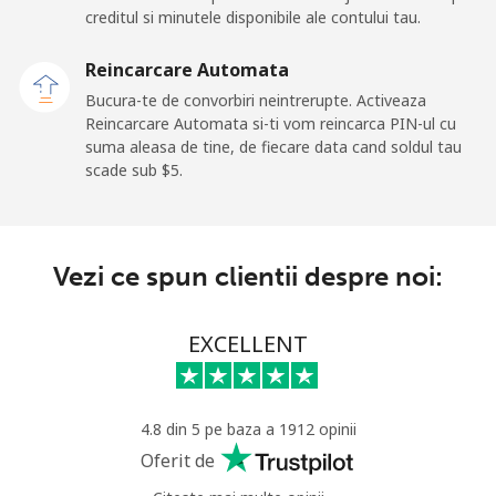
Mobil
⁦21.5¢⁩
46 min pentru ⁦$10⁩
-
creditul si minutele disponibile ale contului tau.
Andorra
Reincarcare Automata
Bucura-te de convorbiri neintrerupte. Activeaza
Reincarcare Automata si-ti vom reincarca PIN-ul cu
Telefon
⁦9.9¢⁩
101 min pentru ⁦$10⁩
-
suma aleasa de tine, de fiecare data cand soldul tau
fix
scade sub ⁦$5⁩.
Mobil
⁦29.9¢⁩
33 min pentru ⁦$10⁩
⁦11¢⁩
Angola
Vezi ce spun clientii despre noi:
Telefon
⁦39.9¢⁩
25 min pentru ⁦$10⁩
-
EXCELLENT
fix
Mobil
⁦56.5¢⁩
17 min pentru ⁦$10⁩
⁦32¢⁩
4.8 din 5 pe baza a 1912 opinii
Anguilla
Oferit de