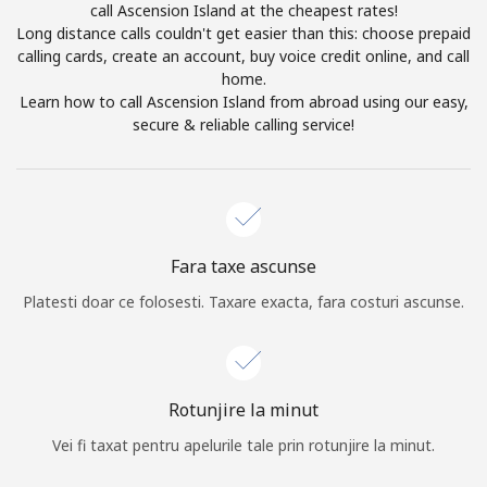
call Ascension Island at the cheapest rates!
Prin deschiderea unui cont pe acest site, sunt de acord cu
Long distance calls couldn't get easier than this: choose prepaid
urmatorii
Termeni.
calling cards, create an account, buy voice credit online, and call
home.
Inregistreaza-te
Learn how to call Ascension Island from abroad using our easy,
secure & reliable calling service!
Buna!
Fara taxe ascunse
Logheaza-te sau
CREEAZA CONT NOU →
Platesti doar ce folosesti. Taxare exacta, fara costuri ascunse.
Rotunjire la minut
Vei fi taxat pentru apelurile tale prin rotunjire la minut.
Recuperare parola →