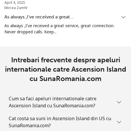
April 4, 2025
Mircea Zamfir
Armenia
As always ,I've received a great…
As always ,I've received a great service, great connection.
Telefon
⁦26.5¢⁩
37 min pentru ⁦$10⁩
-
Never dropped calls. Keep...
fix
Mobil
⁦32.5¢⁩
30 min pentru ⁦$10⁩
-
Intrebari frecvente despre apeluri
Aruba
internationale catre Ascension Island
cu SunaRomania.com
Telefon
⁦13.9¢⁩
71 min pentru ⁦$10⁩
-
fix
Cum sa faci apeluri internationale catre
Mobil
⁦31.5¢⁩
31 min pentru ⁦$10⁩
-
Ascension Island cu SunaRomania.com?
Ascension Island
Cat costa sa suni in Ascension Island din US cu
SunaRomania.com?
All
⁦218.9¢⁩
4 min pentru ⁦$10⁩
-