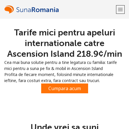
Tarife mici pentru apeluri
Bine-ai venit!
internationale catre
Ai deja cont?
Logheaza-te →
Ascension Island ⁦218.9¢⁩/min
Cea mai buna solutie pentru a tine legatura cu familia: tarife
Inregistreaza-te cu
mici pentru a suna pe fix & mobil in Ascension Island
Profita de fiecare moment, folosind minute internationale
ieftine, fara costuri extra, fara contract sau trucuri.
Cumpara acum
sau
Unde vrei sa suni