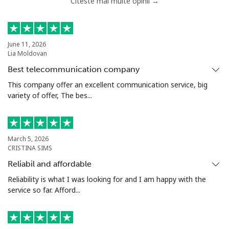
Citeste mai multe opinii →
Telefon
⁦33.5¢⁩
29 min pentru ⁦$10⁩
-
fix
Mobil
⁦34.9¢⁩
28 min pentru ⁦$10⁩
⁦5¢⁩
June 11, 2026
Lia Moldovan
Antigua And Barbuda
Best telecommunication company
This company offer an excellent communication service, big
variety of offer, The bes...
Telefon
⁦33.9¢⁩
29 min pentru ⁦$10⁩
-
fix
Mobil
⁦33.9¢⁩
29 min pentru ⁦$10⁩
⁦11¢⁩
March 5, 2026
CRISTINA SIMS
Argentina
Reliabil and affordable
Reliability is what I was looking for and I am happy with the
Telefon
⁦1.7¢⁩
588 min pentru ⁦$10⁩
-
service so far. Afford...
fix
Mobil
⁦20.5¢⁩
48 min pentru ⁦$10⁩
⁦14¢⁩