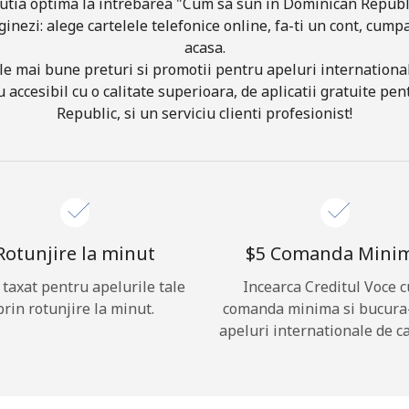
utia optima la intrebarea "Cum sa sun in Dominican Republi
ginezi: alege cartelele telefonice online, fa-ti un cont, cumpa
acasa.
Buna!
le mai bune preturi si promotii pentru apeluri international
 accesibil cu o calitate superioara, de aplicatii gratuite p
Logheaza-te sau
CREEAZA CONT NOU →
Republic, si un serviciu clienti profesionist!
Rotunjire la minut
⁦$5⁩ Comanda Mini
i taxat pentru apelurile tale
Incearca Creditul Voce c
Recuperare parola →
prin rotunjire la minut.
comanda minima si bucura
apeluri internationale de ca
Log in