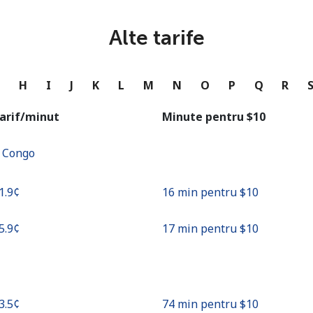
sau
Alte tarife
Continua cu
G
H
I
J
K
L
M
N
O
P
Q
R
arif/minut
Minute pentru ⁦$10⁩
f Congo
61.9¢⁩
16 min pentru ⁦$10⁩
55.9¢⁩
17 min pentru ⁦$10⁩
13.5¢⁩
74 min pentru ⁦$10⁩