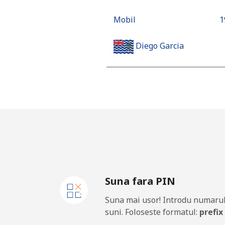
Mobil
⁦
Diego Garcia
Telefon fix
⁦
Mobil
⁦
Djibouti
Telefon fix
⁦
Suna fara PIN
Mobil
⁦
Suna mai usor! Introdu numarul
Dominica
suni. Foloseste formatul:
prefix