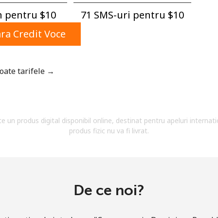
Un numar
 pentru ⁦$10⁩
71 SMS-uri pentru ⁦$10⁩
Un simbol/litera speciala
a Credit Voce
toate tarifele →
Ramai conectat cu noi pentru a primi toate ofertele
pe email.
te un produs digital disponibil online, destinat pentru apeluri internati
Prin deschiderea unui cont pe acest site, sunt de
produs fizic nu va fi livrat.
acord cu urmatorii
Termeni.
Inregistreaza-te
De ce noi?