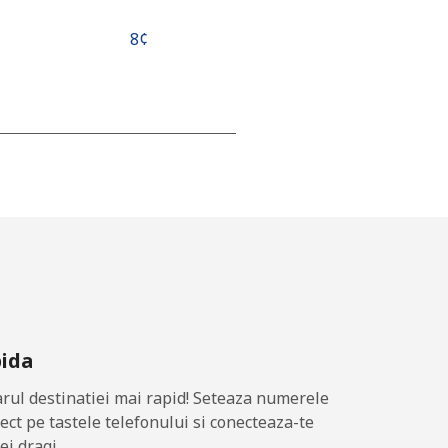
⁦8¢⁩
-
-
-
pida
⁦14¢⁩
ul destinatiei mai rapid! Seteaza numerele
rect pe tastele telefonului si conecteaza-te
ei dragi.