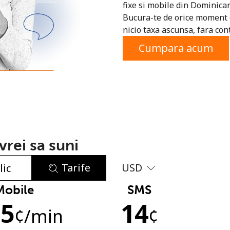
fixe si mobile din Dominica
sau
Bucura-te de orice moment c
nicio taxa ascunsa, fara cont
Cumpara acum
rei sa suni
Tarife
USD
Mobile
SMS
Lipsa parola
.5
14
Minim 8 litere
¢
/min
¢
O majuscula si o litera mica