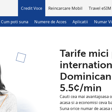
Credit Voce
Reincarcare Mobil
Travel eSIM
Cum poti suna
Numere de Acces
Aplicatii
Numar Vi
Bine-ai venit!
Tarife mici
internation
Ai deja cont?
Logheaza-te →
Dominican
Inregistreaza-te cu
⁦5.5¢⁩/min
Cauti cea mai avantajoasa o
acasa si a economisi ceva ba
Suna orice numar de acasa c