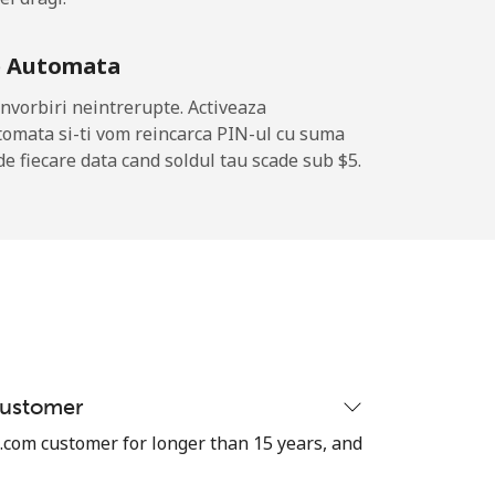
-
e Automata
-
nvorbiri neintrerupte. Activeaza
tomata si-ti vom reincarca PIN-ul cu suma
de fiecare data cand soldul tau scade sub ⁦$5⁩.
-
⁦14¢⁩
customer
com customer for longer than 15 years, and