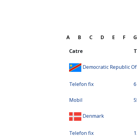
A
B
C
D
E
F
Catre
T
Democratic Republic O
Telefon fix
⁦
Mobil
⁦
Denmark
Telefon fix
⁦