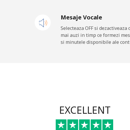
Telefon fix
⁦
Mesaje Vocale
Mobil
⁦
Selecteaza OFF si dezactiveaza 
mai auzi in timp ce formezi mes
Dominican Republic
si minutele disponibile ale cont
Telefon fix
⁦5
Mobil
⁦
EXCELLENT