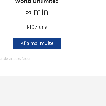
World Unlimited
∞ min
⁦$10⁩ /luna
Afla mai multe
onale virtuale. Niciun