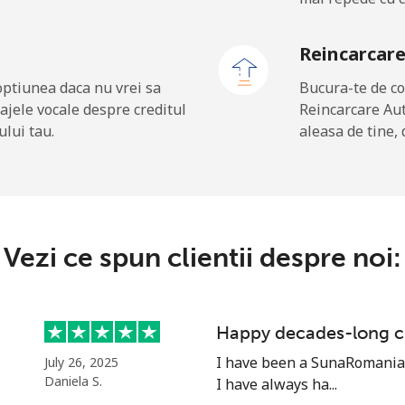
29.9¢⁩
33 min pentru ⁦$10⁩
Reincarcar
31.5¢⁩
31 min pentru ⁦$10⁩
optiunea daca nu vrei sa
Bucura-te de co
ajele vocale despre creditul
Reincarcare Au
ului tau.
aleasa de tine, 
.5¢⁩
181 min pentru ⁦$10⁩
15.5¢⁩
64 min pentru ⁦$10⁩
Vezi ce spun clientii despre noi:
Happy decades-long 
I have been a SunaRomania.
July 26, 2025
Daniela S.
I have always ha...