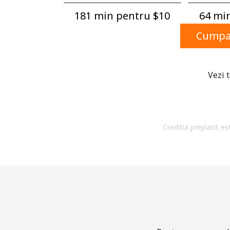
181 min pentru ⁦$10⁩
64 min
Cumpar
Vezi 
Creditul preplatit es