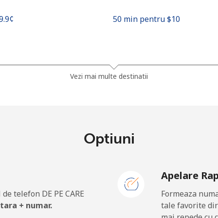
19.9¢⁩
50 min pentru ⁦$10⁩
185.5¢⁩
5 min pentru ⁦$10⁩
Vezi mai multe destinatii
185.5¢⁩
5 min pentru ⁦$10⁩
Optiuni
43.5¢⁩
22 min pentru ⁦$10⁩
Apelare Ra
43.5¢⁩
22 min pentru ⁦$10⁩
 de telefon DE PE CARE
Formeaza numar
 tara + numar.
tale favorite di
mai repede cu c