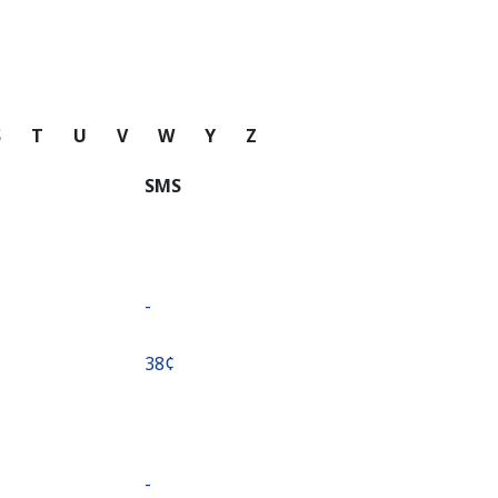
S
T
U
V
W
Y
Z
SMS
-
⁦38¢⁩
-