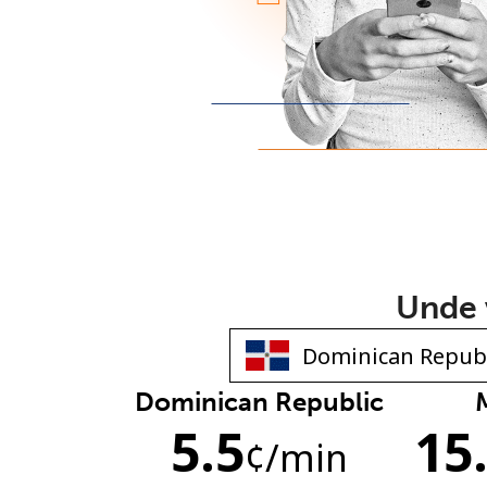
Unde v
Dominican Republic
5.5
15
¢
/min