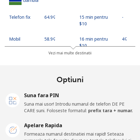
Gambia
Telefon fix
⁦64.9¢⁩
15 min pentru
-
⁦$10⁩
Mobil
⁦58.9¢⁩
16 min pentru
⁦4¢⁩
⁦$10⁩
Vezi mai multe destinatii
Georgia
Optiuni
Telefon fix
⁦32.5¢⁩
30 min pentru
-
⁦$10⁩
Suna fara PIN
Mobil
⁦37.9¢⁩
26 min pentru
⁦16¢⁩
Suna mai usor! Introdu numarul de telefon DE PE
⁦$10⁩
CARE suni. Foloseste formatul:
prefix tara + numar.
Germany
Apelare Rapida
Formeaza numarul destinatiei mai rapid! Seteaza
Telefon fix
⁦1.5¢⁩
665 min pentru
-