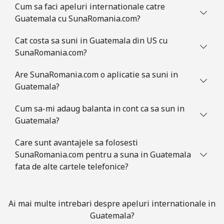
Cum sa faci apeluri internationale catre
All country
⁦4.5¢⁩
222 min pentru
⁦8¢⁩
Guatemala cu SunaRomania.com?
⁦$10⁩
Cat costa sa suni in Guatemala din US cu
Guatemala
SunaRomania.com?
Are SunaRomania.com o aplicatie sa suni in
Telefon fix
⁦19.9¢⁩
50 min pentru
-
Guatemala?
⁦$10⁩
Cum sa-mi adaug balanta in cont ca sa sun in
Mobil
⁦20.9¢⁩
47 min pentru
⁦11¢⁩
Guatemala?
⁦$10⁩
Care sunt avantajele sa folosesti
Guinea
SunaRomania.com pentru a suna in Guatemala
fata de alte cartele telefonice?
Telefon fix
⁦64.9¢⁩
15 min pentru
-
⁦$10⁩
Ai mai multe intrebari despre apeluri internationale in
Mobil
⁦53.5¢⁩
18 min pentru
⁦32¢⁩
Guatemala?
⁦$10⁩