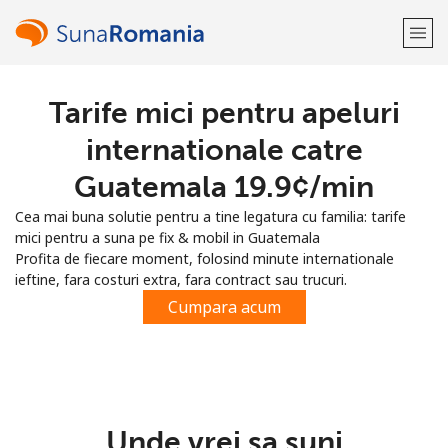
Tarife mici pentru apeluri
Bine-ai venit!
internationale catre
Ai deja cont?
Logheaza-te →
Guatemala ⁦19.9¢⁩/min
Cea mai buna solutie pentru a tine legatura cu familia: tarife
Inregistreaza-te cu
mici pentru a suna pe fix & mobil in Guatemala
Profita de fiecare moment, folosind minute internationale
ieftine, fara costuri extra, fara contract sau trucuri.
Cumpara acum
sau
Unde vrei sa suni