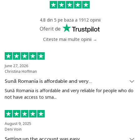
Mobil
⁦21.5¢⁩
46 min pentru
-
⁦$10⁩
4.8 din 5 pe baza a 1912 opinii
Greece
Oferit de
Citeste mai multe opinii →
Telefon fix
⁦1.5¢⁩
665 min pentru
-
⁦$10⁩
Mobil
⁦1.6¢⁩
625 min pentru
⁦8¢⁩
June 27, 2026
Christina Hoffman
⁦$10⁩
Sună Romania is affordable and very…
Greenland
Sună Romania is affordable and very reliable for people who do
not have access to sma...
Telefon fix
⁦10.5¢⁩
95 min pentru
-
⁦$10⁩
August 9, 2025
Mobil
⁦10.9¢⁩
91 min pentru
⁦5¢⁩
Deni Voin
⁦$10⁩
Setting up the account was easy