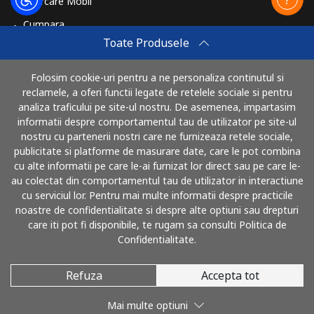
Reincarcare Mobil
Cumpara
Toate Produsele
Cum sa reincarci
Travel eSIM
Folosim cookie-uri pentru a ne personaliza continutul si
reclamele, a oferi functii legate de retelele sociale si pentru
Cumpara
analiza traficului pe site-ul nostru. De asemenea, impartasim
Cum functioneaza
informatii despre comportamentul tau de utilizator pe site-ul
nostru cu partenerii nostri care ne furnizeaza retele sociale,
publicitate si platforme de masurare date, care le pot combina
cu alte informatii pe care le-ai furnizat lor direct sau pe care le-
Poti plati cu
au colectat din comportamentul tau de utilizator in interactiune
cu serviciul lor. Pentru mai multe informatii despre practicile
noastre de confidentialitate si despre alte optiuni sau drepturi
care iti pot fi disponibile, te rugam sa consulti Politica de
Confidentialitate.
Refuza
Accepta tot
© 2026 SunaRomania
Mai multe optiuni