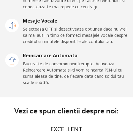
numerele tale favorite direct pe tastele telefonului si
⁦$10⁩
conecteaza-te mai repede cu cei dragi.
Mobil
Mesaje Vocale
⁦1.5¢⁩
665 min pentru
⁦11¢⁩
⁦$10⁩
Selecteaza OFF si dezactiveaza optiunea daca nu vrei
sa mai auzi in timp ce formezi mesajele vocale despre
creditul si minutele disponibile ale contului tau.
Ghana
Reincarcare Automata
Telefon fix
⁦33.9¢⁩
29 min pentru
-
Bucura-te de convorbiri neintrerupte. Activeaza
⁦$10⁩
Reincarcare Automata si-ti vom reincarca PIN-ul cu
suma aleasa de tine, de fiecare data cand soldul tau
Mobil
⁦27.5¢⁩
36 min pentru
-
scade sub ⁦$5⁩.
⁦$10⁩
Gibraltar
Vezi ce spun clientii despre noi:
Telefon fix
⁦9.9¢⁩
101 min pentru
-
⁦$10⁩
EXCELLENT