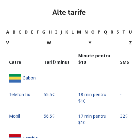
Alte tarife
A
B
C
D
E
F
G
H
I
J
K
L
M
N
O
P
Q
R
S
T
U
V
W
Y
Z
Minute pentru
Catre
Tarif/minut
⁦$10⁩
SMS
Gabon
Telefon fix
⁦55.5¢⁩
18 min pentru
-
⁦$10⁩
Mobil
⁦56.5¢⁩
17 min pentru
⁦32¢⁩
⁦$10⁩