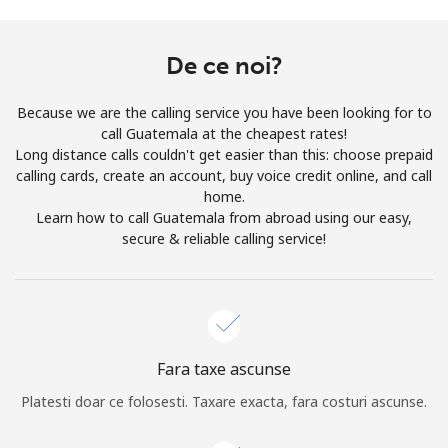
Prin deschiderea unui cont pe acest site, sunt de acord cu
urmatorii
Termeni.
De ce noi?
Inregistreaza-te
Because we are the calling service you have been looking for to
call Guatemala at the cheapest rates!
Long distance calls couldn't get easier than this: choose prepaid
calling cards, create an account, buy voice credit online, and call
home.
Buna!
Learn how to call Guatemala from abroad using our easy,
secure & reliable calling service!
Logheaza-te sau
CREEAZA CONT NOU →
Fara taxe ascunse
Platesti doar ce folosesti. Taxare exacta, fara costuri ascunse.
Recuperare parola →