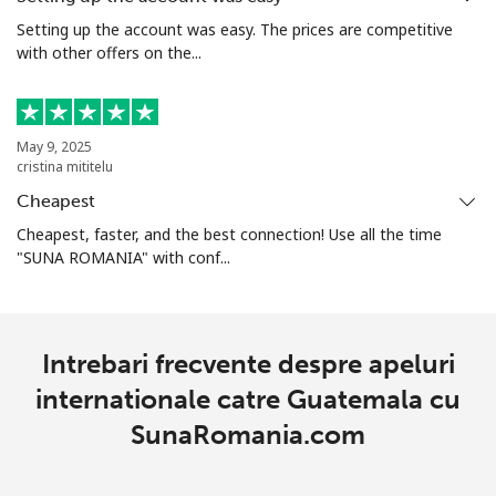
Setting up the account was easy. The prices are competitive
Grenada
with other offers on the...
Telefon fix
⁦16.9¢⁩
59 min pentru
-
⁦$10⁩
May 9, 2025
cristina mititelu
Mobil
⁦31.5¢⁩
31 min pentru
⁦9¢⁩
⁦$10⁩
Cheapest
Cheapest, faster, and the best connection! Use all the time
Guadeloupe
"SUNA ROMANIA" with conf...
Telefon fix
⁦18.5¢⁩
54 min pentru
-
⁦$10⁩
Intrebari frecvente despre apeluri
Mobil
⁦29.5¢⁩
33 min pentru
-
internationale catre Guatemala cu
⁦$10⁩
SunaRomania.com
Guam