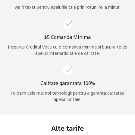
Vei fi taxat pentru apelurile tale prin rotunjire la minut.
Log in
sau
⁦$5⁩ Comanda Minima
Continua cu
Incearca Creditul Voce cu o comanda minima si bucura-te de
apeluri internationale de calitate.
Calitate garantata 100%
Folosim cele mai noi tehnologii pentru a garanta calitatea
apelurilor tale.
Alte tarife