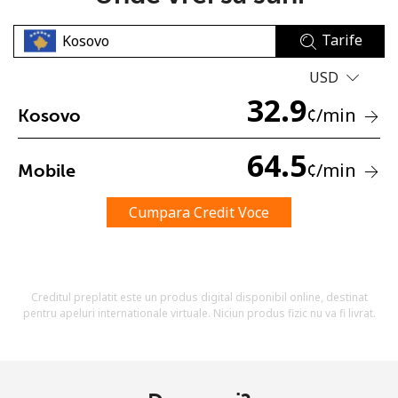
Tarife
USD
32.9
¢
/min
Kosovo
Lipsa parola
64.5
¢
/min
Mobile
Minim 8 litere
O majuscula si o litera mica
Un numar
Cumpara Credit Voce
Un simbol/litera speciala
Creditul preplatit este un produs digital disponibil online, destinat
pentru apeluri internationale virtuale. Niciun produs fizic nu va fi livrat.
Ramai conectat cu noi pentru a primi toate ofertele pe
email.