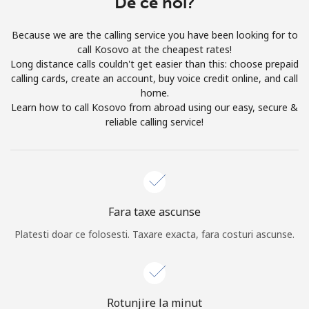
De ce noi?
Prin deschiderea unui cont pe acest site, sunt de acord cu
urmatorii
Termeni.
Because we are the calling service you have been looking for to
call Kosovo at the cheapest rates!
Inregistreaza-te
Long distance calls couldn't get easier than this: choose prepaid
calling cards, create an account, buy voice credit online, and call
home.
Learn how to call Kosovo from abroad using our easy, secure &
reliable calling service!
Buna!
Logheaza-te sau
CREEAZA CONT NOU →
Fara taxe ascunse
Platesti doar ce folosesti. Taxare exacta, fara costuri ascunse.
Recuperare parola →
Rotunjire la minut