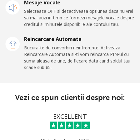
Mobil
Mesaje Vocale
⁦64.5¢⁩
15 min pentru
-
⁦$10⁩
Selecteaza OFF si dezactiveaza optiunea daca nu vrei
sa mai auzi in timp ce formezi mesajele vocale despre
creditul si minutele disponibile ale contului tau.
Kuwait
Reincarcare Automata
Telefon fix
⁦6.9¢⁩
144 min
-
Bucura-te de convorbiri neintrerupte. Activeaza
pentru ⁦$10⁩
Reincarcare Automata si-ti vom reincarca PIN-ul cu
suma aleasa de tine, de fiecare data cand soldul tau
Mobil
⁦6.9¢⁩
144 min
-
scade sub ⁦$5⁩.
pentru ⁦$10⁩
Kyrgyzstan
Vezi ce spun clientii despre noi:
Telefon fix
⁦31.9¢⁩
31 min pentru
-
⁦$10⁩
EXCELLENT
Mobil
⁦34.9¢⁩
28 min pentru
-
⁦$10⁩