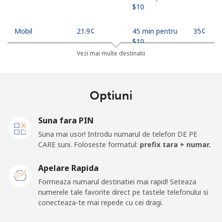
⁦$10⁩
Mobil
⁦21.9¢⁩
45 min pentru
⁦35¢⁩
⁦$10⁩
Vezi mai multe destinatii
Mobile -
⁦18.9¢⁩
52 min pentru
⁦35¢⁩
Safaricom
⁦$10⁩
Optiuni
Kiribati
Suna fara PIN
All country
⁦210.9¢⁩
4 min pentru
-
Suna mai usor! Introdu numarul de telefon DE PE
⁦$10⁩
CARE suni. Foloseste formatul:
prefix tara + numar.
Kosovo
Apelare Rapida
Formeaza numarul destinatiei mai rapid! Seteaza
Telefon fix
⁦32.9¢⁩
30 min pentru
-
numerele tale favorite direct pe tastele telefonului si
⁦$10⁩
conecteaza-te mai repede cu cei dragi.