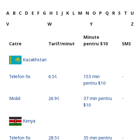
A
B
C
D
E
F
G
H
I
J
K
L
M
N
O
P
Q
R
S
T
U
V
W
Y
Z
Minute
Catre
Tarif/minut
pentru ⁦$10⁩
SMS
Kazakhstan
Telefon fix
⁦6.5¢⁩
153 min
-
pentru ⁦$10⁩
Mobil
⁦26.9¢⁩
37 min pentru
-
⁦$10⁩
Kenya
Telefon fix
⁦28.5¢⁩
35 min pentru
-