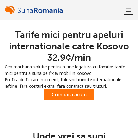
Tarife mici pentru apeluri
Bine-ai venit!
internationale catre Kosovo
Ai deja cont?
Logheaza-te →
⁦32.9¢⁩/min
Cea mai buna solutie pentru a tine legatura cu familia: tarife
Inregistreaza-te cu
mici pentru a suna pe fix & mobil in Kosovo
Profita de fiecare moment, folosind minute internationale
ieftine, fara costuri extra, fara contract sau trucuri.
Cumpara acum
sau
Unde vrei sa suni