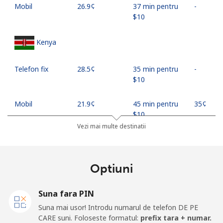
Mobil
⁦26.9¢⁩
37 min pentru
-
⁦$10⁩
Kenya
Telefon fix
⁦28.5¢⁩
35 min pentru
-
⁦$10⁩
Mobil
⁦21.9¢⁩
45 min pentru
⁦35¢⁩
⁦$10⁩
Vezi mai multe destinatii
Mobile -
⁦18.9¢⁩
52 min pentru
⁦35¢⁩
Safaricom
⁦$10⁩
Optiuni
Kiribati
Suna fara PIN
All country
⁦210.9¢⁩
4 min pentru
-
Suna mai usor! Introdu numarul de telefon DE PE
⁦$10⁩
CARE suni. Foloseste formatul:
prefix tara + numar.