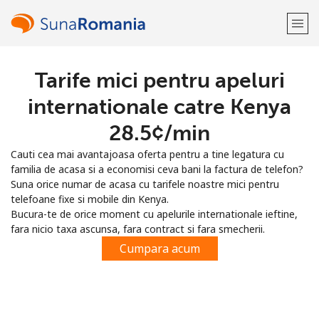
Tarife mici pentru apeluri
Bine-ai venit!
internationale catre Kenya
Ai deja cont?
Logheaza-te →
⁦28.5¢⁩/min
Cauti cea mai avantajoasa oferta pentru a tine legatura cu
Inregistreaza-te cu
familia de acasa si a economisi ceva bani la factura de telefon?
Suna orice numar de acasa cu tarifele noastre mici pentru
telefoane fixe si mobile din Kenya.
Bucura-te de orice moment cu apelurile internationale ieftine,
fara nicio taxa ascunsa, fara contract si fara smecherii.
sau
Cumpara acum