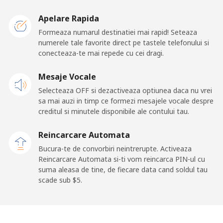
Kosovo
Apelare Rapida
Formeaza numarul destinatiei mai rapid! Seteaza
Telefon fix
⁦32.9¢⁩
30 min pentru
-
numerele tale favorite direct pe tastele telefonului si
⁦$10⁩
conecteaza-te mai repede cu cei dragi.
Mobil
Mesaje Vocale
⁦64.5¢⁩
15 min pentru
-
⁦$10⁩
Selecteaza OFF si dezactiveaza optiunea daca nu vrei
sa mai auzi in timp ce formezi mesajele vocale despre
creditul si minutele disponibile ale contului tau.
Kuwait
Reincarcare Automata
Telefon fix
⁦6.9¢⁩
144 min
-
Bucura-te de convorbiri neintrerupte. Activeaza
pentru ⁦$10⁩
Reincarcare Automata si-ti vom reincarca PIN-ul cu
suma aleasa de tine, de fiecare data cand soldul tau
Mobil
⁦6.9¢⁩
144 min
-
scade sub ⁦$5⁩.
pentru ⁦$10⁩
Kyrgyzstan