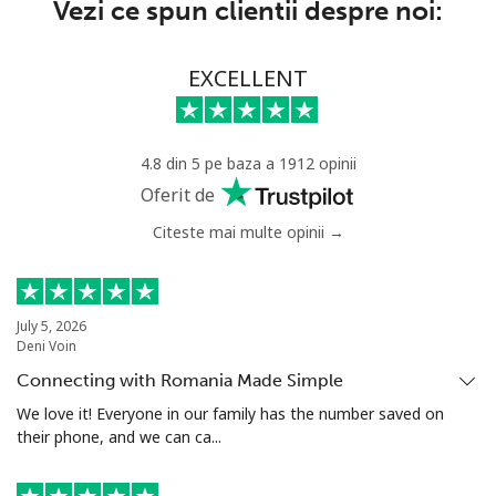
Vezi ce spun clientii despre noi:
Telefon fix
⁦31.9¢⁩
31 min pentru
-
⁦$10⁩
EXCELLENT
Mobil
⁦34.9¢⁩
28 min pentru
-
⁦$10⁩
4.8 din 5 pe baza a 1912 opinii
Oferit de
Citeste mai multe opinii →
July 5, 2026
Deni Voin
Connecting with Romania Made Simple
We love it! Everyone in our family has the number saved on
their phone, and we can ca...