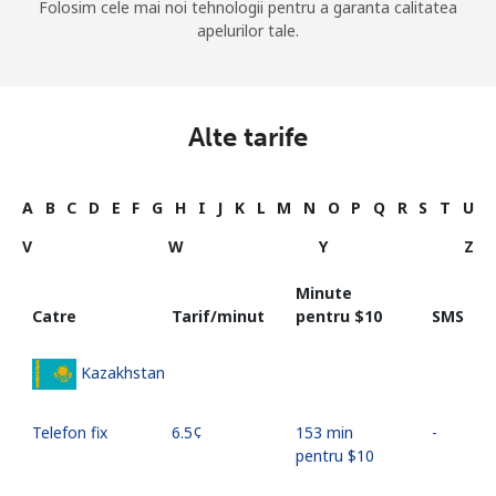
Folosim cele mai noi tehnologii pentru a garanta calitatea
apelurilor tale.
Alte tarife
A
B
C
D
E
F
G
H
I
J
K
L
M
N
O
P
Q
R
S
T
U
V
W
Y
Z
Minute
Catre
Tarif/minut
pentru ⁦$10⁩
SMS
Kazakhstan
Telefon fix
⁦6.5¢⁩
153 min
-
pentru ⁦$10⁩