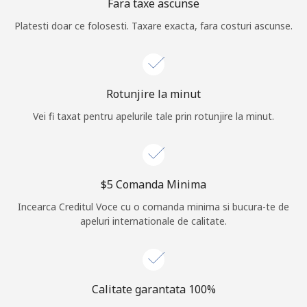
Fara taxe ascunse
Log in
Platesti doar ce folosesti. Taxare exacta, fara costuri ascunse.
sau
Continua cu
Rotunjire la minut
Vei fi taxat pentru apelurile tale prin rotunjire la minut.
⁦$5⁩ Comanda Minima
Incearca Creditul Voce cu o comanda minima si bucura-te de
apeluri internationale de calitate.
Calitate garantata 100%