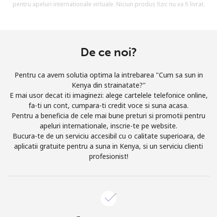
pentru apeluri internationale virtuale. Niciun produs fizic nu va fi livrat.
Prin deschiderea unui cont pe acest site, sunt de acord cu
urmatorii
Termeni.
Inregistreaza-te
De ce noi?
Pentru ca avem solutia optima la intrebarea "Cum sa sun in
Kenya din strainatate?"
E mai usor decat iti imaginezi: alege cartelele telefonice online,
Buna!
fa-ti un cont, cumpara-ti credit voce si suna acasa.
Pentru a beneficia de cele mai bune preturi si promotii pentru
apeluri internationale, inscrie-te pe website.
Logheaza-te sau
CREEAZA CONT NOU →
Bucura-te de un serviciu accesibil cu o calitate superioara, de
aplicatii gratuite pentru a suna in Kenya, si un serviciu clienti
profesionist!
Recuperare parola →