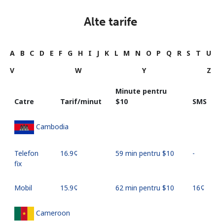
Alte tarife
A
B
C
D
E
F
G
H
I
J
K
L
M
N
O
P
Q
R
S
T
U
V
W
Y
Z
Minute pentru
Catre
Tarif/minut
⁦$10⁩
SMS
Cambodia
Telefon
⁦16.9¢⁩
59 min pentru ⁦$10⁩
-
fix
Mobil
⁦15.9¢⁩
62 min pentru ⁦$10⁩
⁦16¢⁩
Cameroon