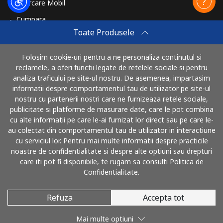
Reincarcare Mobil
Cumpara
Toate Produsele
Cum sa reincarci
Travel eSIM
Folosim cookie-uri pentru a ne personaliza continutul si
reclamele, a oferi functii legate de retelele sociale si pentru
Cumpara
analiza traficului pe site-ul nostru. De asemenea, impartasim
Cum functioneaza
informatii despre comportamentul tau de utilizator pe site-ul
nostru cu partenerii nostri care ne furnizeaza retele sociale,
publicitate si platforme de masurare date, care le pot combina
cu alte informatii pe care le-ai furnizat lor direct sau pe care le-
Poti plati cu
au colectat din comportamentul tau de utilizator in interactiune
cu serviciul lor. Pentru mai multe informatii despre practicile
noastre de confidentialitate si despre alte optiuni sau drepturi
care iti pot fi disponibile, te rugam sa consulti Politica de
Confidentialitate.
Refuza
Accepta tot
© 2026 SunaRomania
Mai multe optiuni