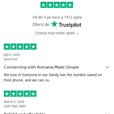
Mobil
⁦73.9¢⁩
13 min pentru ⁦$10⁩
-
4.8 din 5 pe baza a 1912 opinii
Chad
Oferit de
Citeste mai multe opinii →
Telefon
⁦78.9¢⁩
12 min pentru ⁦$10⁩
-
fix
Mobil
⁦71.5¢⁩
13 min pentru ⁦$10⁩
⁦16¢⁩
July 5, 2026
Deni Voin
Chile
Connecting with Romania Made Simple
We love it! Everyone in our family has the number saved on
their phone, and we can ca...
Telefon
⁦4.5¢⁩
222 min pentru ⁦$10⁩
-
fix
Mobil
⁦1.6¢⁩
625 min pentru ⁦$10⁩
⁦8¢⁩
March 5, 2026
CRISTINA SIMS
Santiago
⁦1.7¢⁩
588 min pentru ⁦$10⁩
-