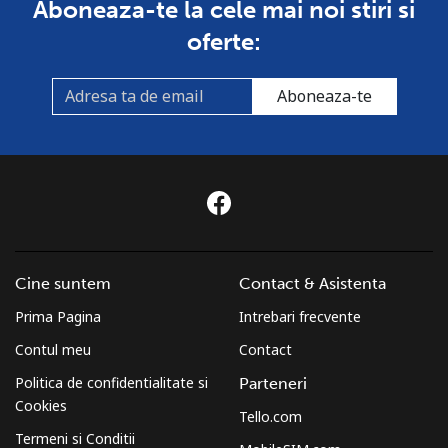
Aboneaza-te la cele mai noi stiri si
Mobil
⁦23.5¢⁩
42 min pentru ⁦$10⁩
-
oferte:
Cyprus
Aboneaza-te
Telefon
⁦14.5¢⁩
68 min pentru ⁦$10⁩
-
fix
Mobil
⁦10.5¢⁩
95 min pentru ⁦$10⁩
⁦5¢⁩
Czechia
Cine suntem
Contact & Asistenta
Telefon
⁦2¢⁩
500 min pentru ⁦$10⁩
-
Prima Pagina
Intrebari frecvente
fix
Contul meu
Contact
Mobil
⁦3.9¢⁩
256 min pentru ⁦$10⁩
⁦8¢⁩
Politica de confidentialitate si
Parteneri
Cookies
Tello.com
Termeni si Conditii