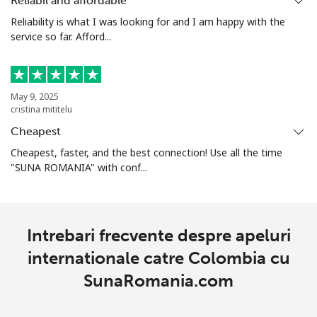
Reliabil and affordable
Reliability is what I was looking for and I am happy with the
China
service so far. Afford...
Telefon
⁦4.9¢⁩
204 min pentru ⁦$10⁩
-
fix
May 9, 2025
cristina mititelu
Mobil
⁦4.9¢⁩
204 min pentru ⁦$10⁩
-
Cheapest
Christmas Island
Cheapest, faster, and the best connection! Use all the time
"SUNA ROMANIA" with conf...
All
⁦3¢⁩
333 min pentru ⁦$10⁩
-
country
Intrebari frecvente despre apeluri
Cocos Islands
internationale catre Colombia cu
SunaRomania.com
All
⁦3¢⁩
333 min pentru ⁦$10⁩
-
country