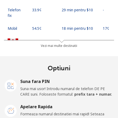
Telefon
⁦33.9¢⁩
29 min pentru ⁦$10⁩
-
fix
Mobil
⁦54.5¢⁩
18 min pentru ⁦$10⁩
⁦17¢⁩
Canada
Vezi mai multe destinatii
All
⁦1.5¢⁩
665 min pentru ⁦$10⁩
⁦15¢⁩
country
Optiuni
Cape Verde
Suna fara PIN
Suna mai usor! Introdu numarul de telefon DE PE
Telefon
⁦33.9¢⁩
29 min pentru ⁦$10⁩
-
CARE suni. Foloseste formatul:
prefix tara + numar.
fix
Apelare Rapida
Mobil
⁦39.5¢⁩
25 min pentru ⁦$10⁩
⁦16¢⁩
Formeaza numarul destinatiei mai rapid! Seteaza