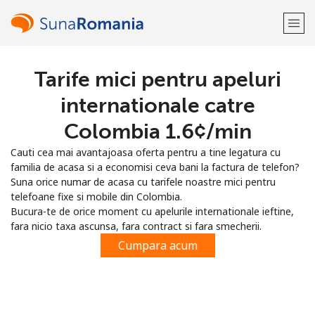
Tarife mici pentru apeluri
Bine-ai venit!
internationale catre
Ai deja cont?
Logheaza-te →
Colombia ⁦1.6¢⁩/min
Cauti cea mai avantajoasa oferta pentru a tine legatura cu
Inregistreaza-te cu
familia de acasa si a economisi ceva bani la factura de telefon?
Suna orice numar de acasa cu tarifele noastre mici pentru
telefoane fixe si mobile din Colombia.
Bucura-te de orice moment cu apelurile internationale ieftine,
fara nicio taxa ascunsa, fara contract si fara smecherii.
sau
Cumpara acum