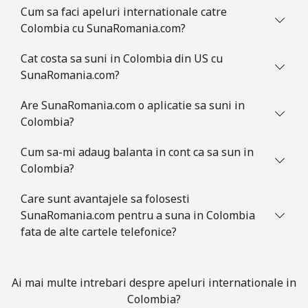
Cum sa faci apeluri internationale catre
Colombia
Colombia cu SunaRomania.com?
Telefon
⁦1.6¢⁩
625 min pentru ⁦$10⁩
-
Cat costa sa suni in Colombia din US cu
fix
SunaRomania.com?
Mobil
⁦1.5¢⁩
665 min pentru ⁦$10⁩
⁦7¢⁩
Are SunaRomania.com o aplicatie sa suni in
Colombia?
Comoros
Cum sa-mi adaug balanta in cont ca sa sun in
Colombia?
Telefon
⁦76.9¢⁩
13 min pentru ⁦$10⁩
-
fix
Care sunt avantajele sa folosesti
SunaRomania.com pentru a suna in Colombia
Mobil
⁦78.5¢⁩
12 min pentru ⁦$10⁩
⁦5¢⁩
fata de alte cartele telefonice?
Congo
Ai mai multe intrebari despre apeluri internationale in
Telefon
⁦80.9¢⁩
12 min pentru ⁦$10⁩
-
Colombia?
fix