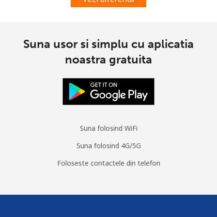
Telefon
⁦1.5¢⁩
665 min pentru ⁦$10⁩
-
fix
Suna usor si simplu cu aplicatia
noastra gratuita
Mobil
⁦3.5¢⁩
285 min pentru ⁦$10⁩
⁦13¢⁩
Cuba
Telefon
⁦77.9¢⁩
12 min pentru ⁦$10⁩
-
fix
Suna folosind WiFi
Mobil
⁦79.9¢⁩
12 min pentru ⁦$10⁩
⁦8¢⁩
Suna folosind 4G/5G
Foloseste contactele din telefon
Curacao
Telefon
⁦21.5¢⁩
46 min pentru ⁦$10⁩
-
fix