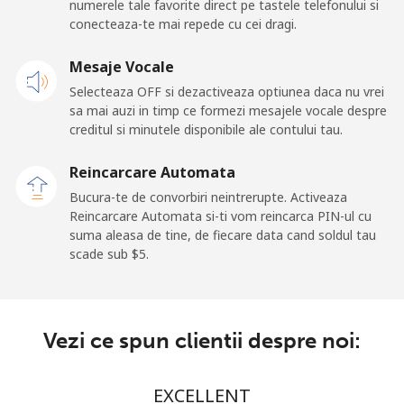
numerele tale favorite direct pe tastele telefonului si
Caribbean Netherlands
conecteaza-te mai repede cu cei dragi.
Telefon
⁦23.5¢⁩
42 min pentru ⁦$10⁩
-
Mesaje Vocale
fix
Selecteaza OFF si dezactiveaza optiunea daca nu vrei
sa mai auzi in timp ce formezi mesajele vocale despre
Mobil
⁦25.5¢⁩
39 min pentru ⁦$10⁩
⁦15¢⁩
creditul si minutele disponibile ale contului tau.
Cayman Islands
Reincarcare Automata
Bucura-te de convorbiri neintrerupte. Activeaza
Reincarcare Automata si-ti vom reincarca PIN-ul cu
Telefon
⁦19.9¢⁩
50 min pentru ⁦$10⁩
-
suma aleasa de tine, de fiecare data cand soldul tau
fix
scade sub ⁦$5⁩.
Mobil
⁦27.5¢⁩
36 min pentru ⁦$10⁩
-
Central African Republic
Vezi ce spun clientii despre noi:
Telefon
⁦88.5¢⁩
11 min pentru ⁦$10⁩
-
EXCELLENT
fix