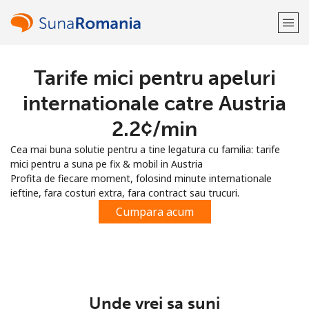
Tarife mici pentru apeluri
Bine-ai venit!
internationale catre Austria
Ai deja cont?
Logheaza-te →
⁦2.2¢⁩/min
Cea mai buna solutie pentru a tine legatura cu familia: tarife
Inregistreaza-te cu
mici pentru a suna pe fix & mobil in Austria
Profita de fiecare moment, folosind minute internationale
ieftine, fara costuri extra, fara contract sau trucuri.
Cumpara acum
sau
Unde vrei sa suni