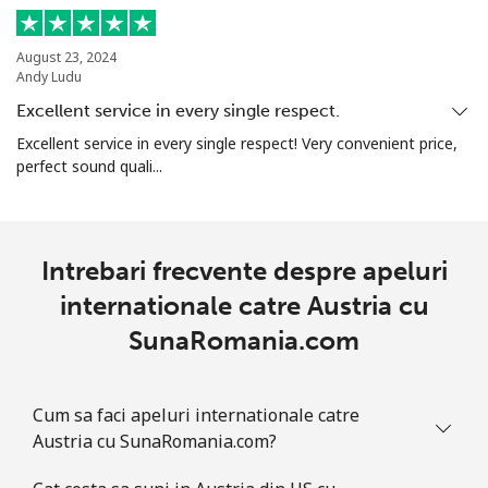
Mobil
⁦20.5¢⁩
48 min pentru ⁦$10⁩
⁦14¢⁩
August 23, 2024
Andy Ludu
Armenia
Excellent service in every single respect.
Excellent service in every single respect! Very convenient price,
Telefon
⁦26.5¢⁩
37 min pentru ⁦$10⁩
-
perfect sound quali...
fix
Mobil
⁦32.5¢⁩
30 min pentru ⁦$10⁩
-
Intrebari frecvente despre apeluri
Aruba
internationale catre Austria cu
SunaRomania.com
Telefon
⁦13.9¢⁩
71 min pentru ⁦$10⁩
-
fix
Cum sa faci apeluri internationale catre
Mobil
⁦31.5¢⁩
31 min pentru ⁦$10⁩
-
Austria cu SunaRomania.com?
Ascension Island