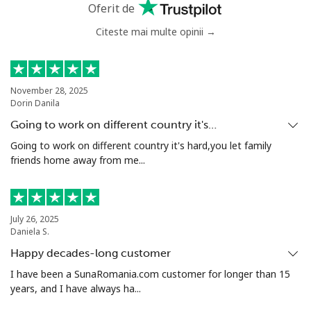
Anguilla
Oferit de
Citeste mai multe opinii →
Telefon
⁦33.5¢⁩
29 min pentru ⁦$10⁩
-
fix
Mobil
⁦34.9¢⁩
28 min pentru ⁦$10⁩
⁦5¢⁩
November 28, 2025
Dorin Danila
Antigua And Barbuda
Going to work on different country it's…
Going to work on different country it's hard,you let family
friends home away from me...
Telefon
⁦33.9¢⁩
29 min pentru ⁦$10⁩
-
fix
Mobil
⁦33.9¢⁩
29 min pentru ⁦$10⁩
⁦11¢⁩
July 26, 2025
Daniela S.
Argentina
Happy decades-long customer
I have been a SunaRomania.com customer for longer than 15
Telefon
⁦1.7¢⁩
588 min pentru ⁦$10⁩
-
years, and I have always ha...
fix