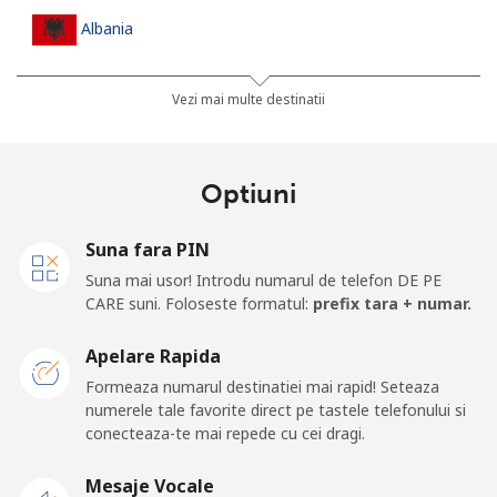
Albania
Telefon
⁦25.9¢⁩
38 min pentru ⁦$10⁩
-
Vezi mai multe destinatii
fix
Mobil
⁦48.5¢⁩
20 min pentru ⁦$10⁩
⁦11¢⁩
Optiuni
Algeria
Suna fara PIN
Suna mai usor! Introdu numarul de telefon DE PE
Telefon
⁦10.5¢⁩
95 min pentru ⁦$10⁩
-
CARE suni. Foloseste formatul:
prefix tara + numar.
fix
Apelare Rapida
Mobil
⁦98.9¢⁩
10 min pentru ⁦$10⁩
-
Formeaza numarul destinatiei mai rapid! Seteaza
numerele tale favorite direct pe tastele telefonului si
American Samoa
conecteaza-te mai repede cu cei dragi.
Telefon
⁦19.5¢⁩
51 min pentru ⁦$10⁩
-
Mesaje Vocale