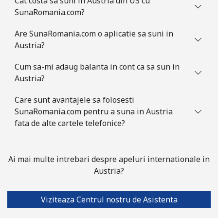
Cat costa sa suni in Austria din US cu
SunaRomania.com?
All
⁦218.9¢⁩
4 min pentru ⁦$10⁩
-
country
Are SunaRomania.com o aplicatie sa suni in
Austria?
Australia
Cum sa-mi adaug balanta in cont ca sa sun in
Austria?
Telefon
⁦2.2¢⁩
454 min pentru ⁦$10⁩
-
fix
Care sunt avantajele sa folosesti
SunaRomania.com pentru a suna in Austria
Mobil
⁦2.8¢⁩
357 min pentru ⁦$10⁩
-
fata de alte cartele telefonice?
Austria
Ai mai multe intrebari despre apeluri internationale in
Telefon
⁦2.2¢⁩
454 min pentru ⁦$10⁩
-
Austria?
fix
Mobil
Viziteaza Centrul nostru de Asistenta
⁦3.5¢⁩
285 min pentru ⁦$10⁩
⁦7¢⁩