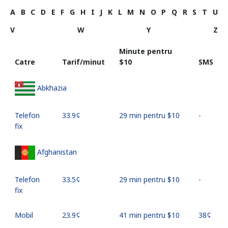
A
B
C
D
E
F
G
H
I
J
K
L
M
N
O
P
Q
R
S
T
U
V
W
Y
Z
Minute pentru
Catre
Tarif/minut
⁦$10⁩
SMS
Abkhazia
Telefon
⁦33.9¢⁩
29 min pentru ⁦$10⁩
-
fix
Afghanistan
Telefon
⁦33.5¢⁩
29 min pentru ⁦$10⁩
-
fix
Mobil
⁦23.9¢⁩
41 min pentru ⁦$10⁩
⁦38¢⁩