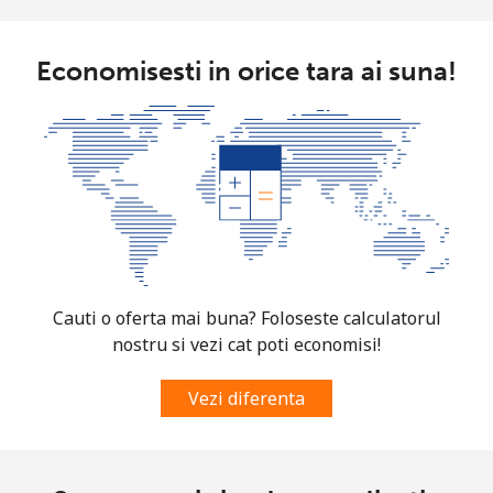
Azerbaijan
Economisesti in orice tara ai suna!
Telefon
⁦33.5¢⁩
29 min pentru ⁦$10⁩
-
fix
Mobil
⁦40.9¢⁩
24 min pentru ⁦$10⁩
⁦35¢⁩
Cauti o oferta mai buna? Foloseste calculatorul
nostru si vezi cat poti economisi!
Vezi diferenta