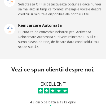
fix
Selecteaza OFF si dezactiveaza optiunea daca nu vrei
sa mai auzi in timp ce formezi mesajele vocale despre
Mobil
⁦21.5¢⁩
46 min pentru ⁦$10⁩
-
creditul si minutele disponibile ale contului tau.
Andorra
Reincarcare Automata
Bucura-te de convorbiri neintrerupte. Activeaza
Reincarcare Automata si-ti vom reincarca PIN-ul cu
Telefon
⁦9.9¢⁩
101 min pentru ⁦$10⁩
-
suma aleasa de tine, de fiecare data cand soldul tau
fix
scade sub ⁦$5⁩.
Mobil
⁦29.9¢⁩
33 min pentru ⁦$10⁩
⁦11¢⁩
Angola
Vezi ce spun clientii despre noi:
Telefon
⁦39.9¢⁩
25 min pentru ⁦$10⁩
-
EXCELLENT
fix
Mobil
⁦56.5¢⁩
17 min pentru ⁦$10⁩
⁦32¢⁩
4.8 din 5 pe baza a 1912 opinii