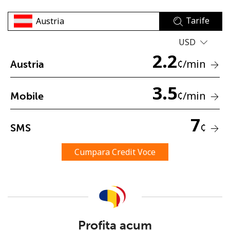
Tarife
USD
2.2
¢
/min
Austria
Lipsa parola
3.5
¢
/min
Mobile
Minim 8 litere
O majuscula si o litera mica
7
Un numar
¢
SMS
Un simbol/litera speciala
Cumpara Credit Voce
Ramai conectat cu noi pentru a primi toate ofertele pe
email.
Profita acum