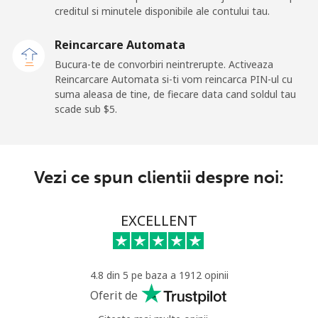
fix
creditul si minutele disponibile ale contului tau.
Mobil
⁦23.5¢⁩
42 min pentru ⁦$10⁩
-
Reincarcare Automata
Bucura-te de convorbiri neintrerupte. Activeaza
Sao Tome And Principe
Reincarcare Automata si-ti vom reincarca PIN-ul cu
suma aleasa de tine, de fiecare data cand soldul tau
scade sub ⁦$5⁩.
All
⁦214.9¢⁩
4 min pentru ⁦$10⁩
-
country
Saudi Arabia
Vezi ce spun clientii despre noi:
Telefon
⁦14.9¢⁩
67 min pentru ⁦$10⁩
-
EXCELLENT
fix
Mobil
⁦22.9¢⁩
43 min pentru ⁦$10⁩
-
4.8 din 5 pe baza a 1912 opinii
Senegal
Oferit de