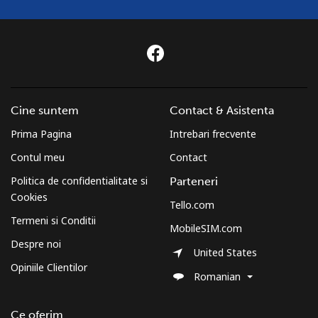
Telefon
⁦28.5¢⁩
35 min pentru ⁦$10⁩
-
fix
Mobil
⁦24.5¢⁩
40 min pentru ⁦$10⁩
-
Cine suntem
Contact & Asistenta
St Helena
Prima Pagina
Intrebari frecvente
All
⁦283.5¢⁩
3 min pentru ⁦$10⁩
-
Contul meu
Contact
country
Politica de confidentialitate si
Parteneri
Cookies
St Pierre And Miquelon
Tello.com
Termeni si Conditii
MobileSIM.com
Telefon
⁦53.9¢⁩
18 min pentru ⁦$10⁩
-
Despre noi
United States
fix
Opiniile Clientilor
Romanian
Mobil
⁦54.5¢⁩
18 min pentru ⁦$10⁩
-
Ce oferim