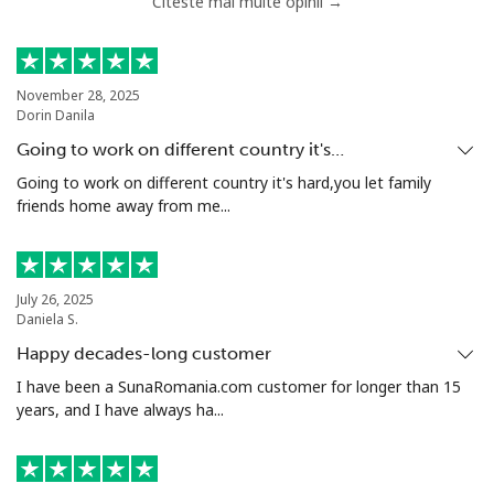
Citeste mai multe opinii →
Telefon
⁦46.9¢⁩
21 min pentru ⁦$10⁩
-
fix
Mobil
⁦40.9¢⁩
24 min pentru ⁦$10⁩
⁦27¢⁩
November 28, 2025
Dorin Danila
Serbia
Going to work on different country it's…
Going to work on different country it's hard,you let family
friends home away from me...
Telefon
⁦24.5¢⁩
40 min pentru ⁦$10⁩
-
fix
Mobil
⁦55.5¢⁩
18 min pentru ⁦$10⁩
-
July 26, 2025
Daniela S.
Seychelles
Happy decades-long customer
I have been a SunaRomania.com customer for longer than 15
Telefon
⁦89.5¢⁩
11 min pentru ⁦$10⁩
-
years, and I have always ha...
fix
Mobil
⁦87.5¢⁩
11 min pentru ⁦$10⁩
-