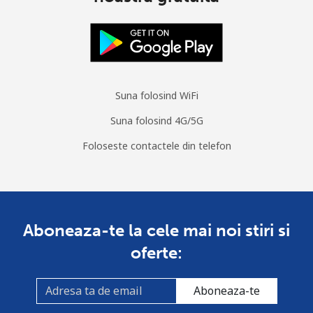
Telefon
⁦4.9¢⁩
204 min pentru ⁦$10⁩
-
fix
Mobil
⁦3.5¢⁩
285 min pentru ⁦$10⁩
⁦7¢⁩
Suna folosind WiFi
South Sudan
Suna folosind 4G/5G
Mobil
⁦70.5¢⁩
14 min pentru ⁦$10⁩
-
Foloseste contactele din telefon
Spain
Telefon
⁦1.5¢⁩
665 min pentru ⁦$10⁩
-
Aboneaza-te la cele mai noi stiri si
fix
oferte:
Mobil
⁦1.5¢⁩
665 min pentru ⁦$10⁩
⁦7¢⁩
Aboneaza-te
Sri Lanka