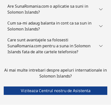
Are SunaRomania.com o aplicatie sa suni in
Slovakia
Solomon Islands?
Cum sa-mi adaug balanta in cont ca sa sun in
Telefon
⁦1.5¢⁩
665 min pentru ⁦$10⁩
-
Solomon Islands?
fix
Care sunt avantajele sa folosesti
Mobil
⁦3.5¢⁩
285 min pentru ⁦$10⁩
⁦9¢⁩
SunaRomania.com pentru a suna in Solomon
Islands fata de alte cartele telefonice?
Slovenia
Telefon
⁦34.5¢⁩
28 min pentru ⁦$10⁩
-
Ai mai multe intrebari despre apeluri internationale in
fix
Solomon Islands?
Mobil
⁦55.5¢⁩
18 min pentru ⁦$10⁩
-
Viziteaza Centrul nostru de Asistenta
Solomon Islands