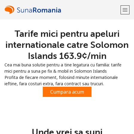
Tarife mici pentru apeluri
Bine-ai venit!
internationale catre Solomon
Ai deja cont?
Logheaza-te →
Islands ⁦163.9¢⁩/min
Cea mai buna solutie pentru a tine legatura cu familia: tarife
Inregistreaza-te cu
mici pentru a suna pe fix & mobil in Solomon Islands
Profita de fiecare moment, folosind minute internationale
ieftine, fara costuri extra, fara contract sau trucuri.
Cumpara acum
sau
Unde vrei sa suni