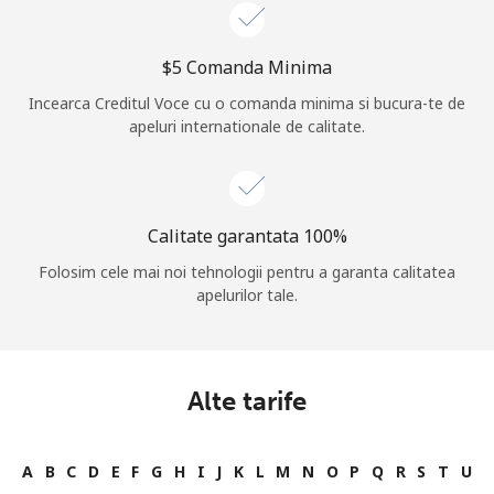
Log in
⁦$5⁩ Comanda Minima
sau
Incearca Creditul Voce cu o comanda minima si bucura-te de
apeluri internationale de calitate.
Continua cu
Calitate garantata 100%
Folosim cele mai noi tehnologii pentru a garanta calitatea
apelurilor tale.
Alte tarife
A
B
C
D
E
F
G
H
I
J
K
L
M
N
O
P
Q
R
S
T
U