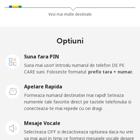
Saint Vincent And The Grenadines
Vezi mai multe destinatii
Telefon
⁦30.5¢⁩
32 min pentru ⁦$10⁩
-
fix
Optiuni
Mobil
⁦33.9¢⁩
29 min pentru ⁦$10⁩
-
Suna fara PIN
Samoa
Suna mai usor! Introdu numarul de telefon DE PE
CARE suni. Foloseste formatul:
prefix tara + numar.
Telefon
⁦127.5¢⁩
7 min pentru ⁦$10⁩
-
Apelare Rapida
fix
Formeaza numarul destinatiei mai rapid! Seteaza
numerele tale favorite direct pe tastele telefonului si
Mobil
⁦133.9¢⁩
7 min pentru ⁦$10⁩
⁦25¢⁩
conecteaza-te mai repede cu cei dragi.
San Marino
Mesaje Vocale
Selecteaza OFF si dezactiveaza optiunea daca nu vrei
Telefon
⁦24.5¢⁩
40 min pentru ⁦$10⁩
-
sa mai auzi in timp ce formezi mesajele vocale despre