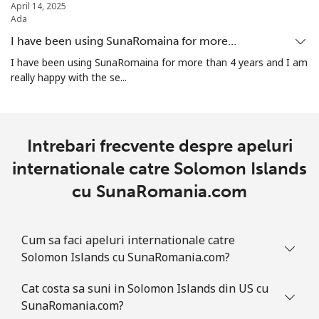
April 14, 2025
Ada
Sierra Leone
I have been using SunaRomaina for more…
I have been using SunaRomaina for more than 4 years and I am
Mobil
⁦61.9¢⁩
16 min pentru ⁦$10⁩
-
really happy with the se...
Singapore
Telefon
⁦1.9¢⁩
526 min pentru ⁦$10⁩
-
Intrebari frecvente despre apeluri
fix
internationale catre Solomon Islands
cu SunaRomania.com
Mobil
⁦1.9¢⁩
526 min pentru ⁦$10⁩
-
Sint Maarten
Cum sa faci apeluri internationale catre
Solomon Islands cu SunaRomania.com?
Telefon
⁦24.9¢⁩
40 min pentru ⁦$10⁩
-
fix
Cat costa sa suni in Solomon Islands din US cu
SunaRomania.com?
Mobil
⁦24.9¢⁩
40 min pentru ⁦$10⁩
-