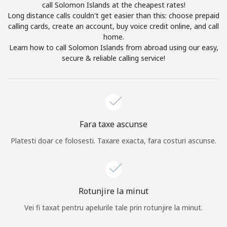
call Solomon Islands at the cheapest rates!
Prin deschiderea unui cont pe acest site, sunt de acord cu
Long distance calls couldn't get easier than this: choose prepaid
urmatorii
Termeni.
calling cards, create an account, buy voice credit online, and call
home.
Inregistreaza-te
Learn how to call Solomon Islands from abroad using our easy,
secure & reliable calling service!
Buna!
Fara taxe ascunse
Logheaza-te sau
CREEAZA CONT NOU →
Platesti doar ce folosesti. Taxare exacta, fara costuri ascunse.
Rotunjire la minut
Vei fi taxat pentru apelurile tale prin rotunjire la minut.
Recuperare parola →