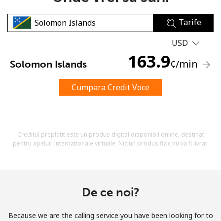
Tarife
USD
163.9
¢
/min
Solomon Islands
Lipsa parola
Cumpara Credit Voce
Minim 8 litere
O majuscula si o litera mica
Un numar
Un simbol/litera speciala
Creditul preplatit este un produs digital disponibil online, destinat
pentru apeluri internationale virtuale. Niciun produs fizic nu va fi livrat.
De ce noi?
Ramai conectat cu noi pentru a primi toate ofertele pe
email.
Because we are the calling service you have been looking for to