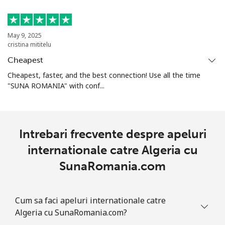
Mobil
⁦19.5¢⁩
51 min pentru ⁦€10⁩
⁦13¢⁩
May 9, 2025
cristina mititelu
Armenia
Cheapest
Cheapest, faster, and the best connection! Use all the time
Telefon
⁦25.5¢⁩
39 min pentru ⁦€10⁩
-
"SUNA ROMANIA" with conf...
fix
Mobil
⁦29.5¢⁩
33 min pentru ⁦€10⁩
-
Intrebari frecvente despre apeluri
Aruba
internationale catre Algeria cu
SunaRomania.com
Telefon
⁦12.9¢⁩
77 min pentru ⁦€10⁩
-
fix
Cum sa faci apeluri internationale catre
Mobil
⁦28.5¢⁩
35 min pentru ⁦€10⁩
-
Algeria cu SunaRomania.com?