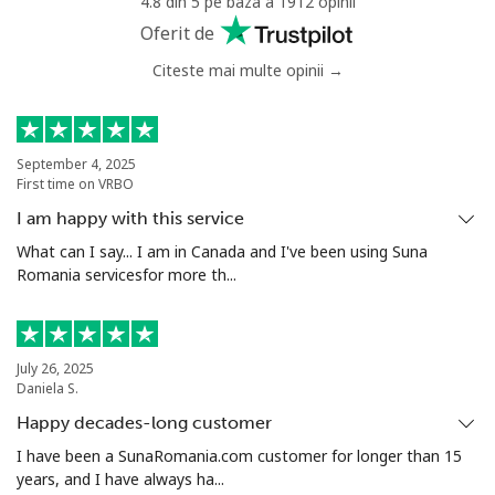
4.8 din 5 pe baza a 1912 opinii
Anguilla
Oferit de
Citeste mai multe opinii →
Telefon
⁦29.9¢⁩
33 min pentru ⁦€10⁩
-
fix
Mobil
⁦33.5¢⁩
29 min pentru ⁦€10⁩
⁦5¢⁩
September 4, 2025
First time on VRBO
Antigua And Barbuda
I am happy with this service
What can I say... I am in Canada and I've been using Suna
Romania servicesfor more th...
Telefon
⁦32.5¢⁩
30 min pentru ⁦€10⁩
-
fix
Mobil
⁦32.9¢⁩
30 min pentru ⁦€10⁩
⁦10¢⁩
July 26, 2025
Daniela S.
Argentina
Happy decades-long customer
I have been a SunaRomania.com customer for longer than 15
Telefon
⁦1.6¢⁩
625 min pentru ⁦€10⁩
-
years, and I have always ha...
fix