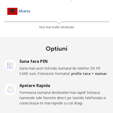
Albania
Telefon
⁦23.5¢⁩
42 min pentru ⁦€10⁩
-
Vezi mai multe destinatii
fix
Mobil
⁦43.5¢⁩
22 min pentru ⁦€10⁩
⁦10¢⁩
Optiuni
Algeria
Suna fara PIN
Suna mai usor! Introdu numarul de telefon DE PE
Telefon
⁦9.5¢⁩
105 min pentru ⁦€10⁩
-
CARE suni. Foloseste formatul:
prefix tara + numar.
fix
Apelare Rapida
Mobil
⁦89.5¢⁩
11 min pentru ⁦€10⁩
-
Formeaza numarul destinatiei mai rapid! Seteaza
numerele tale favorite direct pe tastele telefonului si
American Samoa
conecteaza-te mai repede cu cei dragi.
Telefon
⁦17.5¢⁩
57 min pentru ⁦€10⁩
-