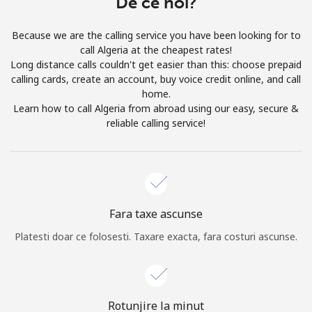
De ce noi?
Prin deschiderea unui cont pe acest site, sunt de acord cu
urmatorii
Termeni.
Because we are the calling service you have been looking for to
call Algeria at the cheapest rates!
Inregistreaza-te
Long distance calls couldn't get easier than this: choose prepaid
calling cards, create an account, buy voice credit online, and call
home.
Learn how to call Algeria from abroad using our easy, secure &
reliable calling service!
Buna!
Logheaza-te sau
CREEAZA CONT NOU →
Fara taxe ascunse
Platesti doar ce folosesti. Taxare exacta, fara costuri ascunse.
Recuperare parola →
Rotunjire la minut