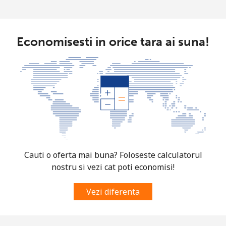
Azerbaijan
Economisesti in orice tara ai suna!
Telefon
⁦30.5¢⁩
32 min pentru ⁦€10⁩
-
fix
Mobil
⁦36.9¢⁩
27 min pentru ⁦€10⁩
⁦31¢⁩
Cauti o oferta mai buna? Foloseste calculatorul
nostru si vezi cat poti economisi!
Vezi diferenta