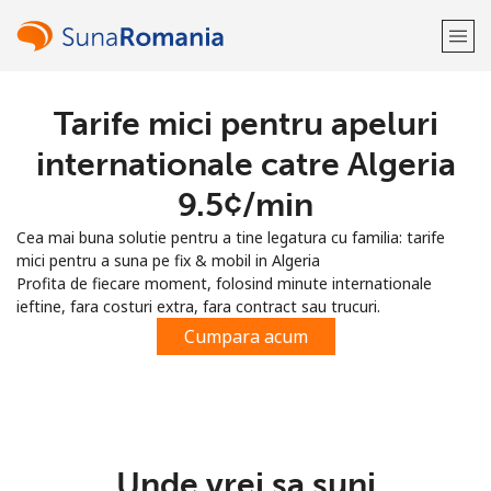
Tarife mici pentru apeluri
Bine-ai venit!
internationale catre Algeria
Ai deja cont?
Logheaza-te →
⁦9.5¢⁩/min
Cea mai buna solutie pentru a tine legatura cu familia: tarife
Inregistreaza-te cu
mici pentru a suna pe fix & mobil in Algeria
Profita de fiecare moment, folosind minute internationale
ieftine, fara costuri extra, fara contract sau trucuri.
Cumpara acum
sau
Unde vrei sa suni