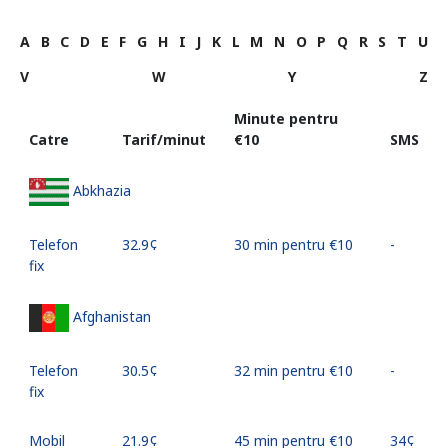
A
B
C
D
E
F
G
H
I
J
K
L
M
N
O
P
Q
R
S
T
U
V
W
Y
Z
Minute pentru
Catre
Tarif/minut
⁦€10⁩
SMS
Abkhazia
Telefon
⁦32.9¢⁩
30 min pentru ⁦€10⁩
-
fix
Afghanistan
Telefon
⁦30.5¢⁩
32 min pentru ⁦€10⁩
-
fix
Mobil
⁦21.9¢⁩
45 min pentru ⁦€10⁩
⁦34¢⁩