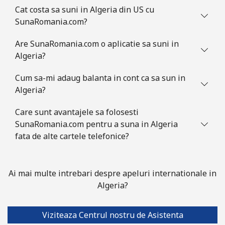
Ascension Island
Cat costa sa suni in Algeria din US cu
SunaRomania.com?
All
⁦197.9¢⁩
5 min pentru ⁦€10⁩
-
country
Are SunaRomania.com o aplicatie sa suni in
Algeria?
Australia
Cum sa-mi adaug balanta in cont ca sa sun in
Algeria?
Telefon
⁦2¢⁩
500 min pentru ⁦€10⁩
-
fix
Care sunt avantajele sa folosesti
SunaRomania.com pentru a suna in Algeria
Mobil
⁦2.6¢⁩
384 min pentru ⁦€10⁩
-
fata de alte cartele telefonice?
Austria
Ai mai multe intrebari despre apeluri internationale in
Telefon
⁦2¢⁩
500 min pentru ⁦€10⁩
-
Algeria?
fix
Mobil
Viziteaza Centrul nostru de Asistenta
⁦3¢⁩
333 min pentru ⁦€10⁩
⁦7¢⁩