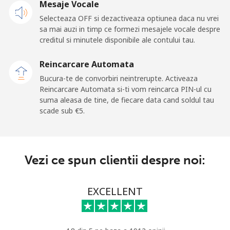
Mesaje Vocale
fix
Selecteaza OFF si dezactiveaza optiunea daca nu vrei
sa mai auzi in timp ce formezi mesajele vocale despre
Mobil
⁦19.5¢⁩
51 min pentru ⁦€10⁩
-
creditul si minutele disponibile ale contului tau.
Andorra
Reincarcare Automata
Bucura-te de convorbiri neintrerupte. Activeaza
Reincarcare Automata si-ti vom reincarca PIN-ul cu
Telefon
⁦9.5¢⁩
105 min pentru ⁦€10⁩
-
suma aleasa de tine, de fiecare data cand soldul tau
fix
scade sub ⁦€5⁩.
Mobil
⁦26.9¢⁩
37 min pentru ⁦€10⁩
⁦10¢⁩
Angola
Vezi ce spun clientii despre noi:
Telefon
⁦35.9¢⁩
27 min pentru ⁦€10⁩
-
EXCELLENT
fix
Mobil
⁦50.9¢⁩
19 min pentru ⁦€10⁩
⁦28¢⁩