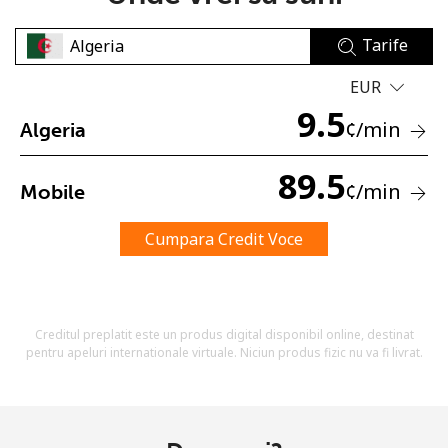
Tarife
EUR
9.5
¢
/min
Algeria
Lipsa parola
89.5
¢
/min
Mobile
Minim 8 litere
O majuscula si o litera mica
Un numar
Cumpara Credit Voce
Un simbol/litera speciala
Creditul preplatit este un produs digital disponibil online, destinat
pentru apeluri internationale virtuale. Niciun produs fizic nu va fi livrat.
Ramai conectat cu noi pentru a primi toate ofertele pe
email.