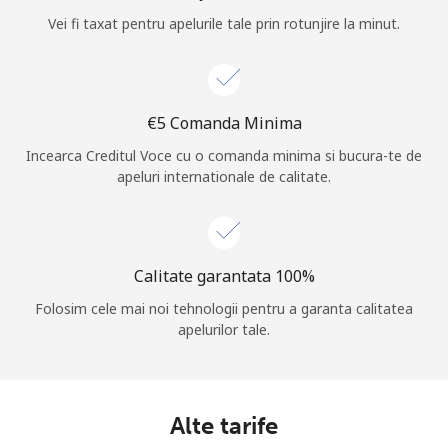
Vei fi taxat pentru apelurile tale prin rotunjire la minut.
Log in
sau
⁦€5⁩ Comanda Minima
Continua cu
Incearca Creditul Voce cu o comanda minima si bucura-te de
apeluri internationale de calitate.
Calitate garantata 100%
Folosim cele mai noi tehnologii pentru a garanta calitatea
apelurilor tale.
Alte tarife