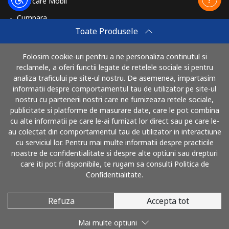
Reincarcare Mobil
Cumpara
Toate Produsele
Cum sa reincarci
Travel eSIM
Folosim cookie-uri pentru a ne personaliza continutul si
reclamele, a oferi functii legate de retelele sociale si pentru
Cumpara
analiza traficului pe site-ul nostru. De asemenea, impartasim
Cum functioneaza
informatii despre comportamentul tau de utilizator pe site-ul
nostru cu partenerii nostri care ne furnizeaza retele sociale,
publicitate si platforme de masurare date, care le pot combina
cu alte informatii pe care le-ai furnizat lor direct sau pe care le-
Poti plati cu
au colectat din comportamentul tau de utilizator in interactiune
cu serviciul lor. Pentru mai multe informatii despre practicile
noastre de confidentialitate si despre alte optiuni sau drepturi
care iti pot fi disponibile, te rugam sa consulti Politica de
Confidentialitate.
Refuza
Accepta tot
© 2026 SunaRomania
Mai multe optiuni