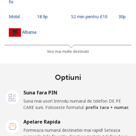
fix
Mobil
⁦18.9p⁩
52 min pentru ⁦£10⁩
⁦30p⁩
Albania
Telefon
⁦19.9p⁩
50 min pentru ⁦£10⁩
-
Vezi mai multe destinatii
fix
Mobil
⁦37.5p⁩
26 min pentru ⁦£10⁩
⁦9p⁩
Optiuni
Algeria
Suna fara PIN
Suna mai usor! Introdu numarul de telefon DE PE
Telefon
⁦7.9p⁩
126 min pentru ⁦£10⁩
-
CARE suni. Foloseste formatul:
prefix tara + numar.
fix
Apelare Rapida
Mobil
⁦76.5p⁩
13 min pentru ⁦£10⁩
-
Formeaza numarul destinatiei mai rapid! Seteaza