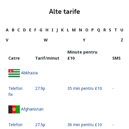
Alte tarife
A
B
C
D
E
F
G
H
I
J
K
L
M
N
O
P
Q
R
S
T
U
V
W
Y
Z
Minute pentru
Catre
Tarif/minut
⁦£10⁩
SMS
Abkhazia
Telefon
⁦27.9p⁩
35 min pentru ⁦£10⁩
-
fix
Afghanistan
Telefon
⁦27.5p⁩
36 min pentru ⁦£10⁩
-