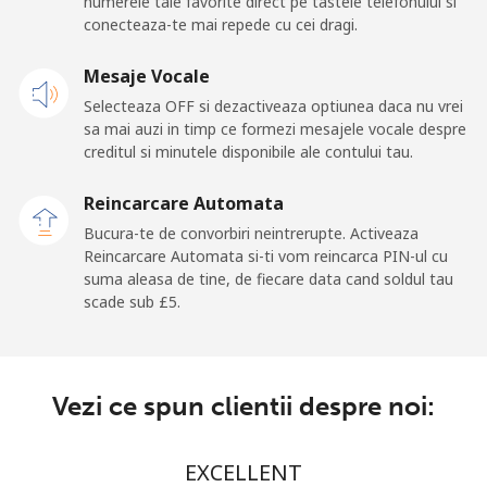
numerele tale favorite direct pe tastele telefonului si
American Samoa
conecteaza-te mai repede cu cei dragi.
Telefon
⁦14.9p⁩
67 min pentru ⁦£10⁩
-
Mesaje Vocale
fix
Selecteaza OFF si dezactiveaza optiunea daca nu vrei
sa mai auzi in timp ce formezi mesajele vocale despre
Mobil
⁦17.5p⁩
57 min pentru ⁦£10⁩
-
creditul si minutele disponibile ale contului tau.
Andorra
Reincarcare Automata
Bucura-te de convorbiri neintrerupte. Activeaza
Reincarcare Automata si-ti vom reincarca PIN-ul cu
Telefon
⁦7.9p⁩
126 min pentru ⁦£10⁩
-
suma aleasa de tine, de fiecare data cand soldul tau
fix
scade sub ⁦£5⁩.
Mobil
⁦24.5p⁩
40 min pentru ⁦£10⁩
⁦9p⁩
Angola
Vezi ce spun clientii despre noi:
Telefon
⁦32.5p⁩
30 min pentru ⁦£10⁩
-
EXCELLENT
fix