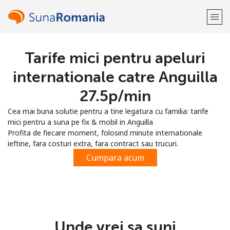
Tarife mici pentru apeluri
Bine-ai venit!
internationale catre Anguilla
Ai deja cont?
Logheaza-te →
⁦27.5p⁩/min
Cea mai buna solutie pentru a tine legatura cu familia: tarife
Inregistreaza-te cu
mici pentru a suna pe fix & mobil in Anguilla
Profita de fiecare moment, folosind minute internationale
ieftine, fara costuri extra, fara contract sau trucuri.
Cumpara acum
sau
Unde vrei sa suni