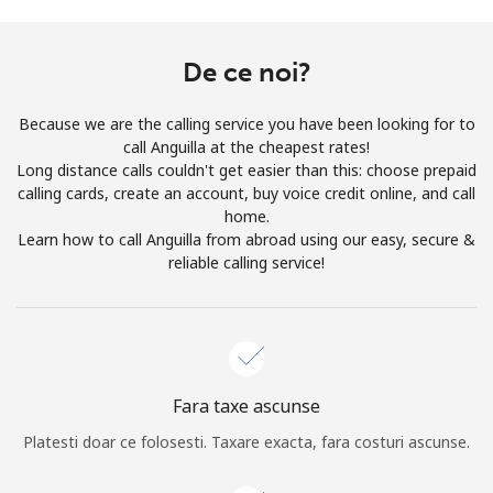
Prin deschiderea unui cont pe acest site, sunt de acord cu
urmatorii
Termeni.
De ce noi?
Inregistreaza-te
Because we are the calling service you have been looking for to
call Anguilla at the cheapest rates!
Long distance calls couldn't get easier than this: choose prepaid
calling cards, create an account, buy voice credit online, and call
home.
Buna!
Learn how to call Anguilla from abroad using our easy, secure &
reliable calling service!
Logheaza-te sau
CREEAZA CONT NOU →
Fara taxe ascunse
Platesti doar ce folosesti. Taxare exacta, fara costuri ascunse.
Recuperare parola →