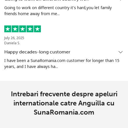
Going to work on different country it's hard,you let family
Telefon
⁦1.5p⁩
665 min pentru ⁦£10⁩
-
friends home away from me...
fix
Mobil
⁦16.5p⁩
60 min pentru ⁦£10⁩
⁦11p⁩
July 26, 2025
Daniela S.
Armenia
Happy decades-long customer
I have been a SunaRomania.com customer for longer than 15
Telefon
⁦21.9p⁩
45 min pentru ⁦£10⁩
-
years, and I have always ha...
fix
Mobil
⁦26.9p⁩
37 min pentru ⁦£10⁩
-
Intrebari frecvente despre apeluri
Aruba
internationale catre Anguilla cu
SunaRomania.com
Telefon
⁦10.9p⁩
91 min pentru ⁦£10⁩
-
fix