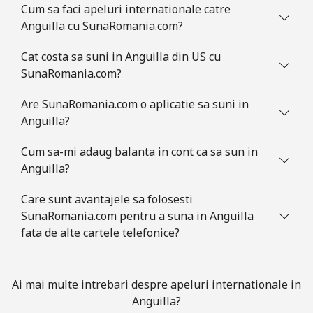
Cum sa faci apeluri internationale catre
Mobil
⁦25.5p⁩
39 min pentru ⁦£10⁩
-
Anguilla cu SunaRomania.com?
Ascension Island
Cat costa sa suni in Anguilla din US cu
SunaRomania.com?
All
⁦168.9p⁩
5 min pentru ⁦£10⁩
-
country
Are SunaRomania.com o aplicatie sa suni in
Anguilla?
Australia
Cum sa-mi adaug balanta in cont ca sa sun in
Anguilla?
Telefon
⁦1.8p⁩
555 min pentru ⁦£10⁩
-
fix
Care sunt avantajele sa folosesti
SunaRomania.com pentru a suna in Anguilla
Mobil
⁦2.3p⁩
434 min pentru ⁦£10⁩
-
fata de alte cartele telefonice?
Austria
Ai mai multe intrebari despre apeluri internationale in
Telefon
⁦1.8p⁩
555 min pentru ⁦£10⁩
-
Anguilla?
fix