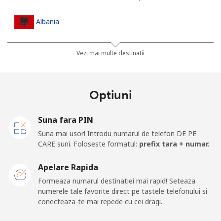
Albania
Telefon
⁦23.5¢⁩
42 min pentru ⁦€10⁩
-
Vezi mai multe destinatii
fix
Mobil
⁦43.5¢⁩
22 min pentru ⁦€10⁩
⁦10¢⁩
Optiuni
Algeria
Suna fara PIN
Suna mai usor! Introdu numarul de telefon DE PE
Telefon
⁦9.5¢⁩
105 min pentru ⁦€10⁩
-
CARE suni. Foloseste formatul:
prefix tara + numar.
fix
Apelare Rapida
Mobil
⁦89.5¢⁩
11 min pentru ⁦€10⁩
-
Formeaza numarul destinatiei mai rapid! Seteaza
numerele tale favorite direct pe tastele telefonului si
American Samoa
conecteaza-te mai repede cu cei dragi.
Telefon
⁦17.5¢⁩
57 min pentru ⁦€10⁩
-