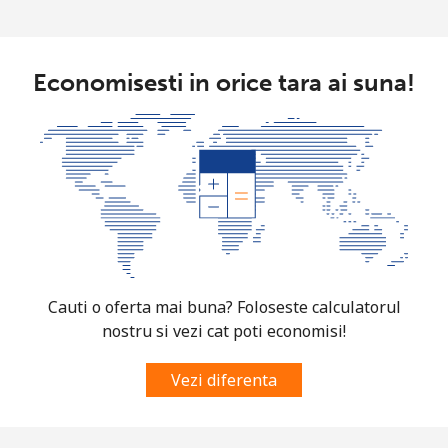
Azerbaijan
Economisesti in orice tara ai suna!
Telefon
⁦30.5¢⁩
32 min pentru ⁦€10⁩
-
fix
Mobil
⁦36.9¢⁩
27 min pentru ⁦€10⁩
⁦31¢⁩
Cauti o oferta mai buna? Foloseste calculatorul
nostru si vezi cat poti economisi!
Vezi diferenta