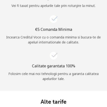
Vei fi taxat pentru apelurile tale prin rotunjire la minut.
Log in
sau
⁦€5⁩ Comanda Minima
Continua cu
Incearca Creditul Voce cu o comanda minima si bucura-te de
apeluri internationale de calitate.
Calitate garantata 100%
Folosim cele mai noi tehnologii pentru a garanta calitatea
apelurilor tale.
Alte tarife