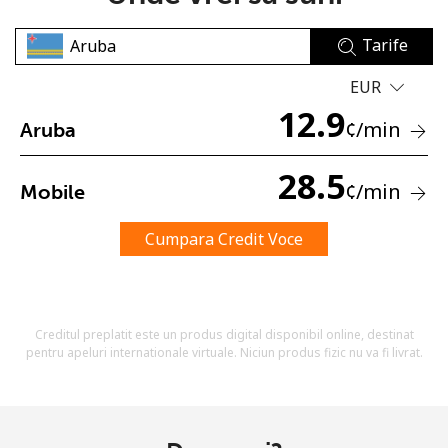
Tarife
EUR
12.9
¢
/min
Aruba
Lipsa parola
28.5
¢
/min
Mobile
Minim 8 litere
O majuscula si o litera mica
Un numar
Cumpara Credit Voce
Un simbol/litera speciala
Creditul preplatit este un produs digital disponibil online, destinat
pentru apeluri internationale virtuale. Niciun produs fizic nu va fi livrat.
Ramai conectat cu noi pentru a primi toate ofertele pe
email.