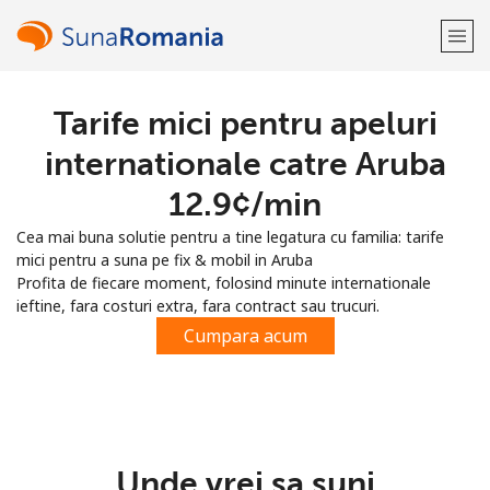
Tarife mici pentru apeluri
Bine-ai venit!
internationale catre Aruba
Ai deja cont?
Logheaza-te →
⁦12.9¢⁩/min
Cea mai buna solutie pentru a tine legatura cu familia: tarife
Inregistreaza-te cu
mici pentru a suna pe fix & mobil in Aruba
Profita de fiecare moment, folosind minute internationale
ieftine, fara costuri extra, fara contract sau trucuri.
Cumpara acum
sau
Unde vrei sa suni