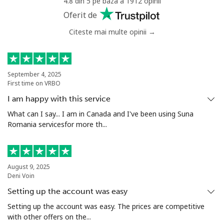
4.8 din 5 pe baza a 1912 opinii
Anguilla
Oferit de
Citeste mai multe opinii →
Telefon
⁦29.9¢⁩
33 min pentru ⁦€10⁩
-
fix
Mobil
⁦33.5¢⁩
29 min pentru ⁦€10⁩
⁦5¢⁩
September 4, 2025
First time on VRBO
Antigua And Barbuda
I am happy with this service
What can I say... I am in Canada and I've been using Suna
Romania servicesfor more th...
Telefon
⁦32.5¢⁩
30 min pentru ⁦€10⁩
-
fix
Mobil
⁦32.9¢⁩
30 min pentru ⁦€10⁩
⁦10¢⁩
August 9, 2025
Deni Voin
Argentina
Setting up the account was easy
Setting up the account was easy. The prices are competitive
Telefon
⁦1.6¢⁩
625 min pentru ⁦€10⁩
-
with other offers on the...
fix