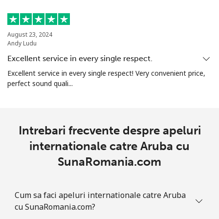
Mobil
⁦19.5¢⁩
51 min pentru ⁦€10⁩
⁦13¢⁩
August 23, 2024
Andy Ludu
Armenia
Excellent service in every single respect.
Excellent service in every single respect! Very convenient price,
Telefon
⁦25.5¢⁩
39 min pentru ⁦€10⁩
-
perfect sound quali...
fix
Mobil
⁦29.5¢⁩
33 min pentru ⁦€10⁩
-
Intrebari frecvente despre apeluri
Aruba
internationale catre Aruba cu
SunaRomania.com
Telefon
⁦12.9¢⁩
77 min pentru ⁦€10⁩
-
fix
Cum sa faci apeluri internationale catre Aruba
Mobil
⁦28.5¢⁩
35 min pentru ⁦€10⁩
-
cu SunaRomania.com?