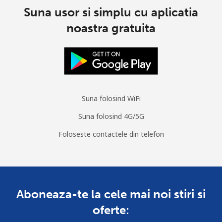
Suna usor si simplu cu aplicatia
Burkina Faso
noastra gratuita
Telefon
⁦80.9c⁩
12 min pentru ⁦$10⁩
-
fix
Mobil
⁦66.5c⁩
15 min pentru ⁦$10⁩
⁦41c⁩
Suna folosind WiFi
Burundi
Suna folosind 4G/5G
Telefon
⁦102.9c⁩
9 min pentru ⁦$10⁩
-
Foloseste contactele din telefon
fix
Mobil
⁦94.5c⁩
10 min pentru ⁦$10⁩
-
Aboneaza-te la cele mai noi stiri si
oferte: