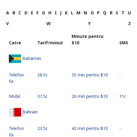
A
B
C
D
E
F
G
H
I
J
K
L
M
N
O
P
Q
R
S
T
U
V
W
Y
Z
Minute pentru
Catre
Tarif/minut
⁦$10⁩
SMS
Bahamas
Telefon
⁦28.5c⁩
35 min pentru ⁦$10⁩
-
fix
Mobil
⁦37.5c⁩
26 min pentru ⁦$10⁩
⁦11c⁩
Bahrain
Telefon
⁦23.5c⁩
42 min pentru ⁦$10⁩
-
fix