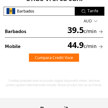
Tarife
AUD
39.5
c
/min
Barbados
Lipsa parola
44.9
c
/min
Mobile
Minim 8 litere
O majuscula si o litera mica
Un numar
Cumpara Credit Voce
Un simbol/litera speciala
Creditul preplatit este un produs digital disponibil online, destinat
pentru apeluri internationale virtuale. Niciun produs fizic nu va fi livrat.
Ramai conectat cu noi pentru a primi toate ofertele pe
email.