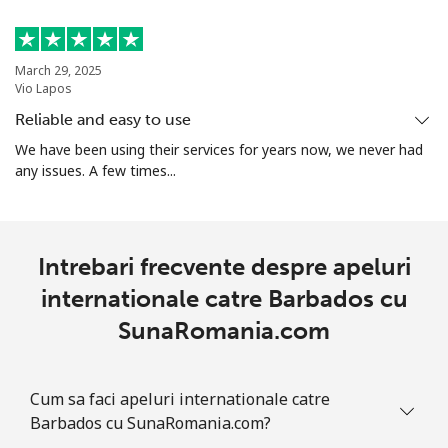
Telefon
⁦13.9c⁩
71 min pentru ⁦$10⁩
-
fix
March 29, 2025
Vio Lapos
Mobil
⁦12.9c⁩
77 min pentru ⁦$10⁩
-
Reliable and easy to use
Bolivia
We have been using their services for years now, we never had
any issues. A few times...
Telefon
⁦33.5c⁩
29 min pentru ⁦$10⁩
-
fix
Intrebari frecvente despre apeluri
Mobil
⁦37.5c⁩
26 min pentru ⁦$10⁩
-
internationale catre Barbados cu
Bosnia And Herzegovina
SunaRomania.com
Telefon
⁦32.9c⁩
30 min pentru ⁦$10⁩
-
Cum sa faci apeluri internationale catre
fix
Barbados cu SunaRomania.com?
Mobil
⁦72.5c⁩
13 min pentru ⁦$10⁩
⁦17c⁩