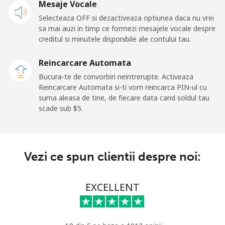
Mesaje Vocale
Selecteaza OFF si dezactiveaza optiunea daca nu vrei
Telefon
⁦77.5c⁩
12 min pentru ⁦$10⁩
-
sa mai auzi in timp ce formezi mesajele vocale despre
fix
creditul si minutele disponibile ale contului tau.
Mobil
⁦70.5c⁩
14 min pentru ⁦$10⁩
-
Reincarcare Automata
Bucura-te de convorbiri neintrerupte. Activeaza
Belgium
Reincarcare Automata si-ti vom reincarca PIN-ul cu
suma aleasa de tine, de fiecare data cand soldul tau
scade sub ⁦$5⁩.
Telefon
⁦3.9c⁩
256 min pentru ⁦$10⁩
-
fix
Mobil
⁦51.5c⁩
19 min pentru ⁦$10⁩
⁦17c⁩
Vezi ce spun clientii despre noi:
Belize
EXCELLENT
Telefon
⁦43.5c⁩
22 min pentru ⁦$10⁩
-
fix