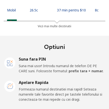
Mobil
⁦26.5c⁩
37 min pentru ⁦$10⁩
⁦8c⁩
Bangladesh
Vezi mai multe destinatii
Telefon
⁦4.5c⁩
222 min pentru ⁦$10⁩
-
fix
Optiuni
Mobil
⁦3.9c⁩
256 min pentru ⁦$10⁩
-
Suna fara PIN
Barbados
Suna mai usor! Introdu numarul de telefon DE PE
CARE suni. Foloseste formatul:
prefix tara + numar.
Telefon
⁦39.5c⁩
25 min pentru ⁦$10⁩
-
Apelare Rapida
fix
Formeaza numarul destinatiei mai rapid! Seteaza
numerele tale favorite direct pe tastele telefonului si
Mobil
⁦44.9c⁩
22 min pentru ⁦$10⁩
-
conecteaza-te mai repede cu cei dragi.
Belarus