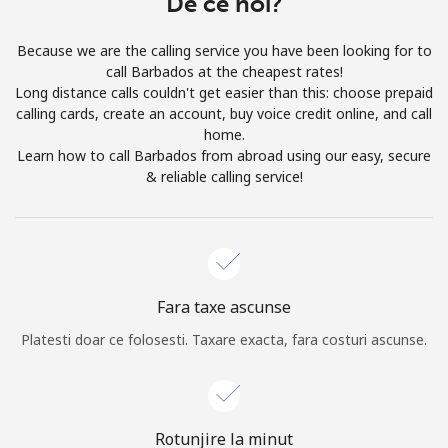
De ce noi?
Prin deschiderea unui cont pe acest site, sunt de acord cu
urmatorii
Termeni.
Because we are the calling service you have been looking for to
call Barbados at the cheapest rates!
Inregistreaza-te
Long distance calls couldn't get easier than this: choose prepaid
calling cards, create an account, buy voice credit online, and call
home.
Learn how to call Barbados from abroad using our easy, secure
& reliable calling service!
Buna!
Logheaza-te sau
CREEAZA CONT NOU →
Fara taxe ascunse
Platesti doar ce folosesti. Taxare exacta, fara costuri ascunse.
Recuperare parola →
Rotunjire la minut