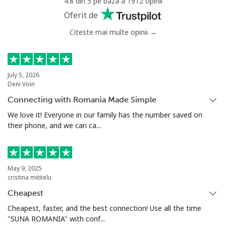
4.8 din 5 pe baza a 1912 opinii
Mobil
⁦43.9c⁩
22 min pentru ⁦$10⁩
⁦22c⁩
Oferit de
Citeste mai multe opinii →
Benin
Telefon
⁦75.9c⁩
13 min pentru ⁦$10⁩
-
fix
July 5, 2026
Deni Voin
Mobil
⁦77.5c⁩
12 min pentru ⁦$10⁩
-
Connecting with Romania Made Simple
We love it! Everyone in our family has the number saved on
Bermuda
their phone, and we can ca...
Telefon
⁦4.5c⁩
222 min pentru ⁦$10⁩
-
fix
May 9, 2025
cristina mititelu
Mobil
⁦4.5c⁩
222 min pentru ⁦$10⁩
⁦25c⁩
Cheapest
Cheapest, faster, and the best connection! Use all the time
Bhutan
"SUNA ROMANIA" with conf...