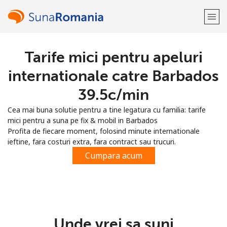
Tarife mici pentru apeluri
Bine-ai venit!
internationale catre Barbados
Ai deja cont?
Logheaza-te →
⁦39.5c⁩/min
Cea mai buna solutie pentru a tine legatura cu familia: tarife
Inregistreaza-te cu
mici pentru a suna pe fix & mobil in Barbados
Profita de fiecare moment, folosind minute internationale
ieftine, fara costuri extra, fara contract sau trucuri.
Cumpara acum
sau
Unde vrei sa suni