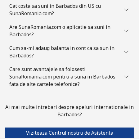
Cat costa sa suni in Barbados din US cu
SunaRomania.com?
Botswana
Are SunaRomania.com o aplicatie sa suni in
Telefon
⁦43.5c⁩
22 min pentru ⁦$10⁩
-
Barbados?
fix
Cum sa-mi adaug balanta in cont ca sa sun in
Mobil
⁦47.9c⁩
20 min pentru ⁦$10⁩
⁦11c⁩
Barbados?
Care sunt avantajele sa folosesti
Brazil
SunaRomania.com pentru a suna in Barbados
fata de alte cartele telefonice?
Telefon
⁦1.5c⁩
665 min pentru ⁦$10⁩
-
fix
Ai mai multe intrebari despre apeluri internationale in
Mobil
⁦2.6c⁩
384 min pentru ⁦$10⁩
⁦8c⁩
Barbados?
British Virgin Islands
Viziteaza Centrul nostru de Asistenta