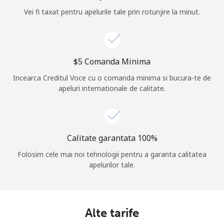
Vei fi taxat pentru apelurile tale prin rotunjire la minut.
Log in
sau
⁦$5⁩ Comanda Minima
Continua cu
Incearca Creditul Voce cu o comanda minima si bucura-te de
apeluri internationale de calitate.
Calitate garantata 100%
Folosim cele mai noi tehnologii pentru a garanta calitatea
apelurilor tale.
Alte tarife