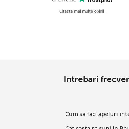
Mobil
⁦
Citeste mai multe opinii →
Bermuda
Telefon fix
⁦4
Mobil
⁦4
Bhutan
Intrebari frecve
Telefon fix
⁦
Mobil
⁦
Cum sa faci apeluri in
Bolivia
Cat costa sa suni in 