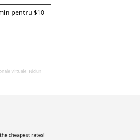
min pentru ⁦$10⁩
onale virtuale. Niciun
 the cheapest rates!