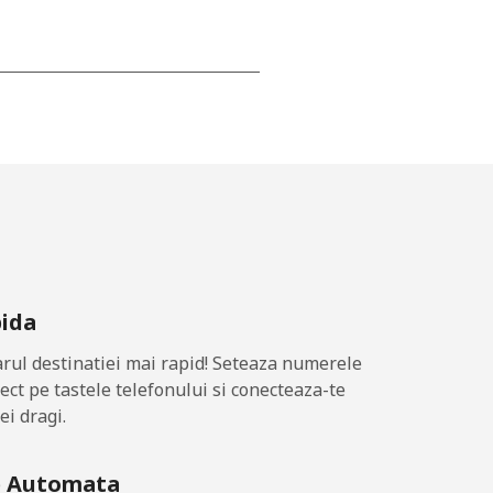
-
-
-
pida
-
ul destinatiei mai rapid! Seteaza numerele
rect pe tastele telefonului si conecteaza-te
ei dragi.
-
e Automata