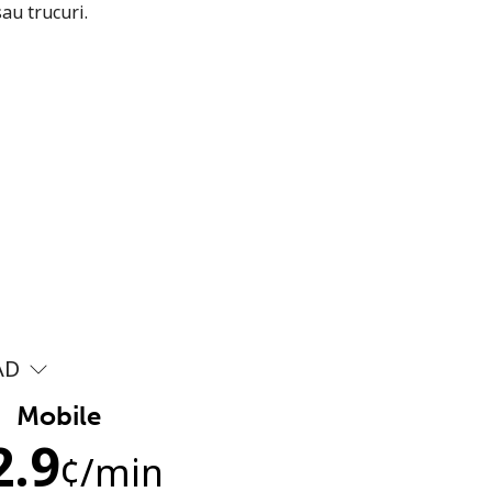
sau trucuri.
AD
Mobile
2.9
¢
/min