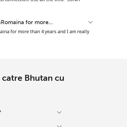
-
naRomaina for more…
ina for more than 4 years and I am really
-
⁦23¢⁩
e catre Bhutan cu
-
-
?