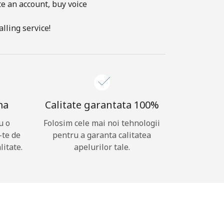
te an account, buy voice
lling service!
ma
Calitate garantata 100%
u o
Folosim cele mai noi tehnologii
-te de
pentru a garanta calitatea
litate.
apelurilor tale.