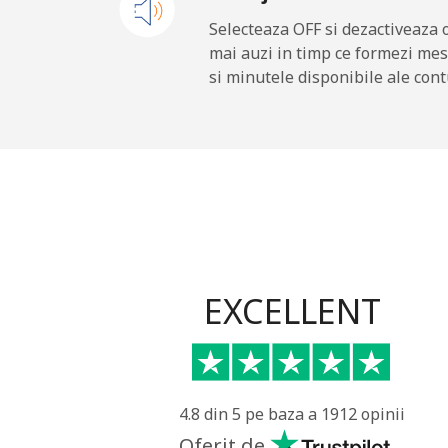
Mobil
⁦
Selecteaza OFF si dezactiveaza 
mai auzi in timp ce formezi mes
Belgium
si minutele disponibile ale cont
Telefon fix
⁦3
Mobil
⁦
Belize
Telefon fix
⁦
EXCELLENT
Mobil
⁦
Benin
4.8 din 5 pe baza a 1912 opinii
Telefon fix
⁦
Oferit de