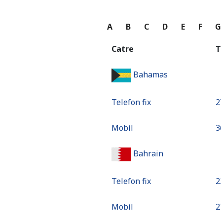
A
B
C
D
E
F
Catre
T
Bahamas
Telefon fix
⁦
Mobil
⁦
Bahrain
Telefon fix
⁦
Mobil
⁦