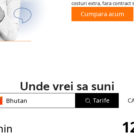
costuri extra, fara contract 
sau
Cumpara acum
Unde vrei sa suni
Tarife
C
Lipsa parola
1
Minim 8 litere
min
O majuscula si o litera mica