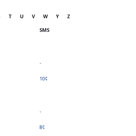
S
T
U
V
W
Y
Z
SMS
-
⁦10¢⁩
-
⁦8¢⁩