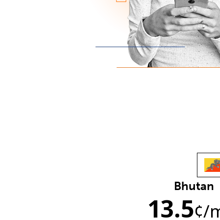
Bhutan
13.5
¢
/