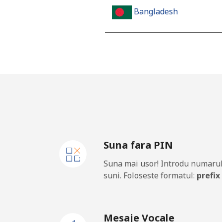
Bangladesh
Telefon fix
⁦4
Mobil
⁦3
Barbados
Telefon fix
⁦
Suna fara PIN
Mobil
⁦
Suna mai usor! Introdu numarul
Belarus
suni. Foloseste formatul:
prefix
Telefon fix
⁦
Mesaje Vocale