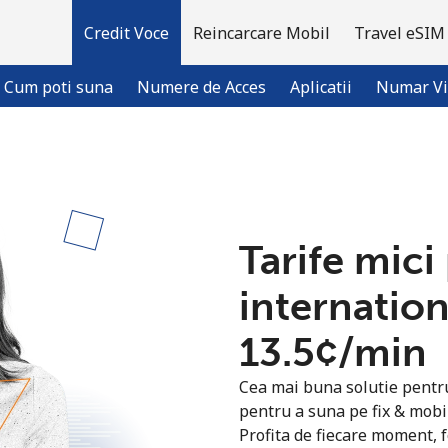
Credit Voce
Reincarcare Mobil
Travel eSIM
Cum poti suna
Numere de Acces
Aplicatii
Numar Vi
Bine-ai venit!
Tarife mici
Ai deja cont?
Logheaza-te →
internatio
Inregistreaza-te cu
⁦13.5¢⁩/min
Cea mai buna solutie pentru 
pentru a suna pe fix & mobi
Profita de fiecare moment, f