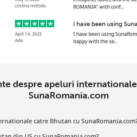
cristina mititelu
ROMANIA" with conf...
75.9¢⁩
13 min pentru ⁦$10⁩
I have been using Su
I have been using SunaRoma
April 14, 2025
Ada
happy with the se...
.5¢⁩
222 min pentru ⁦$10⁩
.5¢⁩
222 min pentru ⁦$10⁩
nte despre apeluri international
13.5¢⁩
74 min pentru ⁦$10⁩
SunaRomania.com
12.9¢⁩
77 min pentru ⁦$10⁩
ternationale catre Bhutan cu SunaRomania.com
Bhutan din US cu SunaRomania.com?