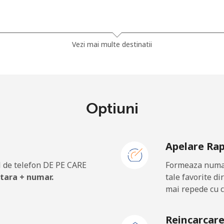
.5¢⁩
222 min pentru ⁦$10⁩
Vezi mai multe destinatii
.9¢⁩
256 min pentru ⁦$10⁩
Optiuni
38.5¢⁩
25 min pentru ⁦$10⁩
Apelare Ra
44.5¢⁩
22 min pentru ⁦$10⁩
 de telefon DE PE CARE
Formeaza numar
 tara + numar.
tale favorite di
mai repede cu c
75.9¢⁩
13 min pentru ⁦$10⁩
Reincarcar