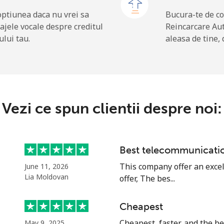
68.9¢⁩
14 min pentru ⁦$10⁩
optiunea daca nu vrei sa
Bucura-te de co
ajele vocale despre creditul
Reincarcare Au
ului tau.
aleasa de tine, 
.9¢⁩
256 min pentru ⁦$10⁩
50.5¢⁩
19 min pentru ⁦$10⁩
Vezi ce spun clientii despre noi:
42.5¢⁩
23 min pentru ⁦$10⁩
Best telecommunicat
43.5¢⁩
22 min pentru ⁦$10⁩
This company offer an excel
June 11, 2026
Lia Moldovan
offer, The bes...
Cheapest
74.5¢⁩
13 min pentru ⁦$10⁩
Cheapest, faster, and the b
May 9, 2025