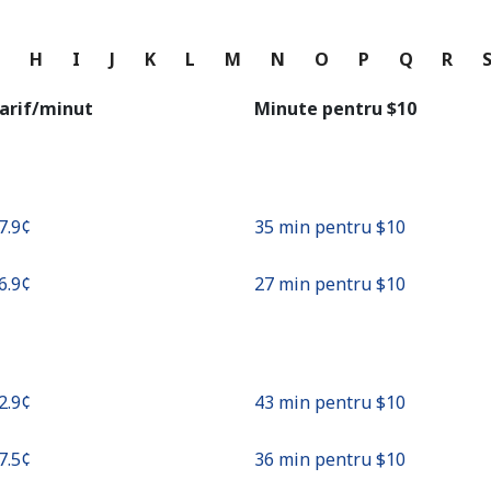
sau
Continua cu
G
H
I
J
K
L
M
N
O
P
Q
R
arif/minut
Minute pentru ⁦$10⁩
27.9¢⁩
35 min pentru ⁦$10⁩
36.9¢⁩
27 min pentru ⁦$10⁩
22.9¢⁩
43 min pentru ⁦$10⁩
27.5¢⁩
36 min pentru ⁦$10⁩