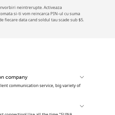
-
nvorbiri neintrerupte. Activeaza
tomata si-ti vom reincarca PIN-ul cu suma
de fiecare data cand soldul tau scade sub ⁦$5⁩.
-
⁦15¢⁩
-
ion company
⁦20¢⁩
lent communication service, big variety of
-
est connection! Use all the time "SUNA