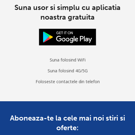
Suna usor si simplu cu aplicatia
Burkina Faso
noastra gratuita
Telefon
⁦80.9c⁩
12 min pentru ⁦$10⁩
-
fix
Mobil
⁦66.5c⁩
15 min pentru ⁦$10⁩
⁦41c⁩
Suna folosind WiFi
Burundi
Suna folosind 4G/5G
Telefon
⁦102.9c⁩
9 min pentru ⁦$10⁩
-
Foloseste contactele din telefon
fix
Mobil
⁦94.5c⁩
10 min pentru ⁦$10⁩
-
Aboneaza-te la cele mai noi stiri si
oferte: