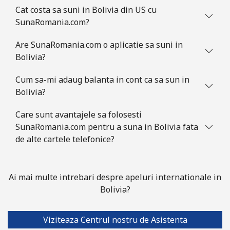
Cat costa sa suni in Bolivia din US cu
SunaRomania.com?
Botswana
Are SunaRomania.com o aplicatie sa suni in
Telefon
⁦43.5c⁩
22 min pentru ⁦$10⁩
-
Bolivia?
fix
Cum sa-mi adaug balanta in cont ca sa sun in
Mobil
⁦47.9c⁩
20 min pentru ⁦$10⁩
⁦11c⁩
Bolivia?
Care sunt avantajele sa folosesti
Brazil
SunaRomania.com pentru a suna in Bolivia fata
de alte cartele telefonice?
Telefon
⁦1.5c⁩
665 min pentru ⁦$10⁩
-
fix
Ai mai multe intrebari despre apeluri internationale in
Mobil
⁦2.6c⁩
384 min pentru ⁦$10⁩
⁦8c⁩
Bolivia?
British Virgin Islands
Viziteaza Centrul nostru de Asistenta