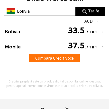
Tarife
AUD
33.5
c
/min
Bolivia
Lipsa parola
37.5
c
/min
Mobile
Minim 8 litere
O majuscula si o litera mica
Un numar
Cumpara Credit Voce
Un simbol/litera speciala
Creditul preplatit este un produs digital disponibil online, destinat
pentru apeluri internationale virtuale. Niciun produs fizic nu va fi livrat.
Ramai conectat cu noi pentru a primi toate ofertele pe
email.