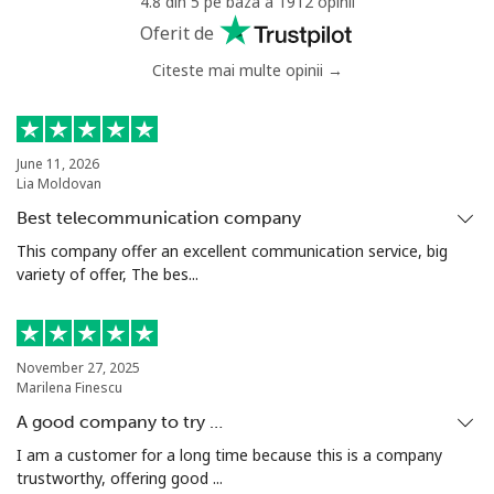
4.8 din 5 pe baza a 1912 opinii
Mobil
⁦43.9c⁩
22 min pentru ⁦$10⁩
⁦22c⁩
Oferit de
Citeste mai multe opinii →
Benin
Telefon
⁦75.9c⁩
13 min pentru ⁦$10⁩
-
fix
June 11, 2026
Lia Moldovan
Mobil
⁦77.5c⁩
12 min pentru ⁦$10⁩
-
Best telecommunication company
This company offer an excellent communication service, big
Bermuda
variety of offer, The bes...
Telefon
⁦4.5c⁩
222 min pentru ⁦$10⁩
-
fix
November 27, 2025
Marilena Finescu
Mobil
⁦4.5c⁩
222 min pentru ⁦$10⁩
⁦25c⁩
A good company to try …
I am a customer for a long time because this is a company
Bhutan
trustworthy, offering good ...