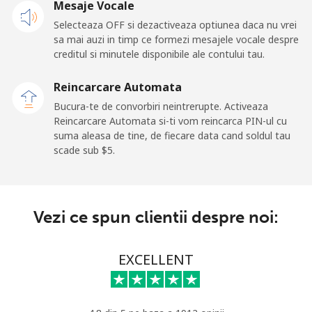
Mesaje Vocale
Selecteaza OFF si dezactiveaza optiunea daca nu vrei
Telefon
⁦77.5c⁩
12 min pentru ⁦$10⁩
-
sa mai auzi in timp ce formezi mesajele vocale despre
fix
creditul si minutele disponibile ale contului tau.
Mobil
⁦70.5c⁩
14 min pentru ⁦$10⁩
-
Reincarcare Automata
Bucura-te de convorbiri neintrerupte. Activeaza
Belgium
Reincarcare Automata si-ti vom reincarca PIN-ul cu
suma aleasa de tine, de fiecare data cand soldul tau
scade sub ⁦$5⁩.
Telefon
⁦3.9c⁩
256 min pentru ⁦$10⁩
-
fix
Mobil
⁦51.5c⁩
19 min pentru ⁦$10⁩
⁦17c⁩
Vezi ce spun clientii despre noi:
Belize
EXCELLENT
Telefon
⁦43.5c⁩
22 min pentru ⁦$10⁩
-
fix