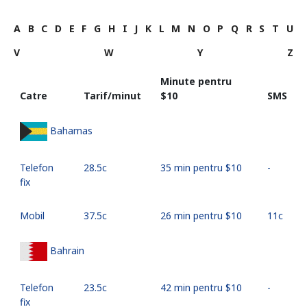
A
B
C
D
E
F
G
H
I
J
K
L
M
N
O
P
Q
R
S
T
U
V
W
Y
Z
Minute pentru
Catre
Tarif/minut
⁦$10⁩
SMS
Bahamas
Telefon
⁦28.5c⁩
35 min pentru ⁦$10⁩
-
fix
Mobil
⁦37.5c⁩
26 min pentru ⁦$10⁩
⁦11c⁩
Bahrain
Telefon
⁦23.5c⁩
42 min pentru ⁦$10⁩
-
fix