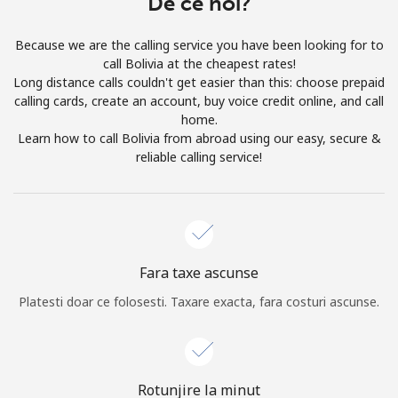
De ce noi?
Prin deschiderea unui cont pe acest site, sunt de acord cu
urmatorii
Termeni.
Because we are the calling service you have been looking for to
call Bolivia at the cheapest rates!
Inregistreaza-te
Long distance calls couldn't get easier than this: choose prepaid
calling cards, create an account, buy voice credit online, and call
home.
Learn how to call Bolivia from abroad using our easy, secure &
reliable calling service!
Buna!
Logheaza-te sau
CREEAZA CONT NOU →
Fara taxe ascunse
Platesti doar ce folosesti. Taxare exacta, fara costuri ascunse.
Recuperare parola →
Rotunjire la minut