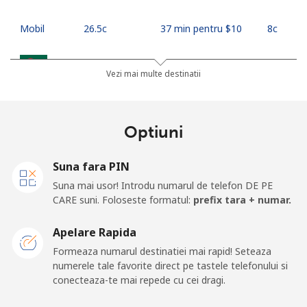
Mobil
⁦26.5c⁩
37 min pentru ⁦$10⁩
⁦8c⁩
Bangladesh
Vezi mai multe destinatii
Telefon
⁦4.5c⁩
222 min pentru ⁦$10⁩
-
fix
Optiuni
Mobil
⁦3.9c⁩
256 min pentru ⁦$10⁩
-
Suna fara PIN
Barbados
Suna mai usor! Introdu numarul de telefon DE PE
CARE suni. Foloseste formatul:
prefix tara + numar.
Telefon
⁦39.5c⁩
25 min pentru ⁦$10⁩
-
Apelare Rapida
fix
Formeaza numarul destinatiei mai rapid! Seteaza
numerele tale favorite direct pe tastele telefonului si
Mobil
⁦44.9c⁩
22 min pentru ⁦$10⁩
-
conecteaza-te mai repede cu cei dragi.
Belarus