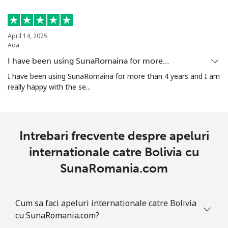
Telefon
⁦13.9c⁩
71 min pentru ⁦$10⁩
-
fix
April 14, 2025
Ada
Mobil
⁦12.9c⁩
77 min pentru ⁦$10⁩
-
I have been using SunaRomaina for more…
Bolivia
I have been using SunaRomaina for more than 4 years and I am
really happy with the se...
Telefon
⁦33.5c⁩
29 min pentru ⁦$10⁩
-
fix
Intrebari frecvente despre apeluri
Mobil
⁦37.5c⁩
26 min pentru ⁦$10⁩
-
internationale catre Bolivia cu
Bosnia And Herzegovina
SunaRomania.com
Telefon
⁦32.9c⁩
30 min pentru ⁦$10⁩
-
Cum sa faci apeluri internationale catre Bolivia
fix
cu SunaRomania.com?
Mobil
⁦72.5c⁩
13 min pentru ⁦$10⁩
⁦17c⁩