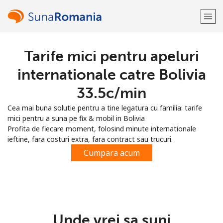
Tarife mici pentru apeluri
Bine-ai venit!
internationale catre Bolivia
Ai deja cont?
Logheaza-te →
⁦33.5c⁩/min
Cea mai buna solutie pentru a tine legatura cu familia: tarife
Inregistreaza-te cu
mici pentru a suna pe fix & mobil in Bolivia
Profita de fiecare moment, folosind minute internationale
ieftine, fara costuri extra, fara contract sau trucuri.
Cumpara acum
sau
Unde vrei sa suni