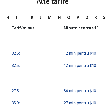
Alte tarife
sau
Continua cu
G
H
I
J
K
L
M
N
O
P
Q
R
Tarif/minut
Minute pentru ⁦$10⁩
⁦82.5c⁩
12 min pentru ⁦$10⁩
⁦82.5c⁩
12 min pentru ⁦$10⁩
⁦27.5c⁩
36 min pentru ⁦$10⁩
⁦35.9c⁩
27 min pentru ⁦$10⁩