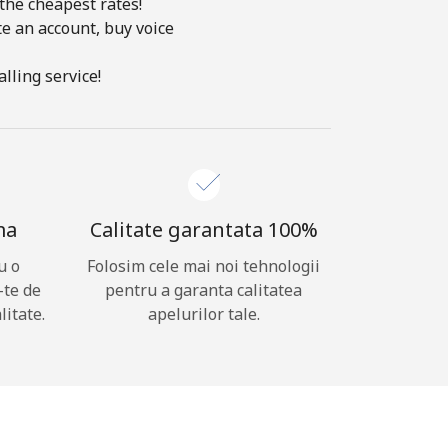
 the cheapest rates!
te an account, buy voice
lling service!
ma
Calitate garantata 100%
u o
Folosim cele mai noi tehnologii
-te de
pentru a garanta calitatea
litate.
apelurilor tale.