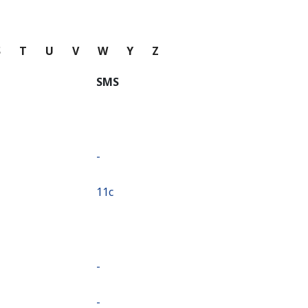
S
T
U
V
W
Y
Z
SMS
-
⁦11c⁩
-
-