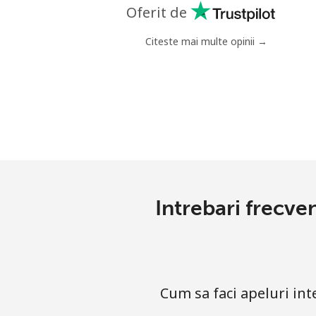
Oferit de
Telefon fix
Citeste mai multe opinii →
Mobil
Ethiopia
Telefon fix
Mobil
Intrebari frecve
Cum sa faci apeluri in