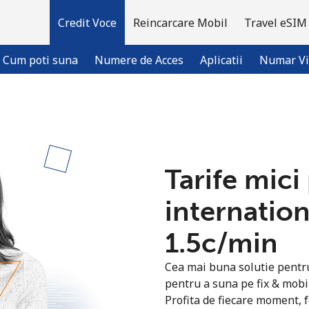
Credit Voce
Reincarcare Mobil
Travel eSIM
Cum poti suna
Numere de Acces
Aplicatii
Numar Vi
Bine-ai venit!
Tarife mici
Ai deja cont?
Logheaza-te →
internation
Inregistreaza-te cu
⁦1.5c⁩/min
Cea mai buna solutie pentru 
pentru a suna pe fix & mobi
Profita de fiecare moment, f