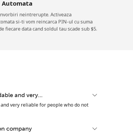
e Automata
nvorbiri neintrerupte. Activeaza
tomata si-ti vom reincarca PIN-ul cu suma
-
de fiecare data cand soldul tau scade sub ⁦$5⁩.
-
⁦13c⁩
dable and very…
-
and very reliable for people who do not
⁦13c⁩
ion company