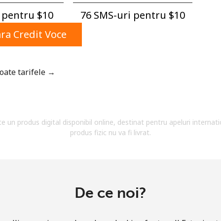
Un numar
pentru ⁦$10⁩
76 SMS-uri pentru ⁦$10⁩
Un simbol/litera speciala
a Credit Voce
toate tarifele →
Ramai conectat cu noi pentru a primi toate ofertele
pe email.
te un produs digital disponibil online, destinat pentru apeluri internati
Prin deschiderea unui cont pe acest site, sunt de
produs fizic nu va fi livrat.
acord cu urmatorii
Termeni.
Inregistreaza-te
De ce noi?