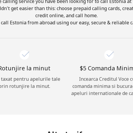
calling service you have been looking for to call Estonia at
ldn't get easier than this: choose prepaid calling cards, crea
credit online, and call home.
Buna!
call Estonia from abroad using our easy, secure & reliable ca
Logheaza-te sau
CREEAZA CONT NOU →
Rotunjire la minut
⁦$5⁩ Comanda Mini
i taxat pentru apelurile tale
Incearca Creditul Voce c
prin rotunjire la minut.
comanda minima si bucura
apeluri internationale de ca
Recuperare parola →
Log in