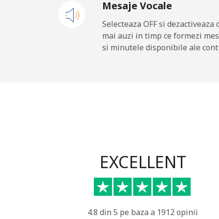
Mesaje Vocale
Equatorial Guinea
Selecteaza OFF si dezactiveaza 
mai auzi in timp ce formezi mes
All country
si minutele disponibile ale cont
Eritrea
Telefon fix
Mobil
Estonia
EXCELLENT
Telefon fix
Mobil
4.8 din 5 pe baza a 1912 opinii
Eswatini