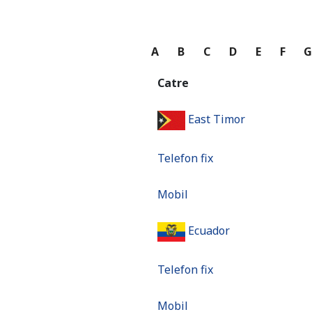
A
B
C
D
E
F
Catre
East Timor
Telefon fix
Mobil
Ecuador
Telefon fix
Mobil