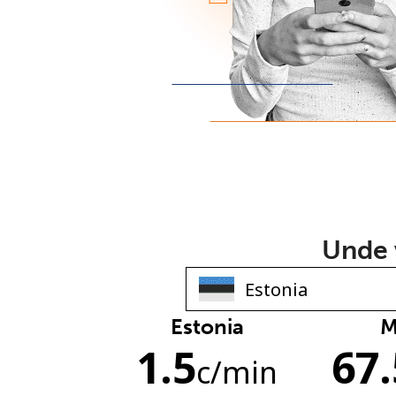
Unde v
Estonia
M
1.5
67.
c
/min