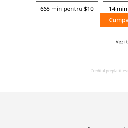
665 min pentru ⁦$10⁩
14 min 
Cumpar
Vezi 
Creditul preplatit es