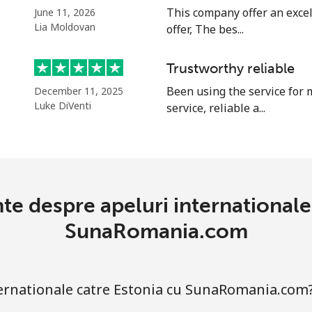
This company offer an excel
June 11, 2026
Lia Moldovan
offer, The bes...
⁦33.9c⁩
29 min pentru ⁦$10⁩
Trustworthy reliable
⁦28.5c⁩
35 min pentru ⁦$10⁩
Been using the service for 
December 11, 2025
Luke DiVenti
service, reliable a...
⁦43.9c⁩
22 min pentru ⁦$10⁩
⁦41.9c⁩
23 min pentru ⁦$10⁩
nte despre apeluri internationale
SunaRomania.com
ternationale catre Estonia cu SunaRomania.com