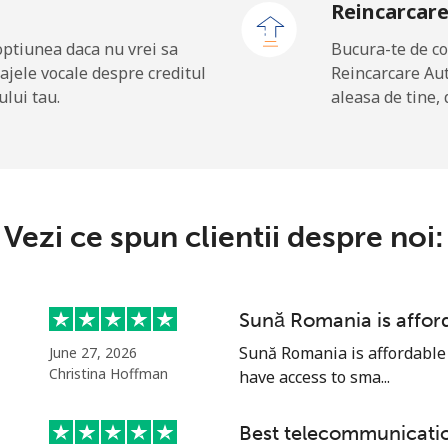
Reincarcar
optiunea daca nu vrei sa
Bucura-te de co
ajele vocale despre creditul
Reincarcare Au
⁦107.9c⁩
9 min pentru ⁦$10⁩
ului tau.
aleasa de tine, 
⁦45.9c⁩
21 min pentru ⁦$10⁩
Vezi ce spun clientii despre noi:
⁦45.5c⁩
21 min pentru ⁦$10⁩
Sună Romania is affor
⁦1.5c⁩
665 min pentru ⁦$10⁩
Sună Romania is affordable 
June 27, 2026
Christina Hoffman
have access to sma...
⁦67.5c⁩
14 min pentru ⁦$10⁩
Best telecommunicat