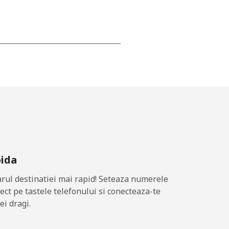
-
-
-
pida
-
ul destinatiei mai rapid! Seteaza numerele
-
rect pe tastele telefonului si conecteaza-te
ei dragi.
⁦17c⁩