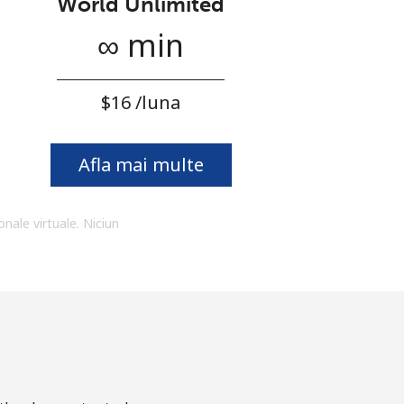
World Unlimited
∞ min
⁦$16⁩ /luna
Afla mai multe
onale virtuale. Niciun