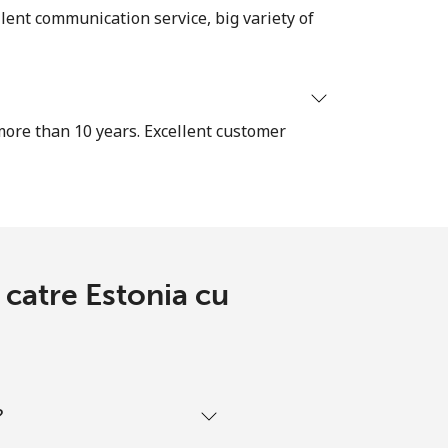
lent communication service, big variety of
-
⁦60c⁩
more than 10 years. Excellent customer
-
-
 catre Estonia cu
?