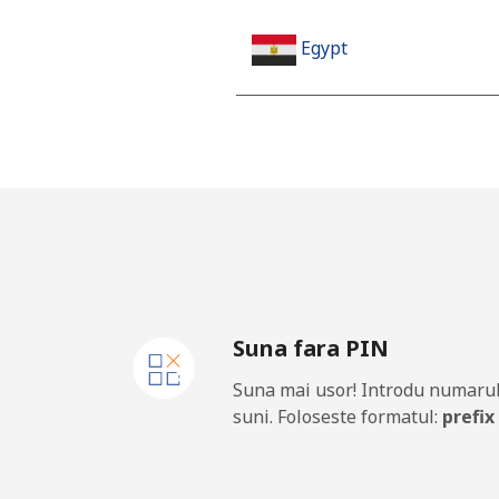
Egypt
Telefon fix
Mobil
Mobile - Etisalat
El Salvador
Suna fara PIN
Telefon fix
Suna mai usor! Introdu numarul
Claro Landlines
suni. Foloseste formatul:
prefix
Mobil