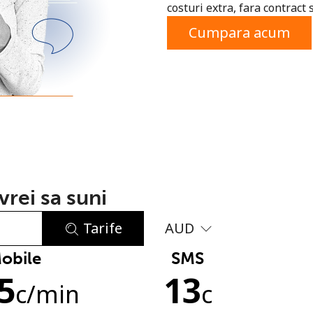
costuri extra, fara contract 
sau
Cumpara acum
rei sa suni
Tarife
AUD
obile
SMS
Lipsa parola
5
13
Minim 8 litere
c
/min
c
O majuscula si o litera mica