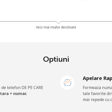
⁦18.9c⁩
52 min pentru ⁦$10⁩
Vezi mai multe destinatii
⁦26.9c⁩
37 min pentru ⁦$10⁩
⁦21.9c⁩
45 min pentru ⁦$10⁩
Optiuni
Apelare Ra
⁦31.9c⁩
31 min pentru ⁦$10⁩
 de telefon DE PE CARE
Formeaza numar
⁦16.9c⁩
59 min pentru ⁦$10⁩
 tara + numar.
tale favorite di
mai repede cu c
⁦24.9c⁩
40 min pentru ⁦$10⁩