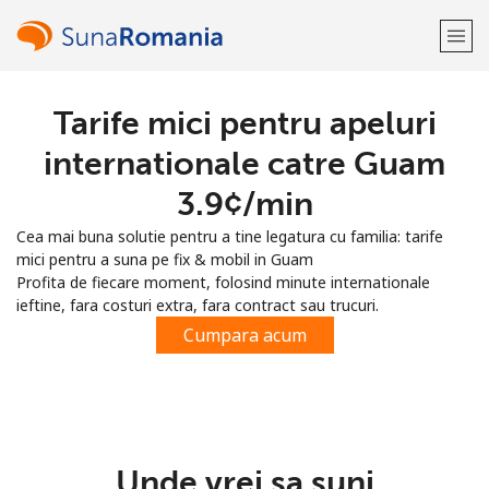
Tarife mici pentru apeluri
Bine-ai venit!
internationale catre Guam
Ai deja cont?
Logheaza-te →
⁦3.9¢⁩/min
Cea mai buna solutie pentru a tine legatura cu familia: tarife
Inregistreaza-te cu
mici pentru a suna pe fix & mobil in Guam
Profita de fiecare moment, folosind minute internationale
ieftine, fara costuri extra, fara contract sau trucuri.
Cumpara acum
sau
Unde vrei sa suni