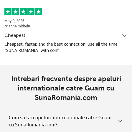
Telefon fix
⁦15.5¢⁩
64 min pentru
-
⁦€10⁩
May 9, 2025
cristina mititelu
Mobil
⁦28.5¢⁩
35 min pentru
⁦8¢⁩
⁦€10⁩
Cheapest
Cheapest, faster, and the best connection! Use all the time
Guadeloupe
"SUNA ROMANIA" with conf...
Telefon fix
⁦16.5¢⁩
60 min pentru
-
⁦€10⁩
Intrebari frecvente despre apeluri
Mobil
⁦26.5¢⁩
37 min pentru
-
internationale catre Guam cu
⁦€10⁩
SunaRomania.com
Guam
Cum sa faci apeluri internationale catre Guam
All country
⁦3.9¢⁩
256 min pentru
⁦7¢⁩
cu SunaRomania.com?
⁦€10⁩