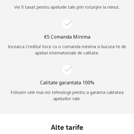
Vei fi taxat pentru apelurile tale prin rotunjire la minut.
Log in
sau
⁦€5⁩ Comanda Minima
Continua cu
Incearca Creditul Voce cu o comanda minima si bucura-te de
apeluri internationale de calitate.
Calitate garantata 100%
Folosim cele mai noi tehnologii pentru a garanta calitatea
apelurilor tale.
Alte tarife