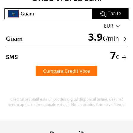
Tarife
EUR
3.9
¢
/min
Guam
Lipsa parola
7
¢
SMS
Minim 8 litere
O majuscula si o litera mica
Un numar
Cumpara Credit Voce
Un simbol/litera speciala
Creditul preplatit este un produs digital disponibil online, destinat
pentru apeluri internationale virtuale. Niciun produs fizic nu va fi livrat.
Ramai conectat cu noi pentru a primi toate ofertele pe
email.