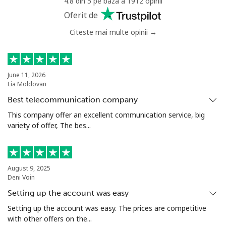
4.8 din 5 pe baza a 1912 opinii
Greece
Oferit de
Citeste mai multe opinii →
Telefon fix
⁦1.1¢⁩
909 min pentru
-
⁦€10⁩
Mobil
⁦1.5¢⁩
665 min pentru
⁦7¢⁩
June 11, 2026
Lia Moldovan
⁦€10⁩
Best telecommunication company
Greenland
This company offer an excellent communication service, big
variety of offer, The bes...
Telefon fix
⁦9.5¢⁩
105 min pentru
-
⁦€10⁩
August 9, 2025
Mobil
⁦10.5¢⁩
95 min pentru
⁦5¢⁩
Deni Voin
⁦€10⁩
Setting up the account was easy
Setting up the account was easy. The prices are competitive
Grenada
with other offers on the...