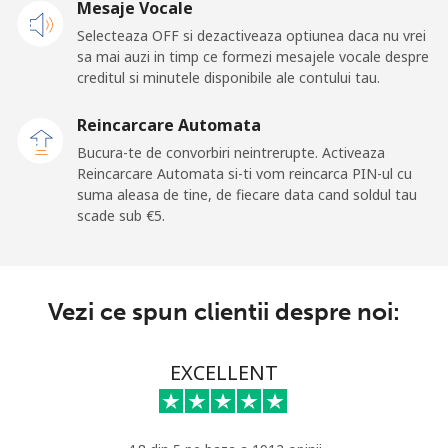
Mobil
Mesaje Vocale
⁦1.4¢⁩
714 min pentru
⁦10¢⁩
⁦€10⁩
Selecteaza OFF si dezactiveaza optiunea daca nu vrei
sa mai auzi in timp ce formezi mesajele vocale despre
creditul si minutele disponibile ale contului tau.
Ghana
Reincarcare Automata
Telefon fix
⁦32.5¢⁩
30 min pentru
-
Bucura-te de convorbiri neintrerupte. Activeaza
⁦€10⁩
Reincarcare Automata si-ti vom reincarca PIN-ul cu
suma aleasa de tine, de fiecare data cand soldul tau
Mobil
⁦25.9¢⁩
38 min pentru
-
scade sub ⁦€5⁩.
⁦€10⁩
Gibraltar
Vezi ce spun clientii despre noi:
Telefon fix
⁦8.9¢⁩
112 min pentru
-
⁦€10⁩
EXCELLENT
Mobil
⁦19.5¢⁩
51 min pentru
-
⁦€10⁩