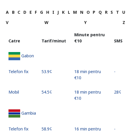
A
B
C
D
E
F
G
H
I
J
K
L
M
N
O
P
Q
R
S
T
U
V
W
Y
Z
Minute pentru
Catre
Tarif/minut
⁦€10⁩
SMS
Gabon
Telefon fix
⁦53.9¢⁩
18 min pentru
-
⁦€10⁩
Mobil
⁦54.5¢⁩
18 min pentru
⁦28¢⁩
⁦€10⁩
Gambia
Telefon fix
⁦58.9¢⁩
16 min pentru
-