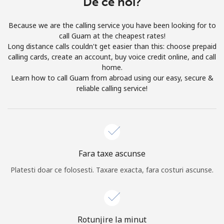
De ce noi?
Prin deschiderea unui cont pe acest site, sunt de acord cu
urmatorii
Termeni.
Because we are the calling service you have been looking for to
call Guam at the cheapest rates!
Inregistreaza-te
Long distance calls couldn't get easier than this: choose prepaid
calling cards, create an account, buy voice credit online, and call
home.
Learn how to call Guam from abroad using our easy, secure &
reliable calling service!
Buna!
Logheaza-te sau
CREEAZA CONT NOU →
Fara taxe ascunse
Platesti doar ce folosesti. Taxare exacta, fara costuri ascunse.
Recuperare parola →
Rotunjire la minut