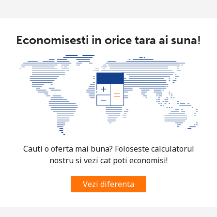
Telefon fix
⁦69.5¢⁩
14 min pentru
-
⁦€10⁩
Economisesti in orice tara ai suna!
Mobil
⁦73.5¢⁩
13 min pentru
-
⁦€10⁩
Guyana
Telefon fix
⁦26.9¢⁩
37 min pentru
-
⁦€10⁩
Mobil
⁦34.5¢⁩
28 min pentru
⁦5¢⁩
Cauti o oferta mai buna? Foloseste calculatorul
⁦€10⁩
nostru si vezi cat poti economisi!
Mobile -
⁦25.9¢⁩
38 min pentru
⁦5¢⁩
Vezi diferenta
Digicel
⁦€10⁩