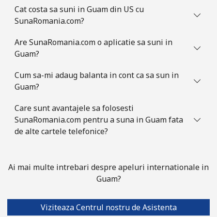
Cat costa sa suni in Guam din US cu
Guatemala
SunaRomania.com?
Are SunaRomania.com o aplicatie sa suni in
Telefon fix
⁦18.9¢⁩
52 min pentru
-
Guam?
⁦€10⁩
Cum sa-mi adaug balanta in cont ca sa sun in
Mobil
⁦18.9¢⁩
52 min pentru
⁦10¢⁩
Guam?
⁦€10⁩
Care sunt avantajele sa folosesti
Guinea
SunaRomania.com pentru a suna in Guam fata
de alte cartele telefonice?
Telefon fix
⁦58.9¢⁩
16 min pentru
-
⁦€10⁩
Ai mai multe intrebari despre apeluri internationale in
Mobil
⁦51.5¢⁩
19 min pentru
⁦28¢⁩
Guam?
⁦€10⁩
Viziteaza Centrul nostru de Asistenta
Guinea Bissau