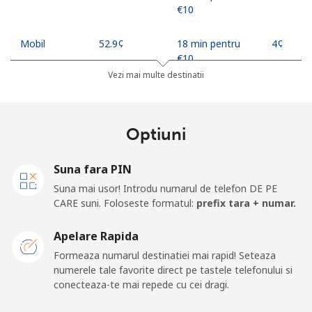
⁦€10⁩
Mobil
⁦52.9¢⁩
18 min pentru
⁦4¢⁩
⁦€10⁩
Vezi mai multe destinatii
Georgia
Optiuni
Telefon fix
⁦29.5¢⁩
33 min pentru
-
⁦€10⁩
Suna fara PIN
Mobil
⁦34.5¢⁩
28 min pentru
⁦14¢⁩
Suna mai usor! Introdu numarul de telefon DE PE
⁦€10⁩
CARE suni. Foloseste formatul:
prefix tara + numar.
Germany
Apelare Rapida
Formeaza numarul destinatiei mai rapid! Seteaza
Telefon fix
⁦1.1¢⁩
909 min pentru
-
numerele tale favorite direct pe tastele telefonului si
⁦€10⁩
conecteaza-te mai repede cu cei dragi.