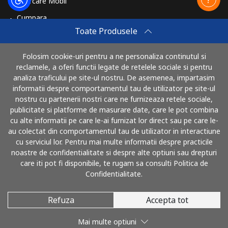
Reincarcare Mobil
Cumpara
Toate Produsele
Cum sa reincarci
Travel eSIM
Folosim cookie-uri pentru a ne personaliza continutul si
reclamele, a oferi functii legate de retelele sociale si pentru
Cumpara
analiza traficului pe site-ul nostru. De asemenea, impartasim
Cum functioneaza
informatii despre comportamentul tau de utilizator pe site-ul
nostru cu partenerii nostri care ne furnizeaza retele sociale,
publicitate si platforme de masurare date, care le pot combina
cu alte informatii pe care le-ai furnizat lor direct sau pe care le-
Poti plati cu
au colectat din comportamentul tau de utilizator in interactiune
cu serviciul lor. Pentru mai multe informatii despre practicile
noastre de confidentialitate si despre alte optiuni sau drepturi
care iti pot fi disponibile, te rugam sa consulti Politica de
Confidentialitate.
Refuza
Accepta tot
© 2026 SunaRomania
Mai multe optiuni