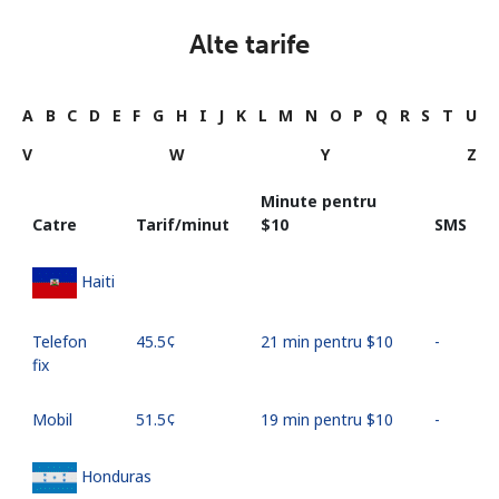
Alte tarife
A
B
C
D
E
F
G
H
I
J
K
L
M
N
O
P
Q
R
S
T
U
V
W
Y
Z
Minute pentru
Catre
Tarif/minut
⁦$10⁩
SMS
Haiti
Telefon
⁦45.5¢⁩
21 min pentru ⁦$10⁩
-
fix
Mobil
⁦51.5¢⁩
19 min pentru ⁦$10⁩
-
Honduras