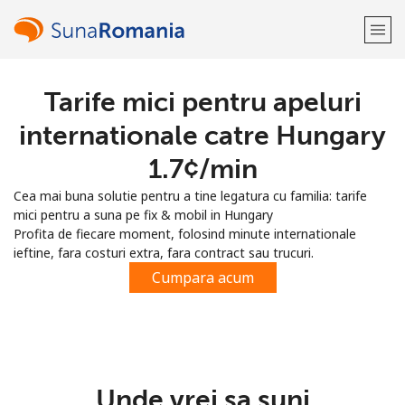
Tarife mici pentru apeluri
Bine-ai venit!
internationale catre Hungary
Ai deja cont?
Logheaza-te →
⁦1.7¢⁩/min
Cea mai buna solutie pentru a tine legatura cu familia: tarife
Inregistreaza-te cu
mici pentru a suna pe fix & mobil in Hungary
Profita de fiecare moment, folosind minute internationale
ieftine, fara costuri extra, fara contract sau trucuri.
Cumpara acum
sau
Unde vrei sa suni