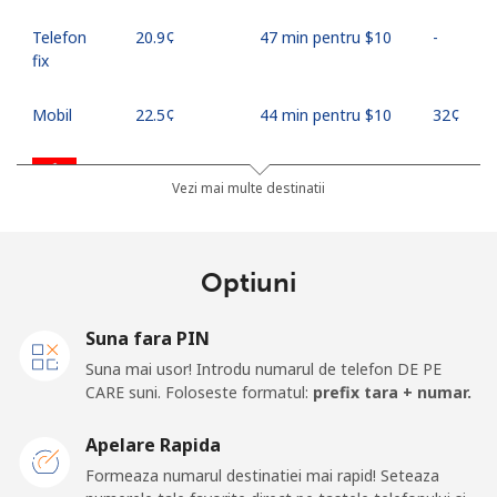
Telefon
⁦20.9¢⁩
47 min pentru ⁦$10⁩
-
fix
Mobil
⁦22.5¢⁩
44 min pentru ⁦$10⁩
⁦32¢⁩
Hong Kong
Vezi mai multe destinatii
Telefon
⁦3.9¢⁩
256 min pentru ⁦$10⁩
-
fix
Optiuni
Mobil
⁦5.9¢⁩
169 min pentru ⁦$10⁩
⁦8¢⁩
Suna fara PIN
Hungary
Suna mai usor! Introdu numarul de telefon DE PE
CARE suni. Foloseste formatul:
prefix tara + numar.
Telefon
⁦1.7¢⁩
588 min pentru ⁦$10⁩
-
Apelare Rapida
fix
Formeaza numarul destinatiei mai rapid! Seteaza