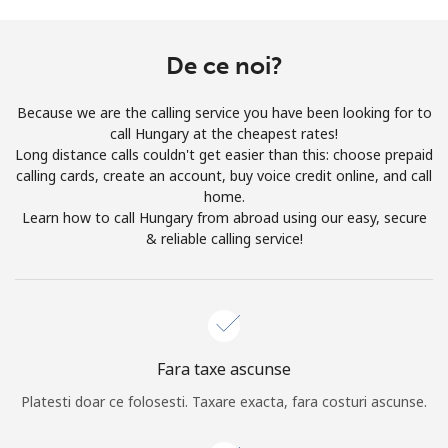
Prin deschiderea unui cont pe acest site, sunt de acord cu
urmatorii
Termeni.
De ce noi?
Inregistreaza-te
Because we are the calling service you have been looking for to
call Hungary at the cheapest rates!
Long distance calls couldn't get easier than this: choose prepaid
calling cards, create an account, buy voice credit online, and call
home.
Buna!
Learn how to call Hungary from abroad using our easy, secure
& reliable calling service!
Logheaza-te sau
CREEAZA CONT NOU →
Fara taxe ascunse
Platesti doar ce folosesti. Taxare exacta, fara costuri ascunse.
Recuperare parola →