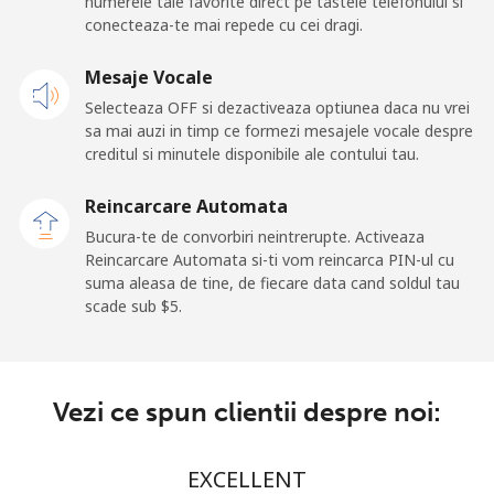
numerele tale favorite direct pe tastele telefonului si
Mobil
⁦2¢⁩
500 min pentru ⁦$10⁩
⁦8¢⁩
conecteaza-te mai repede cu cei dragi.
Mesaje Vocale
Selecteaza OFF si dezactiveaza optiunea daca nu vrei
sa mai auzi in timp ce formezi mesajele vocale despre
creditul si minutele disponibile ale contului tau.
Reincarcare Automata
Bucura-te de convorbiri neintrerupte. Activeaza
Reincarcare Automata si-ti vom reincarca PIN-ul cu
suma aleasa de tine, de fiecare data cand soldul tau
scade sub ⁦$5⁩.
Vezi ce spun clientii despre noi:
EXCELLENT