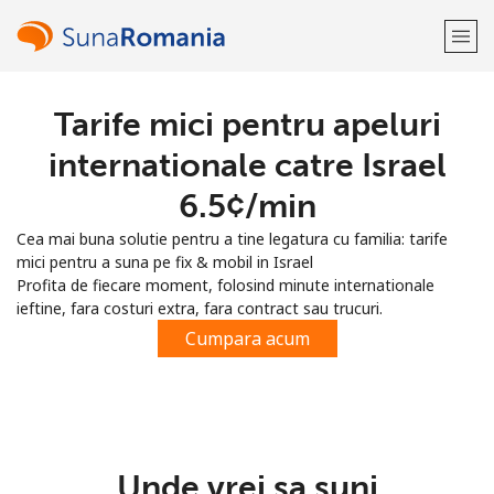
Tarife mici pentru apeluri
Bine-ai venit!
internationale catre Israel
Ai deja cont?
Logheaza-te →
⁦6.5¢⁩/min
Cea mai buna solutie pentru a tine legatura cu familia: tarife
Inregistreaza-te cu
mici pentru a suna pe fix & mobil in Israel
Profita de fiecare moment, folosind minute internationale
ieftine, fara costuri extra, fara contract sau trucuri.
Cumpara acum
sau
Unde vrei sa suni