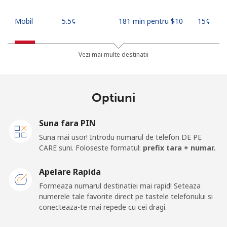
Mobil
⁦5.5¢⁩
181 min pentru ⁦$10⁩
⁦15¢⁩
Indonesia
Vezi mai multe destinatii
Telefon
⁦10.9¢⁩
91 min pentru ⁦$10⁩
-
fix
Optiuni
Jakarta
⁦7.5¢⁩
133 min pentru ⁦$10⁩
-
Suna fara PIN
Mobil
⁦9.9¢⁩
101 min pentru ⁦$10⁩
-
Suna mai usor! Introdu numarul de telefon DE PE
CARE suni. Foloseste formatul:
prefix tara + numar.
Iran
Apelare Rapida
Formeaza numarul destinatiei mai rapid! Seteaza
Telefon
⁦35.5¢⁩
28 min pentru ⁦$10⁩
-
numerele tale favorite direct pe tastele telefonului si
fix
conecteaza-te mai repede cu cei dragi.
Mobil
⁦50.5¢⁩
19 min pentru ⁦$10⁩
-