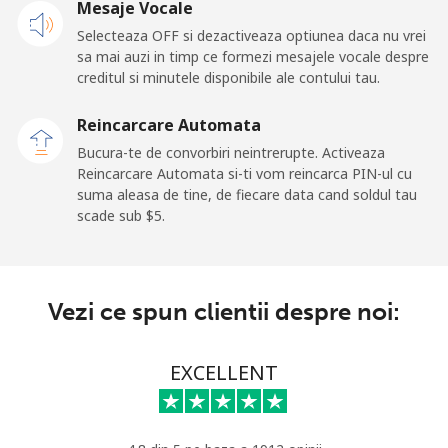
Mesaje Vocale
Selecteaza OFF si dezactiveaza optiunea daca nu vrei
Iraq
sa mai auzi in timp ce formezi mesajele vocale despre
creditul si minutele disponibile ale contului tau.
Telefon
⁦36.5¢⁩
27 min pentru ⁦$10⁩
-
fix
Reincarcare Automata
Bucura-te de convorbiri neintrerupte. Activeaza
Mobil
⁦39.9¢⁩
25 min pentru ⁦$10⁩
-
Reincarcare Automata si-ti vom reincarca PIN-ul cu
suma aleasa de tine, de fiecare data cand soldul tau
scade sub ⁦$5⁩.
Ireland
Telefon
⁦2.1¢⁩
476 min pentru ⁦$10⁩
-
fix
Vezi ce spun clientii despre noi:
Mobil
⁦3.5¢⁩
285 min pentru ⁦$10⁩
-
EXCELLENT
Israel
Telefon
⁦6.5¢⁩
153 min pentru ⁦$10⁩
-