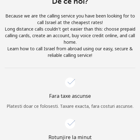
De ce noi?
Prin deschiderea unui cont pe acest site, sunt de acord cu
urmatorii
Termeni.
Because we are the calling service you have been looking for to
call Israel at the cheapest rates!
Inregistreaza-te
Long distance calls couldn't get easier than this: choose prepaid
calling cards, create an account, buy voice credit online, and call
home.
Learn how to call Israel from abroad using our easy, secure &
reliable calling service!
Buna!
Logheaza-te sau
CREEAZA CONT NOU →
Fara taxe ascunse
Platesti doar ce folosesti. Taxare exacta, fara costuri ascunse.
Recuperare parola →
Rotunjire la minut