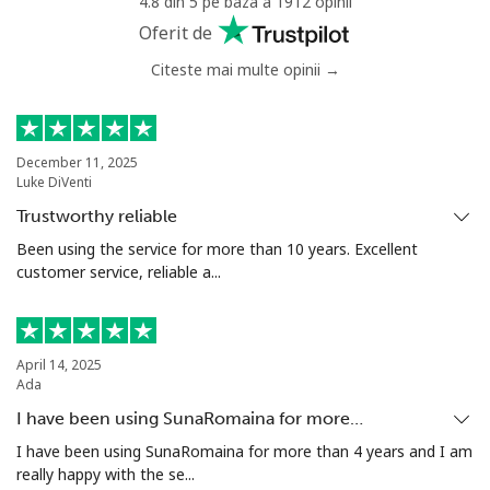
4.8 din 5 pe baza a 1912 opinii
fix
Oferit de
Citeste mai multe opinii →
Mobil
⁦19.5¢⁩
51 min pentru ⁦$10⁩
-
Italy
December 11, 2025
Luke DiVenti
Telefon
⁦1.5¢⁩
665 min pentru ⁦$10⁩
-
fix
Trustworthy reliable
Been using the service for more than 10 years. Excellent
Mobil
⁦2¢⁩
500 min pentru ⁦$10⁩
⁦12¢⁩
customer service, reliable a...
Ivory Coast
April 14, 2025
Telefon
⁦85.5¢⁩
11 min pentru ⁦$10⁩
-
Ada
fix
I have been using SunaRomaina for more…
I have been using SunaRomaina for more than 4 years and I am
Mobil
⁦63.9¢⁩
15 min pentru ⁦$10⁩
⁦45¢⁩
really happy with the se...