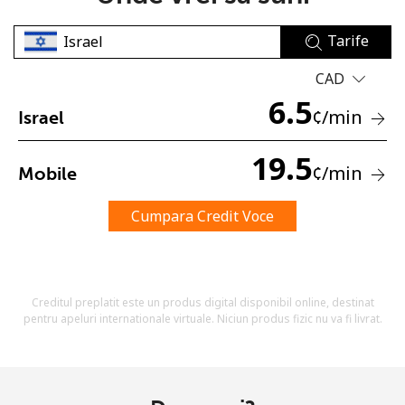
Tarife
CAD
6.5
¢
/min
Israel
Lipsa parola
19.5
¢
/min
Mobile
Minim 8 litere
O majuscula si o litera mica
Un numar
Cumpara Credit Voce
Un simbol/litera speciala
Creditul preplatit este un produs digital disponibil online, destinat
pentru apeluri internationale virtuale. Niciun produs fizic nu va fi livrat.
Ramai conectat cu noi pentru a primi toate ofertele pe
email.