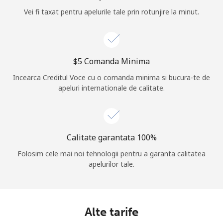
Vei fi taxat pentru apelurile tale prin rotunjire la minut.
Log in
sau
⁦$5⁩ Comanda Minima
Continua cu
Incearca Creditul Voce cu o comanda minima si bucura-te de
apeluri internationale de calitate.
Calitate garantata 100%
Folosim cele mai noi tehnologii pentru a garanta calitatea
apelurilor tale.
Alte tarife