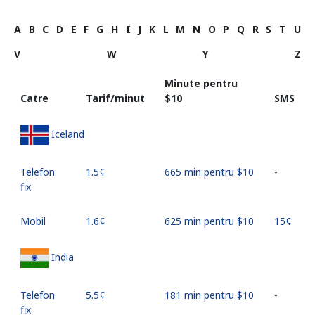
A
B
C
D
E
F
G
H
I
J
K
L
M
N
O
P
Q
R
S
T
U
V
W
Y
Z
Minute pentru
Catre
Tarif/minut
⁦$10⁩
SMS
Iceland
Telefon
⁦1.5¢⁩
665 min pentru ⁦$10⁩
-
fix
Mobil
⁦1.6¢⁩
625 min pentru ⁦$10⁩
⁦15¢⁩
India
Telefon
⁦5.5¢⁩
181 min pentru ⁦$10⁩
-
fix