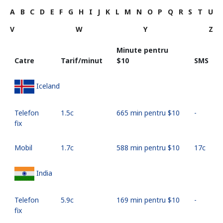
A
B
C
D
E
F
G
H
I
J
K
L
M
N
O
P
Q
R
S
T
U
V
W
Y
Z
Minute pentru
Catre
Tarif/minut
⁦$10⁩
SMS
Iceland
Telefon
⁦1.5c⁩
665 min pentru ⁦$10⁩
-
fix
Mobil
⁦1.7c⁩
588 min pentru ⁦$10⁩
⁦17c⁩
India
Telefon
⁦5.9c⁩
169 min pentru ⁦$10⁩
-
fix