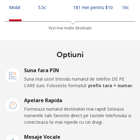
Mobil
⁦5.5c⁩
181 min pentru ⁦$10⁩
⁦16c⁩
Indonesia
Vezi mai multe destinatii
Telefon
⁦10.9c⁩
91 min pentru ⁦$10⁩
-
fix
Optiuni
Jakarta
⁦7.5c⁩
133 min pentru ⁦$10⁩
-
Suna fara PIN
Mobil
⁦9.9c⁩
101 min pentru ⁦$10⁩
-
Suna mai usor! Introdu numarul de telefon DE PE
CARE suni. Foloseste formatul:
prefix tara + numar.
Iran
Apelare Rapida
Formeaza numarul destinatiei mai rapid! Seteaza
Telefon
⁦36.5c⁩
27 min pentru ⁦$10⁩
-
numerele tale favorite direct pe tastele telefonului si
fix
conecteaza-te mai repede cu cei dragi.
Mobil
⁦51.5c⁩
19 min pentru ⁦$10⁩
-
Mesaje Vocale