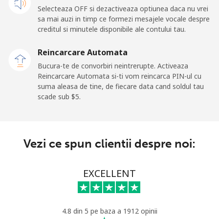
Selecteaza OFF si dezactiveaza optiunea daca nu vrei
Iraq
sa mai auzi in timp ce formezi mesajele vocale despre
creditul si minutele disponibile ale contului tau.
Telefon
⁦37.5c⁩
26 min pentru ⁦$10⁩
-
fix
Reincarcare Automata
Bucura-te de convorbiri neintrerupte. Activeaza
Mobil
⁦40.9c⁩
24 min pentru ⁦$10⁩
-
Reincarcare Automata si-ti vom reincarca PIN-ul cu
suma aleasa de tine, de fiecare data cand soldul tau
scade sub ⁦$5⁩.
Ireland
Telefon
⁦2.1c⁩
476 min pentru ⁦$10⁩
-
fix
Vezi ce spun clientii despre noi:
Mobil
⁦3.5c⁩
285 min pentru ⁦$10⁩
-
EXCELLENT
Israel
Telefon
⁦6.5c⁩
153 min pentru ⁦$10⁩
-
4.8 din 5 pe baza a 1912 opinii