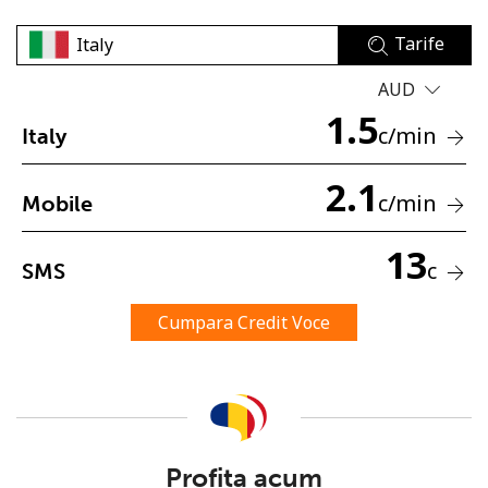
Tarife
AUD
1.5
c
/min
Italy
Lipsa parola
2.1
c
/min
Mobile
Minim 8 litere
O majuscula si o litera mica
13
Un numar
c
SMS
Un simbol/litera speciala
Cumpara Credit Voce
Ramai conectat cu noi pentru a primi toate ofertele pe
email.
Profita acum