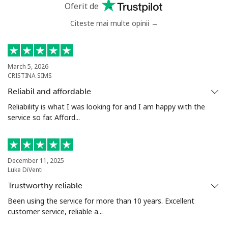
fix
Oferit de
Citeste mai multe opinii →
Mobil
⁦18.9c⁩
52 min pentru ⁦$10⁩
-
Italy
March 5, 2026
CRISTINA SIMS
Telefon
⁦1.5c⁩
665 min pentru ⁦$10⁩
-
fix
Reliabil and affordable
Reliability is what I was looking for and I am happy with the
Mobil
⁦2.1c⁩
476 min pentru ⁦$10⁩
⁦13c⁩
service so far. Afford...
Ivory Coast
December 11, 2025
Telefon
⁦86.9c⁩
11 min pentru ⁦$10⁩
-
Luke DiVenti
fix
Trustworthy reliable
Been using the service for more than 10 years. Excellent
Mobil
⁦65.5c⁩
15 min pentru ⁦$10⁩
⁦49c⁩
customer service, reliable a...