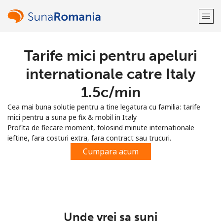
Tarife mici pentru apeluri
Bine-ai venit!
internationale catre Italy
Ai deja cont?
Logheaza-te →
⁦1.5c⁩/min
Cea mai buna solutie pentru a tine legatura cu familia: tarife
Inregistreaza-te cu
mici pentru a suna pe fix & mobil in Italy
Profita de fiecare moment, folosind minute internationale
ieftine, fara costuri extra, fara contract sau trucuri.
Cumpara acum
sau
Unde vrei sa suni