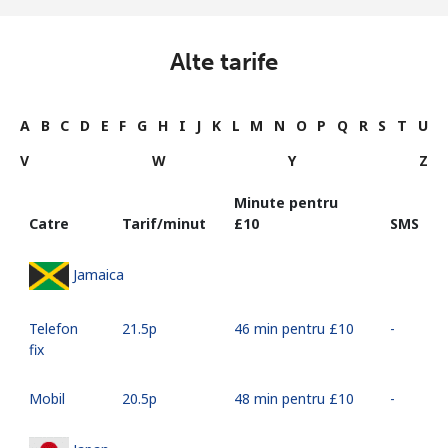
Alte tarife
A
B
C
D
E
F
G
H
I
J
K
L
M
N
O
P
Q
R
S
T
U
V
W
Y
Z
Minute pentru
Catre
Tarif/minut
⁦£10⁩
SMS
Jamaica
Telefon
⁦21.5p⁩
46 min pentru ⁦£10⁩
-
fix
Mobil
⁦20.5p⁩
48 min pentru ⁦£10⁩
-