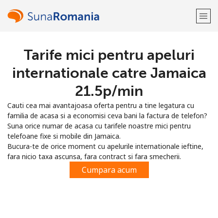
Tarife mici pentru apeluri
Bine-ai venit!
internationale catre Jamaica
Ai deja cont?
Logheaza-te →
⁦21.5p⁩/min
Cauti cea mai avantajoasa oferta pentru a tine legatura cu
Inregistreaza-te cu
familia de acasa si a economisi ceva bani la factura de telefon?
Suna orice numar de acasa cu tarifele noastre mici pentru
telefoane fixe si mobile din Jamaica.
Bucura-te de orice moment cu apelurile internationale ieftine,
fara nicio taxa ascunsa, fara contract si fara smecherii.
sau
Cumpara acum