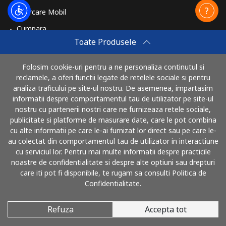
Reincarcare Mobil
Cumpara
Toate Produsele
Cum sa reincarci
Travel eSIM
Folosim cookie-uri pentru a ne personaliza continutul si
reclamele, a oferi functii legate de retelele sociale si pentru
Cumpara
analiza traficului pe site-ul nostru. De asemenea, impartasim
Cum functioneaza
informatii despre comportamentul tau de utilizator pe site-ul
nostru cu partenerii nostri care ne furnizeaza retele sociale,
publicitate si platforme de masurare date, care le pot combina
cu alte informatii pe care le-ai furnizat lor direct sau pe care le-
Poti plati cu
au colectat din comportamentul tau de utilizator in interactiune
cu serviciul lor. Pentru mai multe informatii despre practicile
noastre de confidentialitate si despre alte optiuni sau drepturi
care iti pot fi disponibile, te rugam sa consulti Politica de
Confidentialitate.
Refuza
Accepta tot
© 2026 SunaRomania