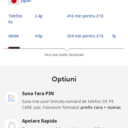
Japan
Telefon
⁦2.4p⁩
416 min pentru ⁦£10⁩
-
fix
Mobil
⁦4.9p⁩
204 min pentru ⁦£10⁩
⁦7p⁩
Jordan
Vezi mai multe destinatii
Telefon
⁦19.5p⁩
51 min pentru ⁦£10⁩
-
fix
Optiuni
Mobil
⁦19.5p⁩
51 min pentru ⁦£10⁩
⁦13p⁩
Suna fara PIN
Suna mai usor! Introdu numarul de telefon DE PE
CARE suni. Foloseste formatul:
prefix tara + numar.
Apelare Rapida