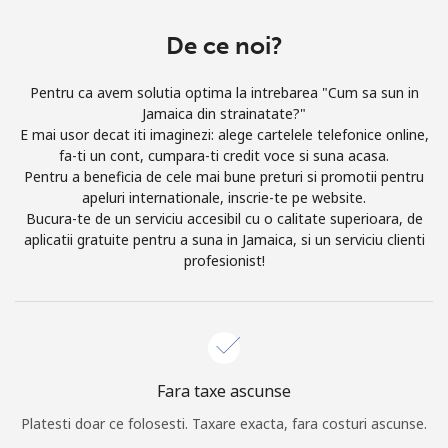
Prin deschiderea unui cont pe acest site, sunt de acord cu
urmatorii
Termeni.
De ce noi?
Inregistreaza-te
Pentru ca avem solutia optima la intrebarea "Cum sa sun in
Jamaica din strainatate?"
E mai usor decat iti imaginezi: alege cartelele telefonice online,
fa-ti un cont, cumpara-ti credit voce si suna acasa.
Pentru a beneficia de cele mai bune preturi si promotii pentru
apeluri internationale, inscrie-te pe website.
Buna!
Bucura-te de un serviciu accesibil cu o calitate superioara, de
aplicatii gratuite pentru a suna in Jamaica, si un serviciu clienti
profesionist!
Logheaza-te sau
CREEAZA CONT NOU →
Fara taxe ascunse
Recuperare parola →
Platesti doar ce folosesti. Taxare exacta, fara costuri ascunse.