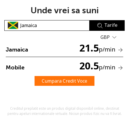
Unde vrei sa suni
Tarife
GBP
21.5
Lipsa parola
p
/min
Jamaica
Minim 8 litere
O majuscula si o litera mica
20.5
p
/min
Mobile
Un numar
Un simbol/litera speciala
Cumpara Credit Voce
Creditul preplatit este un produs digital disponibil online, destinat
pentru apeluri internationale virtuale. Niciun produs fizic nu va fi livrat.
Ramai conectat cu noi pentru a primi toate ofertele pe
email.