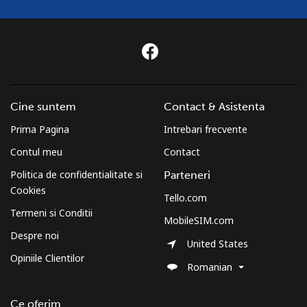
pentru ⁦$10⁩
Mobil
⁦2.6¢⁩
384 min
-
pentru ⁦$10⁩
Montenegro
Cine suntem
Contact & Asistenta
Telefon fix
⁦41.5¢⁩
24 min pentru
-
Prima Pagina
Intrebari frecvente
⁦$10⁩
Contul meu
Contact
Mobil
⁦59.5¢⁩
16 min pentru
-
Politica de confidentialitate si
Parteneri
⁦$10⁩
Cookies
Tello.com
Termeni si Conditii
MobileSIM.com
Montserrat
Despre noi
United States
Opiniile Clientilor
All country
⁦36.5¢⁩
27 min pentru
-
Romanian
⁦$10⁩
Ce oferim