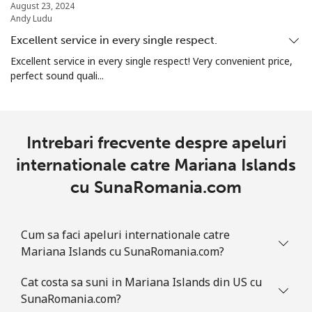
August 23, 2024
Andy Ludu
Marshall Islands
Excellent service in every single respect.
Telefon fix
⁦32.9¢⁩
30 min pentru
-
Excellent service in every single respect! Very convenient price,
⁦$10⁩
perfect sound quali...
Mobil
⁦32.9¢⁩
30 min pentru
-
⁦$10⁩
Intrebari frecvente despre apeluri
Martinique
internationale catre Mariana Islands
cu SunaRomania.com
Telefon fix
⁦6.9¢⁩
144 min
-
pentru ⁦$10⁩
Cum sa faci apeluri internationale catre
Mobil
⁦30.9¢⁩
32 min pentru
-
Mariana Islands cu SunaRomania.com?
⁦$10⁩
Cat costa sa suni in Mariana Islands din US cu
Mauritania
SunaRomania.com?