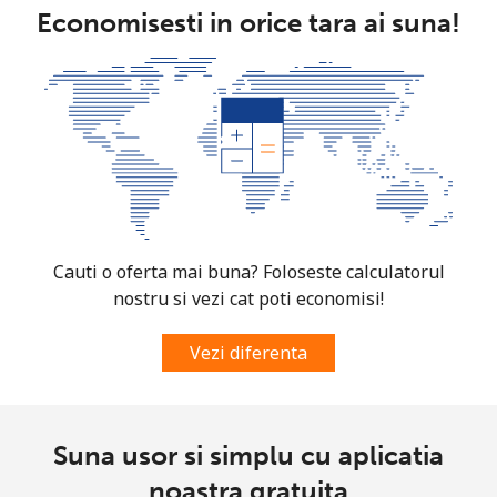
Economisesti in orice tara ai suna!
Mobil
⁦61.9¢⁩
16 min pentru
-
⁦$10⁩
Mexico
Telefon fix
⁦1.5¢⁩
665 min
-
pentru ⁦$10⁩
Mobil
⁦1.5¢⁩
665 min
⁦7¢⁩
Cauti o oferta mai buna? Foloseste calculatorul
pentru ⁦$10⁩
nostru si vezi cat poti economisi!
Micronesia
Vezi diferenta
All country
⁦70.9¢⁩
14 min pentru
-
⁦$10⁩
Suna usor si simplu cu aplicatia
Moldova
noastra gratuita