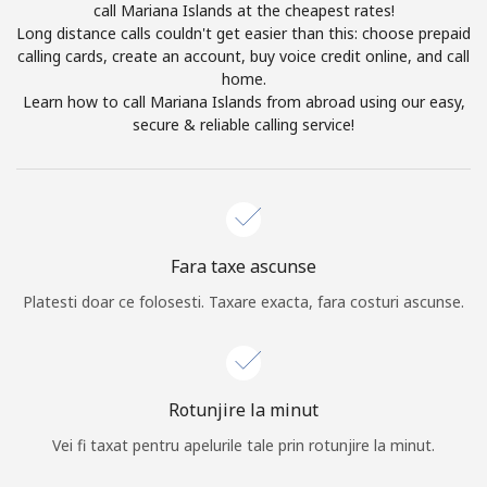
call Mariana Islands at the cheapest rates!
Prin deschiderea unui cont pe acest site, sunt de acord cu
Long distance calls couldn't get easier than this: choose prepaid
urmatorii
Termeni.
calling cards, create an account, buy voice credit online, and call
home.
Inregistreaza-te
Learn how to call Mariana Islands from abroad using our easy,
secure & reliable calling service!
Buna!
Fara taxe ascunse
Logheaza-te sau
CREEAZA CONT NOU →
Platesti doar ce folosesti. Taxare exacta, fara costuri ascunse.
Rotunjire la minut
Vei fi taxat pentru apelurile tale prin rotunjire la minut.
Recuperare parola →