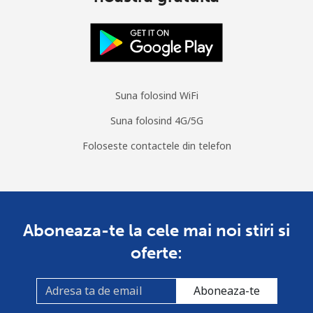
Telefon fix
⁦38.9¢⁩
25 min pentru
-
⁦$10⁩
Mobil
⁦39.9¢⁩
25 min pentru
⁦32¢⁩
⁦$10⁩
Suna folosind WiFi
Suna folosind 4G/5G
Monaco
Foloseste contactele din telefon
Telefon fix
⁦42.5¢⁩
23 min pentru
-
⁦$10⁩
Mobil
⁦53.5¢⁩
18 min pentru
⁦10¢⁩
Aboneaza-te la cele mai noi stiri si
⁦$10⁩
oferte:
Mongolia
Aboneaza-te
Telefon fix
⁦3.5¢⁩
285 min
-