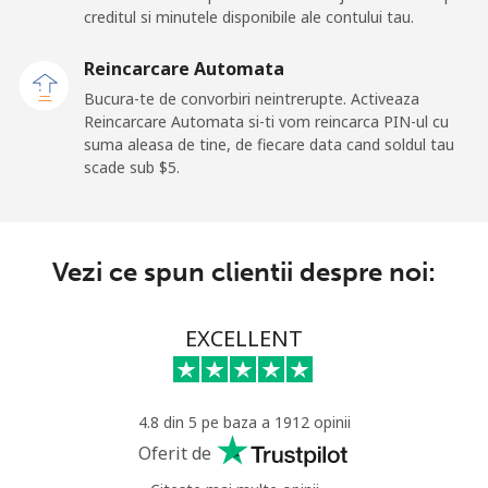
creditul si minutele disponibile ale contului tau.
Malaysia
Reincarcare Automata
Telefon fix
⁦1.5¢⁩
665 min
-
Bucura-te de convorbiri neintrerupte. Activeaza
pentru ⁦$10⁩
Reincarcare Automata si-ti vom reincarca PIN-ul cu
suma aleasa de tine, de fiecare data cand soldul tau
Mobil
⁦1.5¢⁩
665 min
-
scade sub ⁦$5⁩.
pentru ⁦$10⁩
Maldives
Vezi ce spun clientii despre noi:
Telefon fix
⁦109.9¢⁩
9 min pentru
-
⁦$10⁩
EXCELLENT
Mobil
⁦108.9¢⁩
9 min pentru
-
⁦$10⁩
4.8 din 5 pe baza a 1912 opinii
Mali
Oferit de