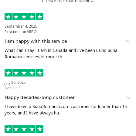
Citeste mai multe opinii →
Telefon fix
⁦53.9¢⁩
18 min pentru
-
⁦$10⁩
Mobil
⁦53.9¢⁩
18 min pentru
⁦17¢⁩
September 4, 2025
First time on VRBO
⁦$10⁩
I am happy with this service
Malta
What can I say... I am in Canada and I've been using Suna
Romania servicesfor more th...
Telefon fix
⁦39.5¢⁩
25 min pentru
-
⁦$10⁩
July 26, 2025
Mobil
⁦58.5¢⁩
17 min pentru
⁦8¢⁩
Daniela S.
⁦$10⁩
Happy decades-long customer
I have been a SunaRomania.com customer for longer than 15
Mariana Islands
years, and I have always ha...
All country
⁦10.5¢⁩
95 min pentru
-
⁦$10⁩