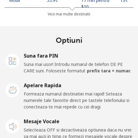
Mobil
⁦55.9¢⁩
17 min pentru
⁦13¢⁩
⁦$10⁩
Vezi mai multe destinatii
Madagascar
Optiuni
Telefon fix
⁦81.9¢⁩
12 min pentru
-
⁦$10⁩
Suna fara PIN
Mobil
⁦88.5¢⁩
11 min pentru
-
Suna mai usor! Introdu numarul de telefon DE PE
⁦$10⁩
CARE suni. Foloseste formatul:
prefix tara + numar.
Malawi
Apelare Rapida
Formeaza numarul destinatiei mai rapid! Seteaza
Telefon fix
⁦57.9¢⁩
17 min pentru
-
numerele tale favorite direct pe tastele telefonului si
⁦$10⁩
conecteaza-te mai repede cu cei dragi.
Mobil
Mesaje Vocale
⁦57.9¢⁩
17 min pentru
-
⁦$10⁩
Selecteaza OFF si dezactiveaza optiunea daca nu vrei
sa mai auzi in timp ce formezi mesajele vocale despre