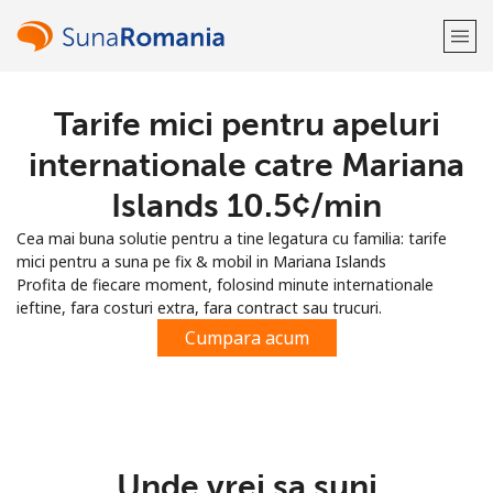
Tarife mici pentru apeluri
Bine-ai venit!
internationale catre Mariana
Ai deja cont?
Logheaza-te →
Islands ⁦10.5¢⁩/min
Cea mai buna solutie pentru a tine legatura cu familia: tarife
Inregistreaza-te cu
mici pentru a suna pe fix & mobil in Mariana Islands
Profita de fiecare moment, folosind minute internationale
ieftine, fara costuri extra, fara contract sau trucuri.
Cumpara acum
sau
Unde vrei sa suni