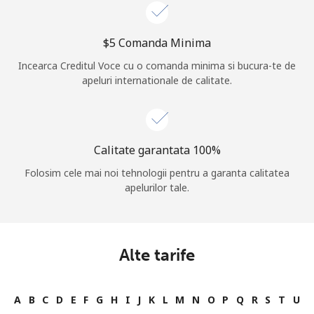
Log in
⁦$5⁩ Comanda Minima
sau
Incearca Creditul Voce cu o comanda minima si bucura-te de
apeluri internationale de calitate.
Continua cu
Calitate garantata 100%
Folosim cele mai noi tehnologii pentru a garanta calitatea
apelurilor tale.
Alte tarife
A
B
C
D
E
F
G
H
I
J
K
L
M
N
O
P
Q
R
S
T
U