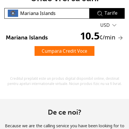
Tarife
USD
10.5
¢
/min
Mariana Islands
Lipsa parola
Cumpara Credit Voce
Minim 8 litere
O majuscula si o litera mica
Un numar
Un simbol/litera speciala
Creditul preplatit este un produs digital disponibil online, destinat
pentru apeluri internationale virtuale. Niciun produs fizic nu va fi livrat.
De ce noi?
Ramai conectat cu noi pentru a primi toate ofertele pe
email.
Because we are the calling service you have been looking for to