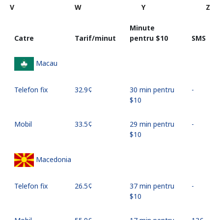
V
W
Y
Z
Minute
Catre
Tarif/minut
pentru ⁦$10⁩
SMS
Macau
Telefon fix
⁦32.9¢⁩
30 min pentru
-
⁦$10⁩
Mobil
⁦33.5¢⁩
29 min pentru
-
⁦$10⁩
Macedonia
Telefon fix
⁦26.5¢⁩
37 min pentru
-
⁦$10⁩