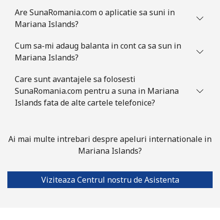
Are SunaRomania.com o aplicatie sa suni in
Telefon fix
⁦86.9¢⁩
11 min pentru
-
Mariana Islands?
⁦$10⁩
Cum sa-mi adaug balanta in cont ca sa sun in
Mobil
⁦89.5¢⁩
11 min pentru
-
Mariana Islands?
⁦$10⁩
Care sunt avantajele sa folosesti
Mauritius
SunaRomania.com pentru a suna in Mariana
Islands fata de alte cartele telefonice?
Telefon fix
⁦8.5¢⁩
117 min
-
pentru ⁦$10⁩
Ai mai multe intrebari despre apeluri internationale in
Mobil
⁦7.5¢⁩
133 min
⁦32¢⁩
Mariana Islands?
pentru ⁦$10⁩
Viziteaza Centrul nostru de Asistenta
Mayotte Island
Telefon fix
⁦37.5¢⁩
26 min pentru
-
⁦$10⁩