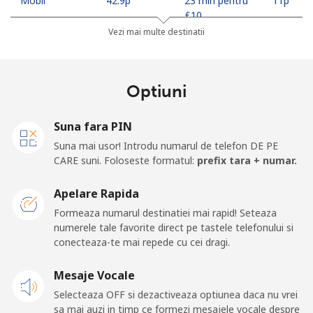
Mobil
⁦42.9p⁩
23 min pentru
⁦11p⁩
⁦£10⁩
Vezi mai multe destinatii
Madagascar
Optiuni
Telefon fix
⁦63.5p⁩
15 min pentru
-
⁦£10⁩
Suna fara PIN
Mobil
⁦67.9p⁩
14 min pentru
-
Suna mai usor! Introdu numarul de telefon DE PE
⁦£10⁩
CARE suni. Foloseste formatul:
prefix tara + numar.
Malawi
Apelare Rapida
Formeaza numarul destinatiei mai rapid! Seteaza
Telefon fix
⁦47.9p⁩
20 min pentru
-
numerele tale favorite direct pe tastele telefonului si
⁦£10⁩
conecteaza-te mai repede cu cei dragi.
Mobil
Mesaje Vocale
⁦47.9p⁩
20 min pentru
-
⁦£10⁩
Selecteaza OFF si dezactiveaza optiunea daca nu vrei
sa mai auzi in timp ce formezi mesajele vocale despre