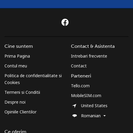
pentru ⁦£10⁩
Mobil
⁦2.2p⁩
454 min
-
pentru ⁦£10⁩
Montenegro
Cine suntem
Contact & Asistenta
Telefon fix
⁦33.9p⁩
29 min pentru
-
Prima Pagina
Intrebari frecvente
⁦£10⁩
Contul meu
Contact
Mobil
⁦49.5p⁩
20 min pentru
-
Politica de confidentialitate si
Parteneri
⁦£10⁩
Cookies
Tello.com
Termeni si Conditii
MobileSIM.com
Montserrat
Despre noi
United States
Opiniile Clientilor
All country
⁦29.9p⁩
33 min pentru
-
Romanian
⁦£10⁩
Ce oferim