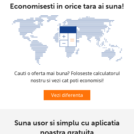
Economisesti in orice tara ai suna!
Mobil
⁦50.9p⁩
19 min pentru
-
⁦£10⁩
Mexico
Telefon fix
⁦1p⁩
1000 min
-
pentru ⁦£10⁩
Mobil
⁦1p⁩
1000 min
⁦6p⁩
Cauti o oferta mai buna? Foloseste calculatorul
pentru ⁦£10⁩
nostru si vezi cat poti economisi!
Micronesia
Vezi diferenta
All country
⁦54.9p⁩
18 min pentru
-
⁦£10⁩
Suna usor si simplu cu aplicatia
Moldova
noastra gratuita