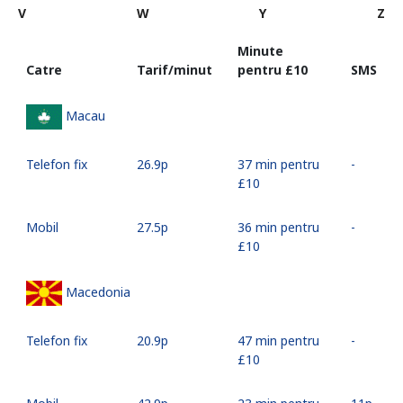
V
W
Y
Z
Minute
Catre
Tarif/minut
pentru ⁦£10⁩
SMS
Macau
Telefon fix
⁦26.9p⁩
37 min pentru
-
⁦£10⁩
Mobil
⁦27.5p⁩
36 min pentru
-
⁦£10⁩
Macedonia
Telefon fix
⁦20.9p⁩
47 min pentru
-
⁦£10⁩