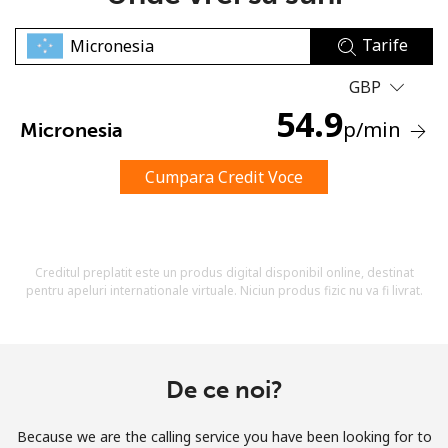
Tarife
GBP
54.9
p
/min
Micronesia
Lipsa parola
Cumpara Credit Voce
Minim 8 litere
O majuscula si o litera mica
Un numar
Un simbol/litera speciala
Creditul preplatit este un produs digital disponibil online, destinat
pentru apeluri internationale virtuale. Niciun produs fizic nu va fi livrat.
De ce noi?
Ramai conectat cu noi pentru a primi toate ofertele pe
email.
Because we are the calling service you have been looking for to