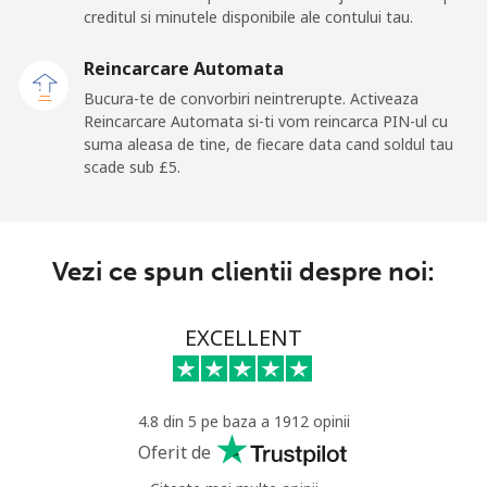
creditul si minutele disponibile ale contului tau.
Malaysia
Reincarcare Automata
Telefon fix
⁦1.3p⁩
769 min
-
Bucura-te de convorbiri neintrerupte. Activeaza
pentru ⁦£10⁩
Reincarcare Automata si-ti vom reincarca PIN-ul cu
suma aleasa de tine, de fiecare data cand soldul tau
Mobil
⁦1.3p⁩
769 min
-
scade sub ⁦£5⁩.
pentru ⁦£10⁩
Maldives
Vezi ce spun clientii despre noi:
Telefon fix
⁦84.9p⁩
11 min pentru
-
⁦£10⁩
EXCELLENT
Mobil
⁦84.5p⁩
11 min pentru
-
⁦£10⁩
4.8 din 5 pe baza a 1912 opinii
Mali
Oferit de