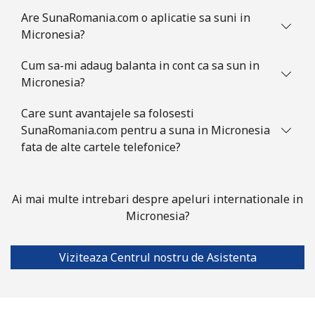
Are SunaRomania.com o aplicatie sa suni in
Telefon fix
⁦66.9p⁩
14 min pentru
-
Micronesia?
⁦£10⁩
Cum sa-mi adaug balanta in cont ca sa sun in
Mobil
⁦68.9p⁩
14 min pentru
-
Micronesia?
⁦£10⁩
Care sunt avantajele sa folosesti
Mauritius
SunaRomania.com pentru a suna in Micronesia
fata de alte cartele telefonice?
Telefon fix
⁦6.5p⁩
153 min
-
pentru ⁦£10⁩
Ai mai multe intrebari despre apeluri internationale in
Mobil
⁦5.9p⁩
169 min
⁦25p⁩
Micronesia?
pentru ⁦£10⁩
Viziteaza Centrul nostru de Asistenta
Mayotte Island
Telefon fix
⁦30.9p⁩
32 min pentru
-
⁦£10⁩