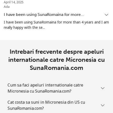
April 14, 2025
Ada
Marshall Islands
I have been using SunaRomaina for more…
Telefon fix
⁦26.9p⁩
37 min pentru
-
I have been using SunaRomaina for more than 4 years and I am
⁦£10⁩
really happy with the se...
Mobil
⁦26.9p⁩
37 min pentru
-
⁦£10⁩
Intrebari frecvente despre apeluri
Martinique
internationale catre Micronesia cu
SunaRomania.com
Telefon fix
⁦5.5p⁩
181 min
-
pentru ⁦£10⁩
Cum sa faci apeluri internationale catre
Mobil
⁦25.5p⁩
39 min pentru
-
Micronesia cu SunaRomania.com?
⁦£10⁩
Cat costa sa suni in Micronesia din US cu
Mauritania
SunaRomania.com?