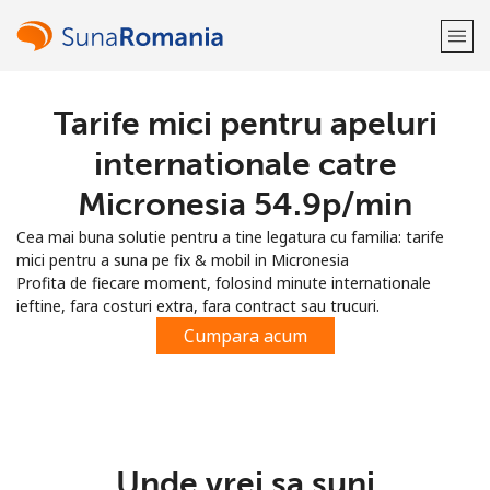
Tarife mici pentru apeluri
Bine-ai venit!
internationale catre
Ai deja cont?
Logheaza-te →
Micronesia ⁦54.9p⁩/min
Cea mai buna solutie pentru a tine legatura cu familia: tarife
Inregistreaza-te cu
mici pentru a suna pe fix & mobil in Micronesia
Profita de fiecare moment, folosind minute internationale
ieftine, fara costuri extra, fara contract sau trucuri.
Cumpara acum
sau
Unde vrei sa suni