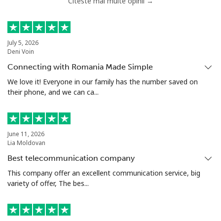
Citeste mai multe opinii →
Telefon fix
⁦41.9p⁩
23 min pentru
-
⁦£10⁩
Mobil
⁦44.5p⁩
22 min pentru
⁦14p⁩
July 5, 2026
Deni Voin
⁦£10⁩
Connecting with Romania Made Simple
Malta
We love it! Everyone in our family has the number saved on
their phone, and we can ca...
Telefon fix
⁦32.5p⁩
30 min pentru
-
⁦£10⁩
June 11, 2026
Mobil
⁦48.5p⁩
20 min pentru
⁦7p⁩
Lia Moldovan
⁦£10⁩
Best telecommunication company
This company offer an excellent communication service, big
Mariana Islands
variety of offer, The bes...
All country
⁦8.5p⁩
117 min
-
pentru ⁦£10⁩