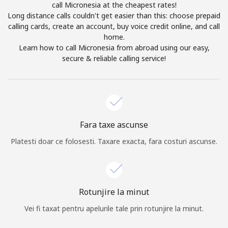
call Micronesia at the cheapest rates!
Prin deschiderea unui cont pe acest site, sunt de acord cu
Long distance calls couldn't get easier than this: choose prepaid
urmatorii
Termeni.
calling cards, create an account, buy voice credit online, and call
home.
Inregistreaza-te
Learn how to call Micronesia from abroad using our easy,
secure & reliable calling service!
Buna!
Fara taxe ascunse
Logheaza-te sau
CREEAZA CONT NOU →
Platesti doar ce folosesti. Taxare exacta, fara costuri ascunse.
Rotunjire la minut
Vei fi taxat pentru apelurile tale prin rotunjire la minut.
Recuperare parola →