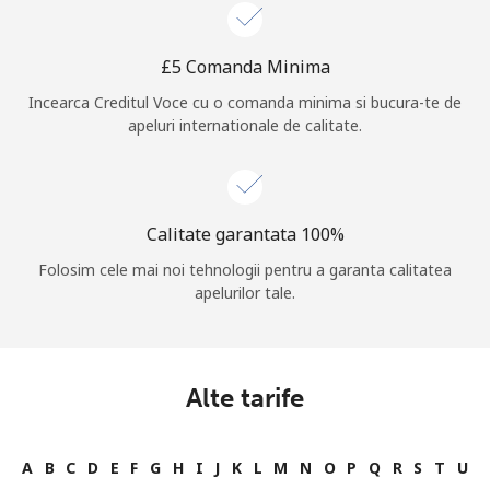
Log in
⁦£5⁩ Comanda Minima
sau
Incearca Creditul Voce cu o comanda minima si bucura-te de
apeluri internationale de calitate.
Continua cu
Calitate garantata 100%
Folosim cele mai noi tehnologii pentru a garanta calitatea
apelurilor tale.
Alte tarife
A
B
C
D
E
F
G
H
I
J
K
L
M
N
O
P
Q
R
S
T
U