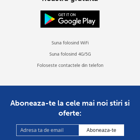
Telefon fix
⁦31.9p⁩
31 min pentru
-
⁦£10⁩
Mobil
⁦32.9p⁩
30 min pentru
⁦25p⁩
⁦£10⁩
Suna folosind WiFi
Suna folosind 4G/5G
Monaco
Foloseste contactele din telefon
Telefon fix
⁦32.9p⁩
30 min pentru
-
⁦£10⁩
Mobil
⁦41.5p⁩
24 min pentru
⁦8p⁩
Aboneaza-te la cele mai noi stiri si
⁦£10⁩
oferte:
Mongolia
Aboneaza-te
Telefon fix
⁦2.7p⁩
370 min
-