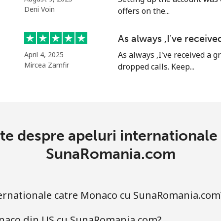
Deni Voin
offers on the...
⁦58.5¢⁩
17 min pentru ⁦$10⁩
As always ,I've receive
As always ,I've received a g
April 4, 2025
Mircea Zamfir
dropped calls. Keep...
⁦10.5¢⁩
95 min pentru ⁦$10⁩
⁦32.9¢⁩
30 min pentru ⁦$10⁩
nte despre apeluri international
⁦32.9¢⁩
30 min pentru ⁦$10⁩
SunaRomania.com
nternationale catre Monaco cu SunaRomania.com
⁦6.9¢⁩
144 min pentru ⁦$10⁩
Monaco din US cu SunaRomania.com?