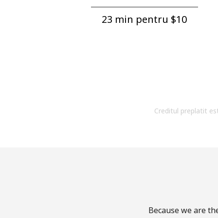
23 min pentru ⁦$10⁩
Creditul preplatit es
Because we are the 