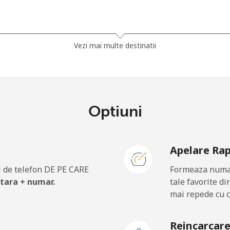
⁦81.9¢⁩
12 min pentru ⁦$10⁩
Vezi mai multe destinatii
⁦88.5¢⁩
11 min pentru ⁦$10⁩
Optiuni
⁦57.9¢⁩
17 min pentru ⁦$10⁩
Apelare Ra
⁦57.9¢⁩
17 min pentru ⁦$10⁩
 de telefon DE PE CARE
Formeaza numar
 tara + numar.
tale favorite di
mai repede cu c
⁦1.5¢⁩
665 min pentru ⁦$10⁩
Reincarcar