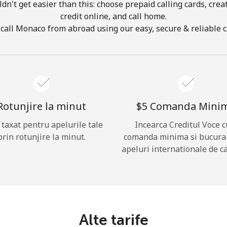
ldn't get easier than this: choose prepaid calling cards, crea
credit online, and call home.
Buna!
call Monaco from abroad using our easy, secure & reliable ca
Logheaza-te sau
CREEAZA CONT NOU →
Rotunjire la minut
⁦$5⁩ Comanda Mini
i taxat pentru apelurile tale
Incearca Creditul Voce c
prin rotunjire la minut.
comanda minima si bucura
apeluri internationale de ca
Recuperare parola →
Log in
Alte tarife