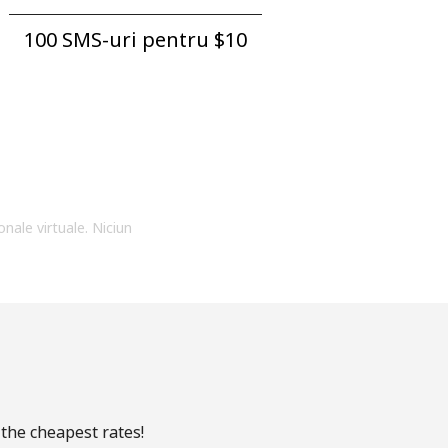
100 SMS-uri pentru ⁦$10⁩
onale virtuale. Niciun
 the cheapest rates!