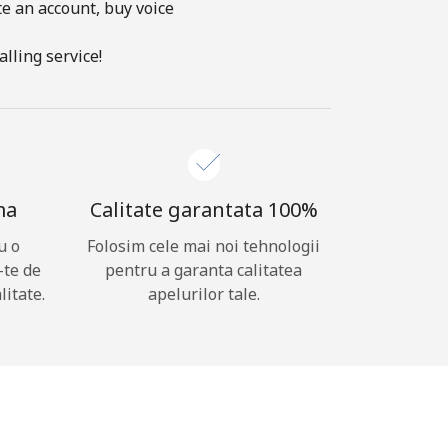
te an account, buy voice
lling service!
ma
Calitate garantata 100%
u o
Folosim cele mai noi tehnologii
-te de
pentru a garanta calitatea
litate.
apelurilor tale.