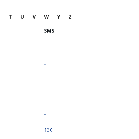
S
T
U
V
W
Y
Z
SMS
-
-
-
⁦13¢⁩