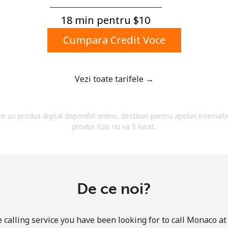
Un numar
Un simbol/litera speciala
18 min pentru ⁦$10⁩
Cumpara Credit Voce
Vezi toate tarifele →
Ramai conectat cu noi pentru a primi toate ofertele
te un produs digital disponibil online, destinat pentru apeluri internati
pe email.
produs fizic nu va fi livrat.
Prin deschiderea unui cont pe acest site, sunt de
acord cu urmatorii
Termeni.
Inregistreaza-te
De ce noi?
calling service you have been looking for to call Monaco at