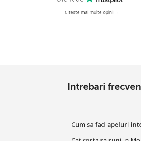
Mobil
Citeste mai multe opinii →
Mariana Islands
All country
Marshall Islands
Telefon fix
Intrebari frecve
Mobil
Martinique
Cum sa faci apeluri i
Telefon fix
Cat costa sa suni in 