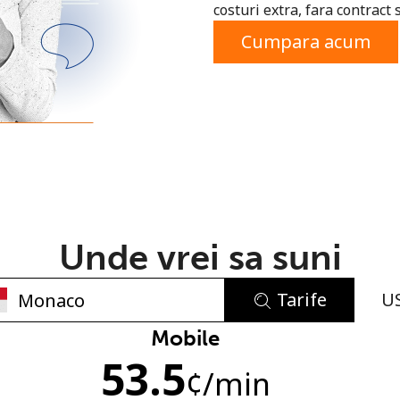
costuri extra, fara contract 
sau
Cumpara acum
Unde vrei sa suni
Tarife
U
Lipsa parola
Mobile
53.5
Minim 8 litere
¢
/min
O majuscula si o litera mica