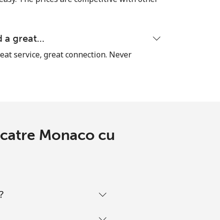
⁦8¢⁩
d a great…
reat service, great connection. Never
-
-
e catre Monaco cu
-
?
-