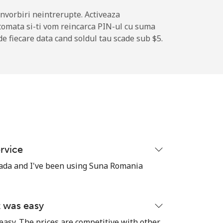
-
nvorbiri neintrerupte. Activeaza
tomata si-ti vom reincarca PIN-ul cu suma
de fiecare data cand soldul tau scade sub ⁦$5⁩.
-
-
-
ervice
⁦17¢⁩
anada and I've been using Suna Romania
t was easy
-
easy. The prices are competitive with other