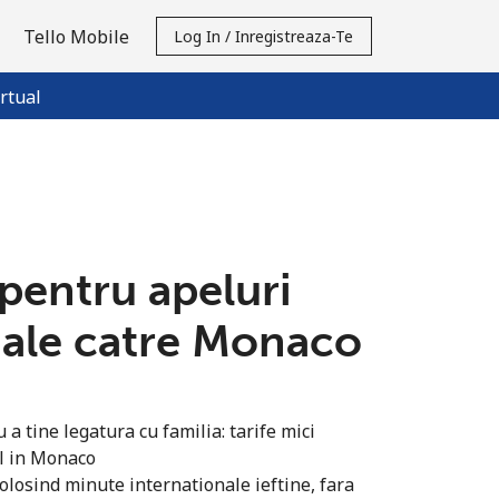
Tello Mobile
Log In / Inregistreaza-Te
rtual
 pentru apeluri
nale catre Monaco
a tine legatura cu familia: tarife mici
il in Monaco
olosind minute internationale ieftine, fara