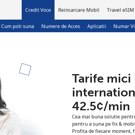
Credit Voce
Reincarcare Mobil
Travel eSIM
Cum poti suna
Numere de Acces
Aplicatii
Numar Vi
Bine-ai venit!
Tarife mici
Ai deja cont?
Logheaza-te →
internatio
Inregistreaza-te cu
⁦42.5¢⁩/min
Cea mai buna solutie pentru 
pentru a suna pe fix & mob
Profita de fiecare moment, f