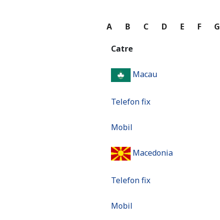
A
B
C
D
E
F
Catre
Macau
Telefon fix
Mobil
Macedonia
Telefon fix
Mobil