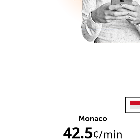
Monaco
42.5
¢
/min