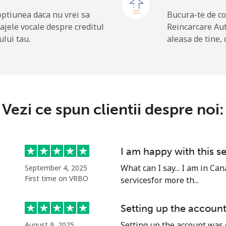
⁦1.5¢⁩
665 min pentru ⁦$10⁩
optiunea daca nu vrei sa
Bucura-te de co
ajele vocale despre creditul
Reincarcare Au
ului tau.
aleasa de tine, 
⁦109.9¢⁩
9 min pentru ⁦$10⁩
⁦108.9¢⁩
9 min pentru ⁦$10⁩
Vezi ce spun clientii despre noi:
⁦53.9¢⁩
18 min pentru ⁦$10⁩
I am happy with this s
⁦53.9¢⁩
18 min pentru ⁦$10⁩
What can I say... I am in C
September 4, 2025
First time on VRBO
servicesfor more th...
Setting up the accoun
⁦39.5¢⁩
25 min pentru ⁦$10⁩
Setting up the account was 
August 9, 2025