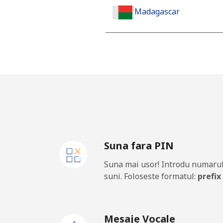
Madagascar
Telefon fix
Mobil
Malawi
Telefon fix
Suna fara PIN
Mobil
Suna mai usor! Introdu numarul
Malaysia
suni. Foloseste formatul:
prefix
Telefon fix
Mesaje Vocale