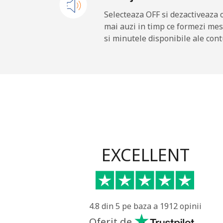
Mobil
Selecteaza OFF si dezactiveaza 
mai auzi in timp ce formezi mes
Maldives
si minutele disponibile ale cont
Telefon fix
Mobil
Mali
Telefon fix
EXCELLENT
Mobil
Malta
4.8 din 5 pe baza a 1912 opinii
Telefon fix
Oferit de