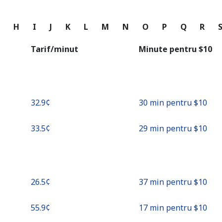
sau
Continua cu
G
H
I
J
K
L
M
N
O
P
Q
R
Tarif/minut
Minute pentru ⁦$10⁩
⁦32.9¢⁩
30 min pentru ⁦$10⁩
⁦33.5¢⁩
29 min pentru ⁦$10⁩
⁦26.5¢⁩
37 min pentru ⁦$10⁩
⁦55.9¢⁩
17 min pentru ⁦$10⁩