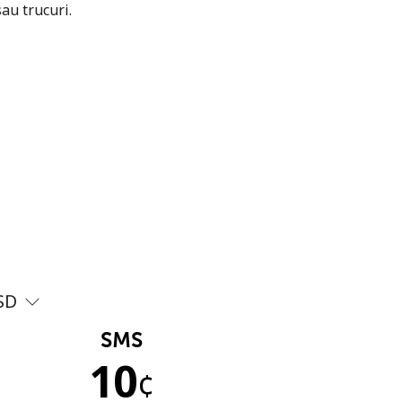
sau trucuri.
SD
SMS
10
¢