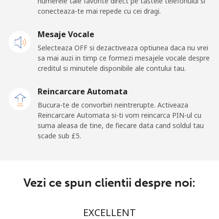
numerele tale favorite direct pe tastele telefonului si
Mobil
⁦103.5p⁩
9 min pentru ⁦£10⁩
⁦20p⁩
conecteaza-te mai repede cu cei dragi.
San Marino
Mesaje Vocale
Selecteaza OFF si dezactiveaza optiunea daca nu vrei
Telefon
⁦18.9p⁩
52 min pentru ⁦£10⁩
-
sa mai auzi in timp ce formezi mesajele vocale despre
fix
creditul si minutele disponibile ale contului tau.
Mobil
⁦18.9p⁩
52 min pentru ⁦£10⁩
-
Reincarcare Automata
Bucura-te de convorbiri neintrerupte. Activeaza
Sao Tome And Principe
Reincarcare Automata si-ti vom reincarca PIN-ul cu
suma aleasa de tine, de fiecare data cand soldul tau
scade sub ⁦£5⁩.
All
⁦165.9p⁩
6 min pentru ⁦£10⁩
-
country
Saudi Arabia
Vezi ce spun clientii despre noi:
Telefon
⁦11.9p⁩
84 min pentru ⁦£10⁩
-
EXCELLENT
fix