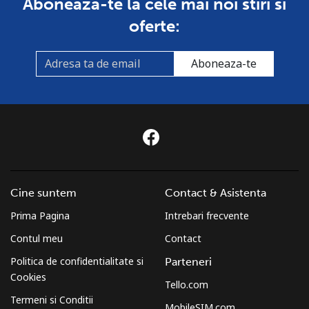
Aboneaza-te la cele mai noi stiri si
fix
⁦£10⁩
oferte:
Mobil
⁦1.2p⁩
833 min pentru ⁦£10⁩
⁦6p⁩
Aboneaza-te
Sri Lanka
Telefon
⁦23.5p⁩
42 min pentru ⁦£10⁩
-
fix
Mobil
⁦18.9p⁩
52 min pentru ⁦£10⁩
-
Cine suntem
Contact & Asistenta
St Helena
Prima Pagina
Intrebari frecvente
All
⁦218.5p⁩
4 min pentru ⁦£10⁩
-
Contul meu
Contact
country
Politica de confidentialitate si
Parteneri
Cookies
St Pierre And Miquelon
Tello.com
Termeni si Conditii
MobileSIM.com