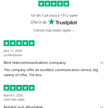
Mobil
⁦18.9p⁩
52 min pentru ⁦£10⁩
-
4.8 din 5 pe baza a 1912 opinii
Senegal
Oferit de
Citeste mai multe opinii →
Telefon
⁦36.5p⁩
27 min pentru ⁦£10⁩
-
fix
Mobil
⁦33.5p⁩
29 min pentru ⁦£10⁩
⁦21p⁩
June 11, 2026
Lia Moldovan
Serbia
Best telecommunication company
This company offer an excellent communication service, big
variety of offer, The bes...
Telefon
⁦18.9p⁩
52 min pentru ⁦£10⁩
-
fix
Mobil
⁦45.9p⁩
21 min pentru ⁦£10⁩
-
March 5, 2026
CRISTINA SIMS
Seychelles
Reliabil and affordable