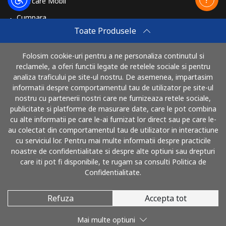
Reincarcare Mobil
Cumpara
Sweden
Toate Produsele
Cum sa reincarci
Telefon
⁦1.6p⁩
625 min pentru ⁦£10⁩
-
Travel eSIM
fix
Folosim cookie-uri pentru a ne personaliza continutul si
reclamele, a oferi functii legate de retelele sociale si pentru
Cumpara
analiza traficului pe site-ul nostru. De asemenea, impartasim
Mobil
⁦4.9p⁩
204 min pentru ⁦£10⁩
⁦7p⁩
Cum functioneaza
informatii despre comportamentul tau de utilizator pe site-ul
nostru cu partenerii nostri care ne furnizeaza retele sociale,
Switzerland
publicitate si platforme de masurare date, care le pot combina
cu alte informatii pe care le-ai furnizat lor direct sau pe care le-
Poti plati cu
au colectat din comportamentul tau de utilizator in interactiune
Telefon
⁦3.9p⁩
256 min pentru ⁦£10⁩
-
cu serviciul lor. Pentru mai multe informatii despre practicile
fix
noastre de confidentialitate si despre alte optiuni sau drepturi
care iti pot fi disponibile, te rugam sa consulti Politica de
Mobil
⁦13.5p⁩
74 min pentru ⁦£10⁩
⁦9p⁩
Confidentialitate.
Syria
Refuza
Accepta tot
© 2026 SunaRomania
Mai multe optiuni
Telefon
⁦19.5p⁩
51 min pentru ⁦£10⁩
-