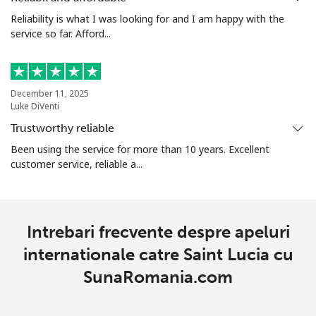
Reliability is what I was looking for and I am happy with the
Telefon
⁦69.5p⁩
14 min pentru ⁦£10⁩
-
service so far. Afford...
fix
Mobil
⁦67.5p⁩
14 min pentru ⁦£10⁩
-
December 11, 2025
Luke DiVenti
Sierra Leone
Trustworthy reliable
Been using the service for more than 10 years. Excellent
Mobil
⁦50.9p⁩
19 min pentru ⁦£10⁩
-
customer service, reliable a...
Singapore
Telefon
⁦1.6p⁩
625 min pentru ⁦£10⁩
-
Intrebari frecvente despre apeluri
fix
internationale catre Saint Lucia cu
SunaRomania.com
Mobil
⁦1.7p⁩
588 min pentru ⁦£10⁩
-
Sint Maarten