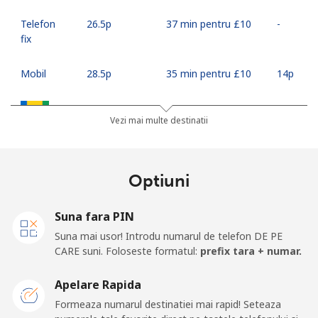
Telefon
⁦26.5p⁩
37 min pentru ⁦£10⁩
-
fix
Mobil
⁦28.5p⁩
35 min pentru ⁦£10⁩
⁦14p⁩
Saint Vincent And The Grenadines
Vezi mai multe destinatii
Telefon
⁦24.9p⁩
40 min pentru ⁦£10⁩
-
fix
Optiuni
Mobil
⁦26.5p⁩
37 min pentru ⁦£10⁩
-
Suna fara PIN
Samoa
Suna mai usor! Introdu numarul de telefon DE PE
CARE suni. Foloseste formatul:
prefix tara + numar.
Telefon
⁦98.5p⁩
10 min pentru ⁦£10⁩
-
Apelare Rapida
fix
Formeaza numarul destinatiei mai rapid! Seteaza