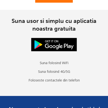
Mobil
⁦8.5p⁩
117 min pentru ⁦£10⁩
⁦6p⁩
Suna usor si simplu cu aplicatia
South Korea
noastra gratuita
Telefon
⁦4.5p⁩
222 min pentru ⁦£10⁩
-
fix
Mobil
⁦2.7p⁩
370 min pentru ⁦£10⁩
⁦6p⁩
Suna folosind WiFi
South Sudan
Suna folosind 4G/5G
Mobil
⁦54.5p⁩
18 min pentru ⁦£10⁩
-
Foloseste contactele din telefon
Spain
Telefon
⁦1p⁩
1000 min pentru
-