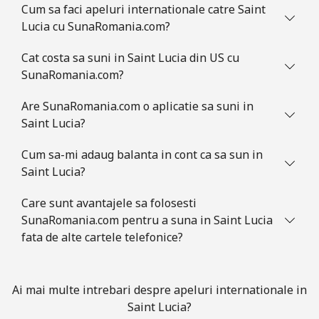
Cum sa faci apeluri internationale catre Saint
Lucia cu SunaRomania.com?
Telefon
⁦19.5p⁩
51 min pentru ⁦£10⁩
-
fix
Cat costa sa suni in Saint Lucia din US cu
SunaRomania.com?
Mobil
⁦19.5p⁩
51 min pentru ⁦£10⁩
-
Are SunaRomania.com o aplicatie sa suni in
Slovakia
Saint Lucia?
Cum sa-mi adaug balanta in cont ca sa sun in
Telefon
⁦1p⁩
1000 min pentru
-
Saint Lucia?
fix
⁦£10⁩
Care sunt avantajele sa folosesti
Mobil
⁦2.8p⁩
357 min pentru ⁦£10⁩
⁦7p⁩
SunaRomania.com pentru a suna in Saint Lucia
fata de alte cartele telefonice?
Slovenia
Telefon
⁦27.9p⁩
35 min pentru ⁦£10⁩
-
Ai mai multe intrebari despre apeluri internationale in
fix
Saint Lucia?