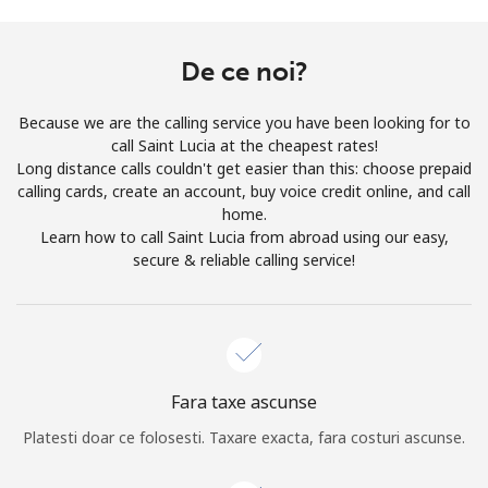
Prin deschiderea unui cont pe acest site, sunt de acord cu
urmatorii
Termeni.
De ce noi?
Inregistreaza-te
Because we are the calling service you have been looking for to
call Saint Lucia at the cheapest rates!
Long distance calls couldn't get easier than this: choose prepaid
calling cards, create an account, buy voice credit online, and call
home.
Buna!
Learn how to call Saint Lucia from abroad using our easy,
secure & reliable calling service!
Logheaza-te sau
CREEAZA CONT NOU →
Fara taxe ascunse
Platesti doar ce folosesti. Taxare exacta, fara costuri ascunse.
Recuperare parola →