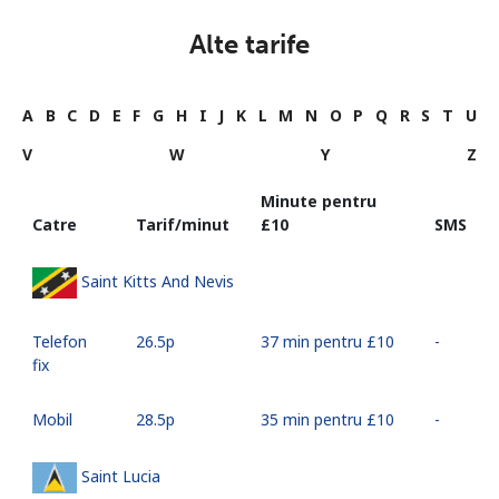
Alte tarife
A
B
C
D
E
F
G
H
I
J
K
L
M
N
O
P
Q
R
S
T
U
V
W
Y
Z
Minute pentru
Catre
Tarif/minut
⁦£10⁩
SMS
Saint Kitts And Nevis
Telefon
⁦26.5p⁩
37 min pentru ⁦£10⁩
-
fix
Mobil
⁦28.5p⁩
35 min pentru ⁦£10⁩
-
Saint Lucia