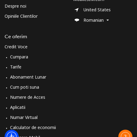
Telefon
⁦41.5p⁩
24 min pentru ⁦£10⁩
-
Despre noi
United States
fix
Opiniile Clientilor
Romanian
Mobil
⁦44.9p⁩
22 min pentru ⁦£10⁩
-
Ce oferim
Sudan
Credit Voce
Cumpara
Telefon
⁦36.9p⁩
27 min pentru ⁦£10⁩
-
fix
Tarife
Abonament Lunar
Mobil
⁦34.5p⁩
28 min pentru ⁦£10⁩
⁦28p⁩
Cum poti suna
Suriname
Numere de Acces
Aplicatii
Telefon
⁦34.5p⁩
28 min pentru ⁦£10⁩
-
Numar Virtual
fix
Calculator de economii
Mobil
⁦35.9p⁩
27 min pentru ⁦£10⁩
-