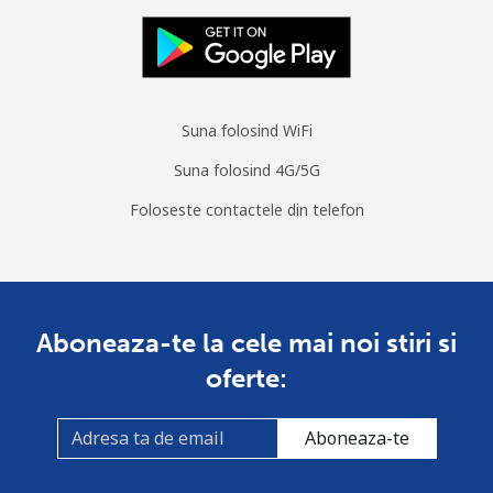
Telefon
⁦4.9¢⁩
204 min pentru ⁦€10⁩
-
fix
Mobil
⁦3.5¢⁩
285 min pentru ⁦€10⁩
⁦7¢⁩
Suna folosind WiFi
South Sudan
Suna folosind 4G/5G
Mobil
⁦63.9¢⁩
15 min pentru ⁦€10⁩
-
Foloseste contactele din telefon
Spain
Telefon
⁦1¢⁩
1000 min pentru
-
Aboneaza-te la cele mai noi stiri si
fix
⁦€10⁩
oferte:
Mobil
⁦1.3¢⁩
769 min pentru ⁦€10⁩
⁦7¢⁩
Aboneaza-te
Sri Lanka