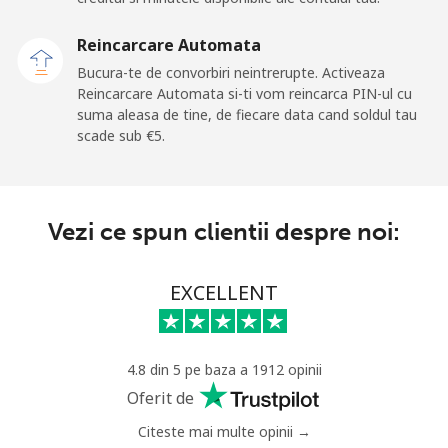
Mobil
⁦20.9¢⁩
47 min pentru ⁦€10⁩
-
Reincarcare Automata
Bucura-te de convorbiri neintrerupte. Activeaza
Sao Tome And Principe
Reincarcare Automata si-ti vom reincarca PIN-ul cu
suma aleasa de tine, de fiecare data cand soldul tau
scade sub ⁦€5⁩.
All
⁦194.5¢⁩
5 min pentru ⁦€10⁩
-
country
Saudi Arabia
Vezi ce spun clientii despre noi:
Telefon
⁦13.9¢⁩
71 min pentru ⁦€10⁩
-
EXCELLENT
fix
Mobil
⁦20.9¢⁩
47 min pentru ⁦€10⁩
-
4.8 din 5 pe baza a 1912 opinii
Senegal
Oferit de
Citeste mai multe opinii →
Telefon
⁦42.5¢⁩
23 min pentru ⁦€10⁩
-