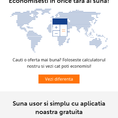
Economisesti in orice tara ai suna!
country
Somalia
Telefon
⁦55.5¢⁩
18 min pentru ⁦€10⁩
-
fix
Mobil
⁦51.9¢⁩
19 min pentru ⁦€10⁩
-
Cauti o oferta mai buna? Foloseste calculatorul
South Africa
nostru si vezi cat poti economisi!
Telefon
⁦10.9¢⁩
91 min pentru ⁦€10⁩
-
Vezi diferenta
fix
Mobil
⁦9.9¢⁩
101 min pentru ⁦€10⁩
⁦7¢⁩
Suna usor si simplu cu aplicatia
South Korea
noastra gratuita