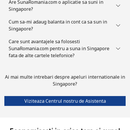
Are SunaRomania.com o aplicatie sa suni in
Slovakia
Singapore?
Cum sa-mi adaug balanta in cont ca sa sun in
Telefon
⁦1.1¢⁩
909 min pentru ⁦€10⁩
-
Singapore?
fix
Care sunt avantajele sa folosesti
Mobil
⁦3.5¢⁩
285 min pentru ⁦€10⁩
⁦8¢⁩
SunaRomania.com pentru a suna in Singapore
fata de alte cartele telefonice?
Slovenia
Telefon
⁦32.9¢⁩
30 min pentru ⁦€10⁩
-
Ai mai multe intrebari despre apeluri internationale in
fix
Singapore?
Mobil
⁦50.5¢⁩
19 min pentru ⁦€10⁩
-
Viziteaza Centrul nostru de Asistenta
Solomon Islands
All
⁦148.5¢⁩
6 min pentru ⁦€10⁩
-