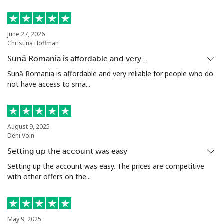
fix
Mobil
⁦36.9¢⁩
27 min pentru ⁦€10⁩
⁦24¢⁩
June 27, 2026
Christina Hoffman
Serbia
Sună Romania is affordable and very…
Sună Romania is affordable and very reliable for people who do
not have access to sma...
Telefon
⁦21.9¢⁩
45 min pentru ⁦€10⁩
-
fix
Mobil
⁦53.5¢⁩
18 min pentru ⁦€10⁩
-
August 9, 2025
Deni Voin
Seychelles
Setting up the account was easy
Setting up the account was easy. The prices are competitive
Telefon
⁦80.9¢⁩
12 min pentru ⁦€10⁩
-
with other offers on the...
fix
Mobil
⁦78.9¢⁩
12 min pentru ⁦€10⁩
-
May 9, 2025