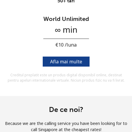
50+ tari
Prin deschiderea unui cont pe acest site, sunt de acord cu
urmatorii
Termeni.
World Unlimited
∞ min
Inregistreaza-te
⁦€10⁩ /luna
Buna!
Afla mai multe
Creditul preplatit este un produs digital disponibil online, destinat
Logheaza-te sau
CREEAZA CONT NOU →
pentru apeluri internationale virtuale. Niciun produs fizic nu va fi livrat.
De ce noi?
Recuperare parola →
Because we are the calling service you have been looking for to
call Singapore at the cheapest rates!