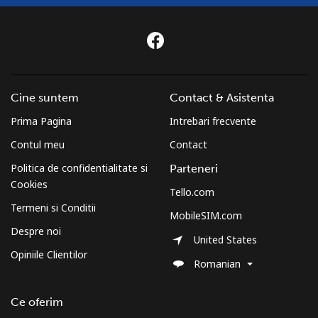
Telefon
⁦27.5¢⁩
36 min pentru ⁦€10⁩
-
fix
Mobil
⁦22.5¢⁩
44 min pentru ⁦€10⁩
-
Cine suntem
Contact & Asistenta
St Helena
Prima Pagina
Intrebari frecvente
All
⁦255.9¢⁩
3 min pentru ⁦€10⁩
-
Contul meu
Contact
country
Politica de confidentialitate si
Parteneri
Cookies
St Pierre And Miquelon
Tello.com
Termeni si Conditii
MobileSIM.com
Telefon
⁦48.5¢⁩
20 min pentru ⁦€10⁩
-
Despre noi
United States
fix
Opiniile Clientilor
Romanian
Mobil
⁦52.5¢⁩
19 min pentru ⁦€10⁩
-
Ce oferim
Sudan