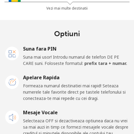
Saint Vincent And The Grenadines
Vezi mai multe destinatii
Telefon
⁦27.5¢⁩
36 min pentru ⁦€10⁩
-
fix
Optiuni
Mobil
⁦30.5¢⁩
32 min pentru ⁦€10⁩
-
Suna fara PIN
Samoa
Suna mai usor! Introdu numarul de telefon DE PE
CARE suni. Foloseste formatul:
prefix tara + numar.
Telefon
⁦115.5¢⁩
8 min pentru ⁦€10⁩
-
Apelare Rapida
fix
Formeaza numarul destinatiei mai rapid! Seteaza
numerele tale favorite direct pe tastele telefonului si
Mobil
⁦121.5¢⁩
8 min pentru ⁦€10⁩
⁦23¢⁩
conecteaza-te mai repede cu cei dragi.
San Marino
Mesaje Vocale
Selecteaza OFF si dezactiveaza optiunea daca nu vrei
Telefon
⁦21.9¢⁩
45 min pentru ⁦€10⁩
-
sa mai auzi in timp ce formezi mesajele vocale despre
fix
creditul si minutele disponibile ale contului tau.