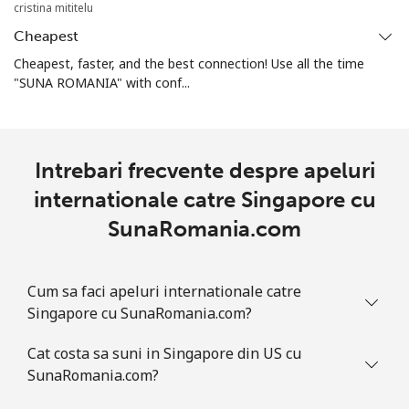
cristina mititelu
Sierra Leone
Cheapest
Cheapest, faster, and the best connection! Use all the time
Mobil
⁦55.9¢⁩
17 min pentru ⁦€10⁩
-
"SUNA ROMANIA" with conf...
Singapore
Telefon
⁦1.8¢⁩
555 min pentru ⁦€10⁩
-
Intrebari frecvente despre apeluri
fix
internationale catre Singapore cu
SunaRomania.com
Mobil
⁦1.8¢⁩
555 min pentru ⁦€10⁩
-
Sint Maarten
Cum sa faci apeluri internationale catre
Singapore cu SunaRomania.com?
Telefon
⁦22.5¢⁩
44 min pentru ⁦€10⁩
-
fix
Cat costa sa suni in Singapore din US cu
SunaRomania.com?
Mobil
⁦22.5¢⁩
44 min pentru ⁦€10⁩
-