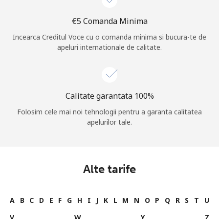
⁦€5⁩ Comanda Minima
Incearca Creditul Voce cu o comanda minima si bucura-te de
apeluri internationale de calitate.
Calitate garantata 100%
Folosim cele mai noi tehnologii pentru a garanta calitatea
apelurilor tale.
Alte tarife
A
B
C
D
E
F
G
H
I
J
K
L
M
N
O
P
Q
R
S
T
U
V
W
Y
Z