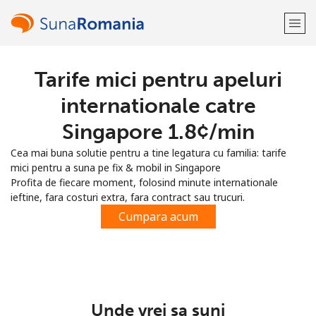
Tarife mici pentru apeluri
Bine-ai venit!
internationale catre
Ai deja cont?
Logheaza-te →
Singapore ⁦1.8¢⁩/min
Cea mai buna solutie pentru a tine legatura cu familia: tarife
Inregistreaza-te cu
mici pentru a suna pe fix & mobil in Singapore
Profita de fiecare moment, folosind minute internationale
ieftine, fara costuri extra, fara contract sau trucuri.
Cumpara acum
sau
Unde vrei sa suni