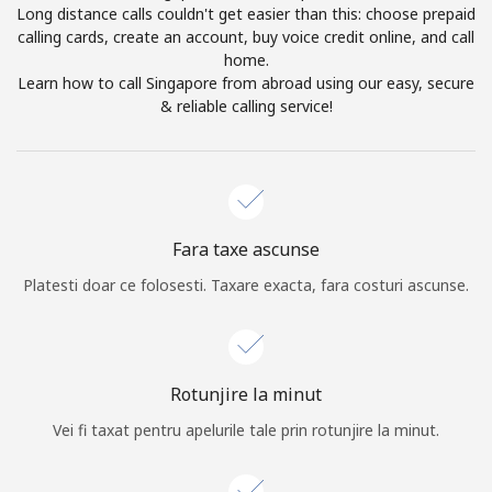
Long distance calls couldn't get easier than this: choose prepaid
Log in
calling cards, create an account, buy voice credit online, and call
home.
Learn how to call Singapore from abroad using our easy, secure
sau
& reliable calling service!
Continua cu
Fara taxe ascunse
Platesti doar ce folosesti. Taxare exacta, fara costuri ascunse.
Rotunjire la minut
Vei fi taxat pentru apelurile tale prin rotunjire la minut.