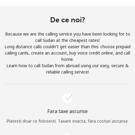
Prin deschiderea unui cont pe acest site, sunt de acord cu
urmatorii
Termeni.
De ce noi?
Inregistreaza-te
Because we are the calling service you have been looking for to
call Sudan at the cheapest rates!
Long distance calls couldn't get easier than this: choose prepaid
calling cards, create an account, buy voice credit online, and call
home.
Buna!
Learn how to call Sudan from abroad using our easy, secure &
reliable calling service!
Logheaza-te sau
CREEAZA CONT NOU →
Fara taxe ascunse
Platesti doar ce folosesti. Taxare exacta, fara costuri ascunse.
Recuperare parola →