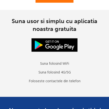
Mobil
⁦15.5c⁩
64 min pentru ⁦$10⁩
⁦11c⁩
Suna usor si simplu cu aplicatia
South Korea
noastra gratuita
Telefon
⁦6.9c⁩
144 min pentru ⁦$10⁩
-
fix
Mobil
⁦4.9c⁩
204 min pentru ⁦$10⁩
⁦11c⁩
Suna folosind WiFi
South Sudan
Suna folosind 4G/5G
Mobil
⁦104.5c⁩
9 min pentru ⁦$10⁩
-
Foloseste contactele din telefon
Spain
Telefon
⁦1.5c⁩
665 min pentru ⁦$10⁩
-