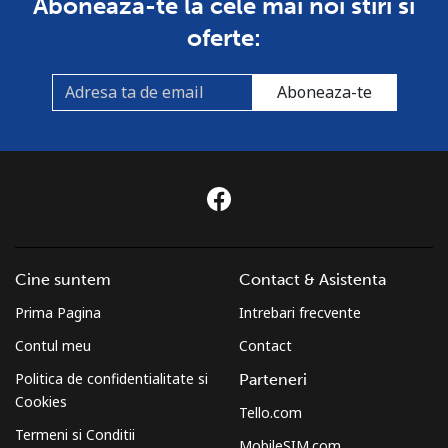
Aboneaza-te la cele mai noi stiri si
fix
oferte:
Mobil
⁦1.7c⁩
588 min pentru ⁦$10⁩
⁦11c⁩
Aboneaza-te
Sri Lanka
Telefon
⁦39.9c⁩
25 min pentru ⁦$10⁩
-
fix
Mobil
⁦33.9c⁩
29 min pentru ⁦$10⁩
-
Cine suntem
Contact & Asistenta
St Helena
Prima Pagina
Intrebari frecvente
All
⁦420.9c⁩
2 min pentru ⁦$10⁩
-
Contul meu
Contact
country
Politica de confidentialitate si
Parteneri
Cookies
St Pierre And Miquelon
Tello.com
Termeni si Conditii
MobileSIM.com