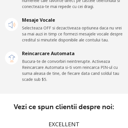
numerele tale favorite direct pe tastele telefonului si
Mobil
⁦199.5c⁩
5 min pentru ⁦$10⁩
⁦39c⁩
conecteaza-te mai repede cu cei dragi.
San Marino
Mesaje Vocale
Selecteaza OFF si dezactiveaza optiunea daca nu vrei
Telefon
⁦33.9c⁩
29 min pentru ⁦$10⁩
-
sa mai auzi in timp ce formezi mesajele vocale despre
fix
creditul si minutele disponibile ale contului tau.
Mobil
⁦32.5c⁩
30 min pentru ⁦$10⁩
-
Reincarcare Automata
Bucura-te de convorbiri neintrerupte. Activeaza
Sao Tome And Principe
Reincarcare Automata si-ti vom reincarca PIN-ul cu
suma aleasa de tine, de fiecare data cand soldul tau
scade sub ⁦$5⁩.
All
⁦319.5c⁩
3 min pentru ⁦$10⁩
-
country
Saudi Arabia
Vezi ce spun clientii despre noi:
Telefon
⁦20.9c⁩
47 min pentru ⁦$10⁩
-
EXCELLENT
fix