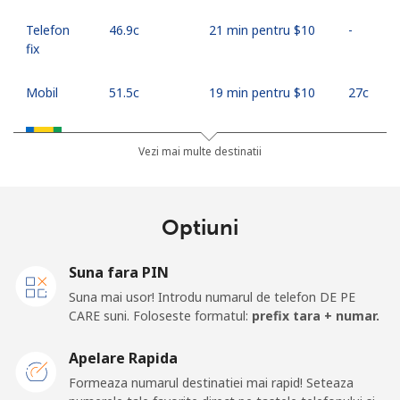
Telefon
⁦46.9c⁩
21 min pentru ⁦$10⁩
-
fix
Mobil
⁦51.5c⁩
19 min pentru ⁦$10⁩
⁦27c⁩
Saint Vincent And The Grenadines
Vezi mai multe destinatii
Telefon
⁦42.5c⁩
23 min pentru ⁦$10⁩
-
fix
Optiuni
Mobil
⁦46.9c⁩
21 min pentru ⁦$10⁩
-
Suna fara PIN
Samoa
Suna mai usor! Introdu numarul de telefon DE PE
CARE suni. Foloseste formatul:
prefix tara + numar.
Telefon
⁦189.5c⁩
5 min pentru ⁦$10⁩
-
Apelare Rapida
fix
Formeaza numarul destinatiei mai rapid! Seteaza