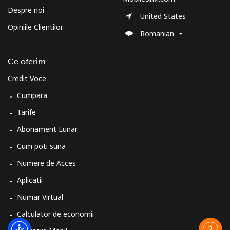
Telefon
⁦74.5c⁩
13 min pentru ⁦$10⁩
-
Despre noi
United States
fix
Opiniile Clientilor
Romanian
Mobil
⁦80.5c⁩
12 min pentru ⁦$10⁩
-
Ce oferim
Sudan
Credit Voce
Cumpara
Telefon
⁦66.5c⁩
15 min pentru ⁦$10⁩
-
fix
Tarife
Abonament Lunar
Mobil
⁦61.5c⁩
16 min pentru ⁦$10⁩
⁦55c⁩
Cum poti suna
Suriname
Numere de Acces
Aplicatii
Telefon
⁦61.5c⁩
16 min pentru ⁦$10⁩
-
Numar Virtual
fix
Calculator de economii
Mobil
⁦63.9c⁩
15 min pentru ⁦$10⁩
-