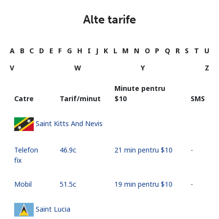
Alte tarife
A
B
C
D
E
F
G
H
I
J
K
L
M
N
O
P
Q
R
S
T
U
V
W
Y
Z
Minute pentru
Catre
Tarif/minut
⁦$10⁩
SMS
Saint Kitts And Nevis
Telefon
⁦46.9c⁩
21 min pentru ⁦$10⁩
-
fix
Mobil
⁦51.5c⁩
19 min pentru ⁦$10⁩
-
Saint Lucia