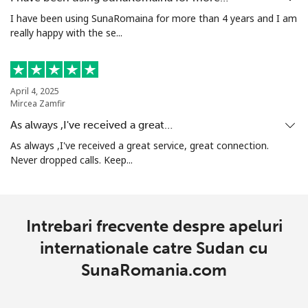
I have been using SunaRomaina for more than 4 years and I am
Telefon
⁦132.9c⁩
7 min pentru ⁦$10⁩
-
really happy with the se...
fix
Mobil
⁦129.5c⁩
7 min pentru ⁦$10⁩
-
April 4, 2025
Mircea Zamfir
Sierra Leone
As always ,I've received a great…
As always ,I've received a great service, great connection.
Mobil
⁦91.9c⁩
10 min pentru ⁦$10⁩
-
Never dropped calls. Keep...
Singapore
Telefon
⁦2.4c⁩
416 min pentru ⁦$10⁩
-
Intrebari frecvente despre apeluri
fix
internationale catre Sudan cu
SunaRomania.com
Mobil
⁦2.5c⁩
400 min pentru ⁦$10⁩
-
Sint Maarten