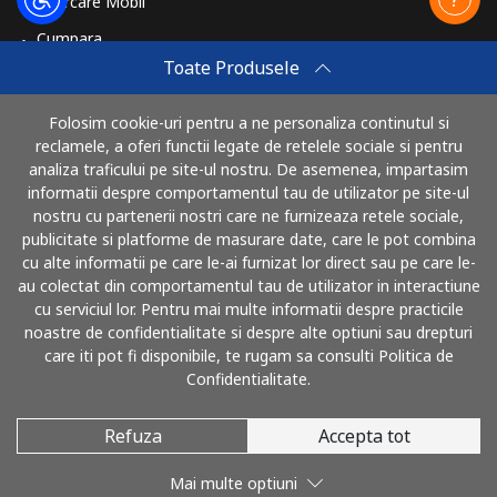
Reincarcare Mobil
Cumpara
Sweden
Toate Produsele
Cum sa reincarci
Telefon
⁦2.5c⁩
400 min pentru ⁦$10⁩
-
Travel eSIM
fix
Folosim cookie-uri pentru a ne personaliza continutul si
reclamele, a oferi functii legate de retelele sociale si pentru
Cumpara
analiza traficului pe site-ul nostru. De asemenea, impartasim
Mobil
⁦8.5c⁩
117 min pentru ⁦$10⁩
⁦13c⁩
Cum functioneaza
informatii despre comportamentul tau de utilizator pe site-ul
nostru cu partenerii nostri care ne furnizeaza retele sociale,
Switzerland
publicitate si platforme de masurare date, care le pot combina
cu alte informatii pe care le-ai furnizat lor direct sau pe care le-
Poti plati cu
au colectat din comportamentul tau de utilizator in interactiune
Telefon
⁦5.9c⁩
169 min pentru ⁦$10⁩
-
cu serviciul lor. Pentru mai multe informatii despre practicile
fix
noastre de confidentialitate si despre alte optiuni sau drepturi
care iti pot fi disponibile, te rugam sa consulti Politica de
Mobil
⁦23.5c⁩
42 min pentru ⁦$10⁩
⁦17c⁩
Confidentialitate.
Syria
Refuza
Accepta tot
© 2026 SunaRomania
Mai multe optiuni
Telefon
⁦34.5c⁩
28 min pentru ⁦$10⁩
-