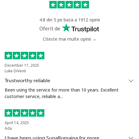
Mobil
⁦31.9c⁩
31 min pentru ⁦$10⁩
-
4.8 din 5 pe baza a 1912 opinii
Senegal
Oferit de
Citeste mai multe opinii →
Telefon
⁦65.5c⁩
15 min pentru ⁦$10⁩
-
fix
Mobil
⁦56.5c⁩
17 min pentru ⁦$10⁩
⁦42c⁩
December 11, 2025
Luke DiVenti
Serbia
Trustworthy reliable
Been using the service for more than 10 years. Excellent
customer service, reliable a...
Telefon
⁦33.9c⁩
29 min pentru ⁦$10⁩
-
fix
Mobil
⁦82.5c⁩
12 min pentru ⁦$10⁩
-
April 14, 2025
Ada
Seychelles
I have been using SunaRomaina for more…