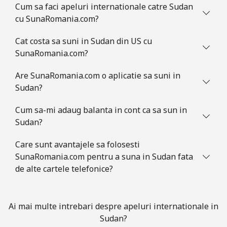
Cum sa faci apeluri internationale catre Sudan
cu SunaRomania.com?
Telefon
⁦34.5c⁩
28 min pentru ⁦$10⁩
-
fix
Cat costa sa suni in Sudan din US cu
SunaRomania.com?
Mobil
⁦32.9c⁩
30 min pentru ⁦$10⁩
-
Are SunaRomania.com o aplicatie sa suni in
Slovakia
Sudan?
Cum sa-mi adaug balanta in cont ca sa sun in
Telefon
⁦1.5c⁩
665 min pentru ⁦$10⁩
-
Sudan?
fix
Care sunt avantajele sa folosesti
Mobil
⁦4.9c⁩
204 min pentru ⁦$10⁩
⁦14c⁩
SunaRomania.com pentru a suna in Sudan fata
de alte cartele telefonice?
Slovenia
Telefon
⁦50.5c⁩
19 min pentru ⁦$10⁩
-
Ai mai multe intrebari despre apeluri internationale in
fix
Sudan?