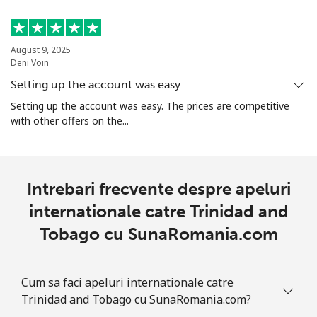
Mobil
⁦41.9c⁩
23 min pentru ⁦$10⁩
⁦8c⁩
August 9, 2025
Deni Voin
Turkmenistan
Setting up the account was easy
Setting up the account was easy. The prices are competitive
Telefon
⁦40.9c⁩
24 min pentru ⁦$10⁩
-
with other offers on the...
fix
Mobil
⁦50.9c⁩
19 min pentru ⁦$10⁩
⁦27c⁩
Intrebari frecvente despre apeluri
Turks And Caicos Islands
internationale catre Trinidad and
Tobago cu SunaRomania.com
Telefon
⁦44.9c⁩
22 min pentru ⁦$10⁩
-
fix
Cum sa faci apeluri internationale catre
Mobil
⁦49.9c⁩
20 min pentru ⁦$10⁩
-
Trinidad and Tobago cu SunaRomania.com?