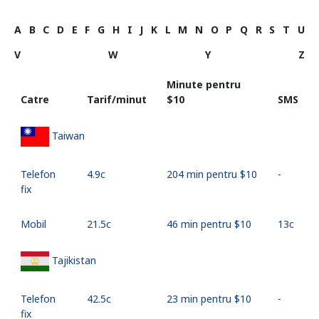
A
B
C
D
E
F
G
H
I
J
K
L
M
N
O
P
Q
R
S
T
U
V
W
Y
Z
Minute pentru
Catre
Tarif/minut
⁦$10⁩
SMS
Taiwan
Telefon
⁦4.9c⁩
204 min pentru ⁦$10⁩
-
fix
Mobil
⁦21.5c⁩
46 min pentru ⁦$10⁩
⁦13c⁩
Tajikistan
Telefon
⁦42.5c⁩
23 min pentru ⁦$10⁩
-
fix