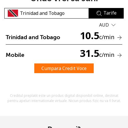
Tarife
AUD
10.5
c
/min
Trinidad and Tobago
Lipsa parola
31.5
c
/min
Mobile
Minim 8 litere
O majuscula si o litera mica
Un numar
Cumpara Credit Voce
Un simbol/litera speciala
Creditul preplatit este un produs digital disponibil online, destinat
pentru apeluri internationale virtuale. Niciun produs fizic nu va fi livrat.
Ramai conectat cu noi pentru a primi toate ofertele pe
email.