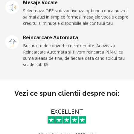
Mesaje Vocale
Selecteaza OFF si dezactiveaza optiunea daca nu vrei
Telefon
⁦58.5c⁩
17 min pentru ⁦$10⁩
-
sa mai auzi in timp ce formezi mesajele vocale despre
fix
creditul si minutele disponibile ale contului tau.
Mobil
⁦54.5c⁩
18 min pentru ⁦$10⁩
⁦9c⁩
Reincarcare Automata
Bucura-te de convorbiri neintrerupte. Activeaza
Tokelau
Reincarcare Automata si-ti vom reincarca PIN-ul cu
suma aleasa de tine, de fiecare data cand soldul tau
scade sub ⁦$5⁩.
All
⁦323.5c⁩
3 min pentru ⁦$10⁩
-
country
Tonga
Vezi ce spun clientii despre noi:
Telefon
⁦190.9c⁩
5 min pentru ⁦$10⁩
-
EXCELLENT
fix
Mobil
⁦192.9c⁩
5 min pentru ⁦$10⁩
⁦8c⁩