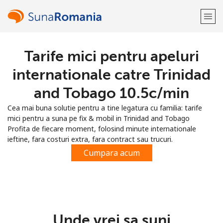
Tarife mici pentru apeluri
Bine-ai venit!
internationale catre Trinidad
Ai deja cont?
Logheaza-te →
and Tobago ⁦10.5c⁩/min
Cea mai buna solutie pentru a tine legatura cu familia: tarife
Inregistreaza-te cu
mici pentru a suna pe fix & mobil in Trinidad and Tobago
Profita de fiecare moment, folosind minute internationale
ieftine, fara costuri extra, fara contract sau trucuri.
Cumpara acum
sau
Unde vrei sa suni