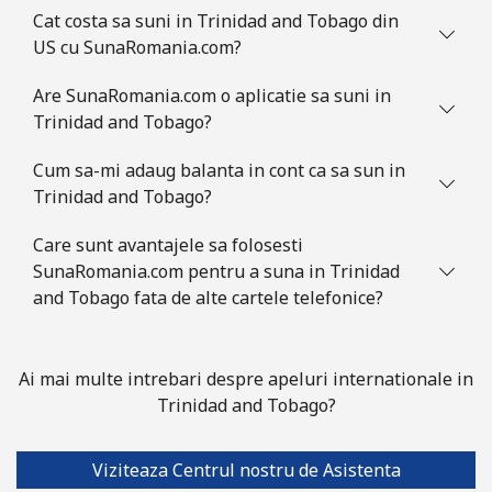
Tuvalu
Cat costa sa suni in Trinidad and Tobago din
US cu SunaRomania.com?
All
⁦319.9c⁩
3 min pentru ⁦$10⁩
-
country
Are SunaRomania.com o aplicatie sa suni in
Trinidad and Tobago?
Cum sa-mi adaug balanta in cont ca sa sun in
Trinidad and Tobago?
Care sunt avantajele sa folosesti
SunaRomania.com pentru a suna in Trinidad
and Tobago fata de alte cartele telefonice?
Ai mai multe intrebari despre apeluri internationale in
Trinidad and Tobago?
Viziteaza Centrul nostru de Asistenta