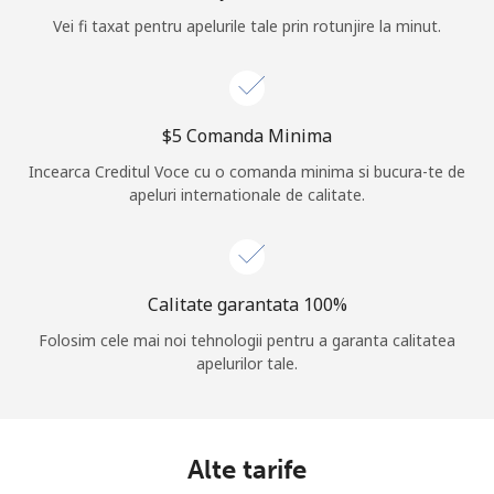
Vei fi taxat pentru apelurile tale prin rotunjire la minut.
Log in
sau
⁦$5⁩ Comanda Minima
Continua cu
Incearca Creditul Voce cu o comanda minima si bucura-te de
apeluri internationale de calitate.
Calitate garantata 100%
Folosim cele mai noi tehnologii pentru a garanta calitatea
apelurilor tale.
Alte tarife