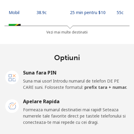
Mobil
⁦38.9c⁩
25 min pentru ⁦$10⁩
⁦55c⁩
Tanzania
Vezi mai multe destinatii
Telefon
⁦53.9c⁩
18 min pentru ⁦$10⁩
-
fix
Optiuni
Mobil
⁦40.5c⁩
24 min pentru ⁦$10⁩
-
Suna fara PIN
Thailand
Suna mai usor! Introdu numarul de telefon DE PE
CARE suni. Foloseste formatul:
prefix tara + numar.
Telefon
⁦5.5c⁩
181 min pentru ⁦$10⁩
-
Apelare Rapida
fix
Formeaza numarul destinatiei mai rapid! Seteaza
numerele tale favorite direct pe tastele telefonului si
Mobil
⁦5.5c⁩
181 min pentru ⁦$10⁩
⁦8c⁩
conecteaza-te mai repede cu cei dragi.
Togo