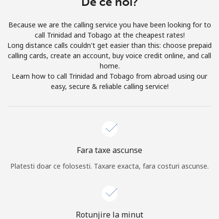
De ce noi?
Prin deschiderea unui cont pe acest site, sunt de acord cu
urmatorii
Termeni.
Because we are the calling service you have been looking for to
call Trinidad and Tobago at the cheapest rates!
Inregistreaza-te
Long distance calls couldn't get easier than this: choose prepaid
calling cards, create an account, buy voice credit online, and call
home.
Learn how to call Trinidad and Tobago from abroad using our
easy, secure & reliable calling service!
Buna!
Logheaza-te sau
CREEAZA CONT NOU →
Fara taxe ascunse
Platesti doar ce folosesti. Taxare exacta, fara costuri ascunse.
Recuperare parola →
Rotunjire la minut