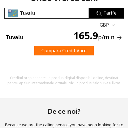
Tarife
GBP
165.9
p
/min
Tuvalu
Lipsa parola
Cumpara Credit Voce
Minim 8 litere
O majuscula si o litera mica
Un numar
Un simbol/litera speciala
Creditul preplatit este un produs digital disponibil online, destinat
pentru apeluri internationale virtuale. Niciun produs fizic nu va fi livrat.
De ce noi?
Ramai conectat cu noi pentru a primi toate ofertele pe
email.
Because we are the calling service you have been looking for to