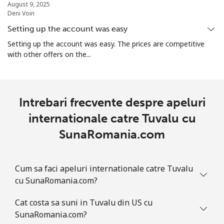
August 9, 2025
Deni Voin
Turkmenistan
Setting up the account was easy
Setting up the account was easy. The prices are competitive
Telefon
⁦24.5p⁩
40 min pentru ⁦£10⁩
-
with other offers on the...
fix
Mobil
⁦28.5p⁩
35 min pentru ⁦£10⁩
⁦14p⁩
Intrebari frecvente despre apeluri
Turks And Caicos Islands
internationale catre Tuvalu cu
SunaRomania.com
Telefon
⁦26.5p⁩
37 min pentru ⁦£10⁩
-
fix
Cum sa faci apeluri internationale catre Tuvalu
Mobil
⁦27.9p⁩
35 min pentru ⁦£10⁩
-
cu SunaRomania.com?
Tuvalu
Cat costa sa suni in Tuvalu din US cu
SunaRomania.com?
All
⁦165.9p⁩
6 min pentru ⁦£10⁩
-