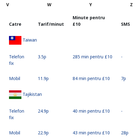
V
W
Y
Z
Minute pentru
Catre
Tarif/minut
⁦£10⁩
SMS
Taiwan
Telefon
⁦3.5p⁩
285 min pentru ⁦£10⁩
-
fix
Mobil
⁦11.9p⁩
84 min pentru ⁦£10⁩
⁦7p⁩
Tajikistan
Telefon
⁦24.9p⁩
40 min pentru ⁦£10⁩
-
fix
Mobil
⁦22.9p⁩
43 min pentru ⁦£10⁩
⁦28p⁩