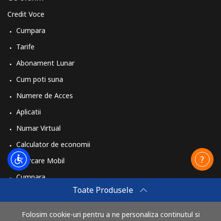
Credit Voce
Cumpara
Tarife
Abonament Lunar
Cum poti suna
Numere de Acces
Aplicatii
Numar Virtual
Calculator de economii
Reincarcare Mobil
Cumpara
Toate Produsele
Cum sa reincarci
Travel eSIM
Folosim cookie-uri pentru a ne personaliza continutul si