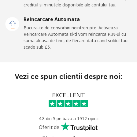
fix
creditul si minutele disponibile ale contului tau.
Mobil
⁦29.9p⁩
33 min pentru ⁦£10⁩
⁦5p⁩
Reincarcare Automata
Bucura-te de convorbiri neintrerupte. Activeaza
Tokelau
Reincarcare Automata si-ti vom reincarca PIN-ul cu
suma aleasa de tine, de fiecare data cand soldul tau
scade sub ⁦£5⁩.
All
⁦167.9p⁩
5 min pentru ⁦£10⁩
-
country
Tonga
Vezi ce spun clientii despre noi:
Telefon
⁦99.5p⁩
10 min pentru ⁦£10⁩
-
EXCELLENT
fix
Mobil
⁦100.5p⁩
9 min pentru ⁦£10⁩
⁦4p⁩
4.8 din 5 pe baza a 1912 opinii
Trinidad And Tobago
Oferit de