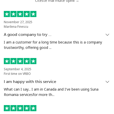
Citeste mai multe opinii →
Telefon
⁦5.9p⁩
169 min pentru ⁦£10⁩
-
fix
Mobil
⁦18.5p⁩
54 min pentru ⁦£10⁩
-
November 27, 2025
Marilena Finescu
Tunisia
A good company to try …
I am a customer for a long time because this is a company
trustworthy, offering good ...
Telefon
⁦80.9p⁩
12 min pentru ⁦£10⁩
-
fix
Mobil
⁦79.9p⁩
12 min pentru ⁦£10⁩
-
September 4, 2025
First time on VRBO
Turkey
I am happy with this service
What can I say... I am in Canada and I've been using Suna
Telefon
⁦3.9p⁩
256 min pentru ⁦£10⁩
-
Romania servicesfor more th...
fix
Mobil
⁦24.5p⁩
40 min pentru ⁦£10⁩
⁦4p⁩