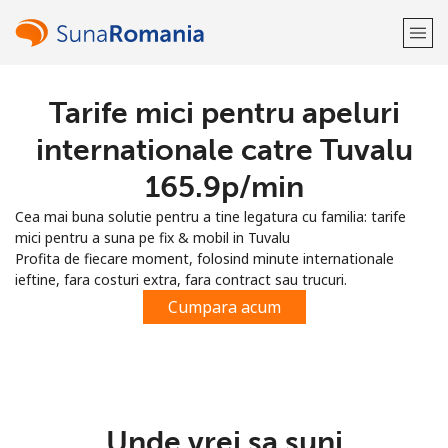
Tarife mici pentru apeluri
Bine-ai venit!
internationale catre Tuvalu
Ai deja cont?
Logheaza-te →
⁦165.9p⁩/min
Cea mai buna solutie pentru a tine legatura cu familia: tarife
Inregistreaza-te cu
mici pentru a suna pe fix & mobil in Tuvalu
Profita de fiecare moment, folosind minute internationale
ieftine, fara costuri extra, fara contract sau trucuri.
Cumpara acum
sau
Unde vrei sa suni