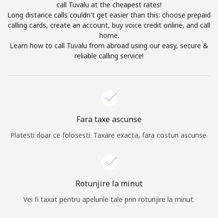
call Tuvalu at the cheapest rates!
Prin deschiderea unui cont pe acest site, sunt de acord cu
Long distance calls couldn't get easier than this: choose prepaid
urmatorii
Termeni.
calling cards, create an account, buy voice credit online, and call
home.
Inregistreaza-te
Learn how to call Tuvalu from abroad using our easy, secure &
reliable calling service!
Buna!
Fara taxe ascunse
Logheaza-te sau
CREEAZA CONT NOU →
Platesti doar ce folosesti. Taxare exacta, fara costuri ascunse.
Rotunjire la minut
Vei fi taxat pentru apelurile tale prin rotunjire la minut.
Recuperare parola →