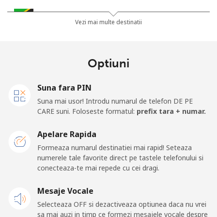
Tanzania
Vezi mai multe destinatii
Telefon
⁦29.9p⁩
33 min pentru ⁦£10⁩
-
fix
Optiuni
Mobil
⁦23.9p⁩
41 min pentru ⁦£10⁩
-
Suna fara PIN
Thailand
Suna mai usor! Introdu numarul de telefon DE PE
CARE suni. Foloseste formatul:
prefix tara + numar.
Telefon
⁦3.5p⁩
285 min pentru ⁦£10⁩
-
Apelare Rapida
fix
Formeaza numarul destinatiei mai rapid! Seteaza
numerele tale favorite direct pe tastele telefonului si
Mobil
⁦3.5p⁩
285 min pentru ⁦£10⁩
⁦4p⁩
conecteaza-te mai repede cu cei dragi.
Togo
Mesaje Vocale
Selecteaza OFF si dezactiveaza optiunea daca nu vrei
Telefon
⁦32.9p⁩
30 min pentru ⁦£10⁩
-
sa mai auzi in timp ce formezi mesajele vocale despre