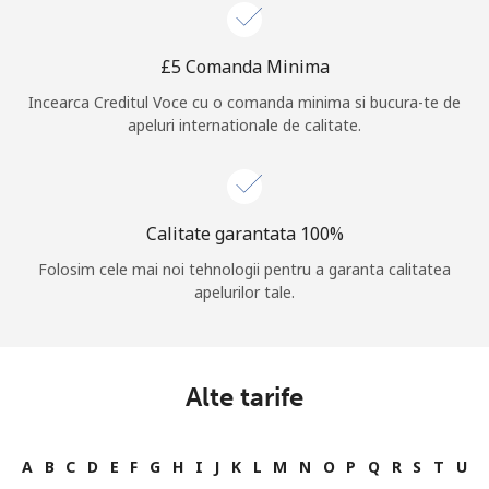
Log in
⁦£5⁩ Comanda Minima
sau
Incearca Creditul Voce cu o comanda minima si bucura-te de
apeluri internationale de calitate.
Continua cu
Calitate garantata 100%
Folosim cele mai noi tehnologii pentru a garanta calitatea
apelurilor tale.
Alte tarife
A
B
C
D
E
F
G
H
I
J
K
L
M
N
O
P
Q
R
S
T
U