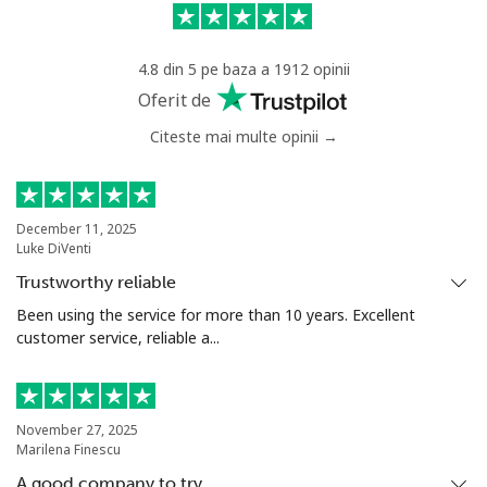
Mobil
⁦19.5p⁩
51 min pentru
⁦5p⁩
⁦£10⁩
4.8 din 5 pe baza a 1912 opinii
Montevideo
⁦5.5p⁩
181 min pentru
-
Oferit de
⁦£10⁩
Citeste mai multe opinii →
Us Virgin Islands
All country
⁦13.5p⁩
74 min pentru
-
December 11, 2025
Luke DiVenti
⁦£10⁩
Trustworthy reliable
Uzbekistan
Been using the service for more than 10 years. Excellent
customer service, reliable a...
Telefon fix
⁦13.5p⁩
74 min pentru
-
⁦£10⁩
November 27, 2025
Mobil
⁦13.5p⁩
74 min pentru
⁦30p⁩
Marilena Finescu
⁦£10⁩
A good company to try …