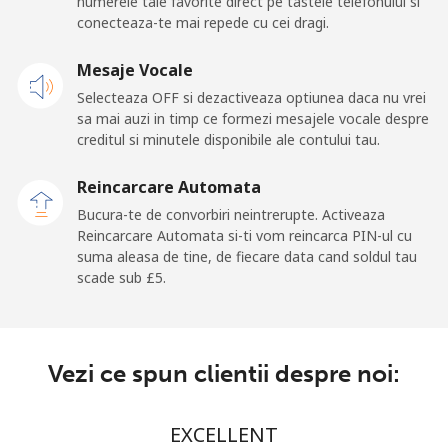
numerele tale favorite direct pe tastele telefonului si
⁦£10⁩
conecteaza-te mai repede cu cei dragi.
Mobil
Mesaje Vocale
⁦2p⁩
500 min pentru
⁦7p⁩
⁦£10⁩
Selecteaza OFF si dezactiveaza optiunea daca nu vrei
sa mai auzi in timp ce formezi mesajele vocale despre
Premium
⁦32.9p⁩
30 min pentru
-
creditul si minutele disponibile ale contului tau.
⁦£10⁩
Reincarcare Automata
United States
Bucura-te de convorbiri neintrerupte. Activeaza
Reincarcare Automata si-ti vom reincarca PIN-ul cu
suma aleasa de tine, de fiecare data cand soldul tau
All country
⁦1p⁩
1000 min pentru
-
scade sub ⁦£5⁩.
⁦£10⁩
Uruguay
Vezi ce spun clientii despre noi:
Telefon fix
⁦7.5p⁩
133 min pentru
-
⁦£10⁩
EXCELLENT