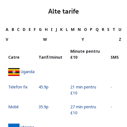
Alte tarife
A
B
C
D
E
F
G
H
I
J
K
L
M
N
O
P
Q
R
S
T
U
V
W
Y
Z
Minute pentru
Catre
Tarif/minut
⁦£10⁩
SMS
Uganda
Telefon fix
⁦45.9p⁩
21 min pentru
-
⁦£10⁩
Mobil
⁦35.9p⁩
27 min pentru
-
⁦£10⁩