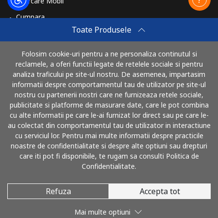
Reincarcare Mobil
Cumpara
Toate Produsele
Cum sa reincarci
Travel eSIM
Folosim cookie-uri pentru a ne personaliza continutul si
reclamele, a oferi functii legate de retelele sociale si pentru
Cumpara
analiza traficului pe site-ul nostru. De asemenea, impartasim
Cum functioneaza
informatii despre comportamentul tau de utilizator pe site-ul
nostru cu partenerii nostri care ne furnizeaza retele sociale,
publicitate si platforme de masurare date, care le pot combina
cu alte informatii pe care le-ai furnizat lor direct sau pe care le-
Poti plati cu
au colectat din comportamentul tau de utilizator in interactiune
cu serviciul lor. Pentru mai multe informatii despre practicile
noastre de confidentialitate si despre alte optiuni sau drepturi
care iti pot fi disponibile, te rugam sa consulti Politica de
Confidentialitate.
Refuza
Accepta tot
© 2026 SunaRomania
Mai multe optiuni