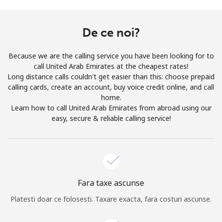
Prin deschiderea unui cont pe acest site, sunt de acord cu
urmatorii
Termeni.
De ce noi?
Inregistreaza-te
Because we are the calling service you have been looking for to
call United Arab Emirates at the cheapest rates!
Long distance calls couldn't get easier than this: choose prepaid
calling cards, create an account, buy voice credit online, and call
home.
Buna!
Learn how to call United Arab Emirates from abroad using our
easy, secure & reliable calling service!
Logheaza-te sau
CREEAZA CONT NOU →
Fara taxe ascunse
Platesti doar ce folosesti. Taxare exacta, fara costuri ascunse.
Recuperare parola →