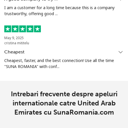
I am a customer for a long time because this is a company
Tashkent
⁦12.9p⁩
77 min pentru
-
trustworthy, offering good ...
⁦£10⁩
May 9, 2025
cristina mititelu
Cheapest
Cheapest, faster, and the best connection! Use all the time
"SUNA ROMANIA" with conf...
Intrebari frecvente despre apeluri
internationale catre United Arab
Emirates cu SunaRomania.com