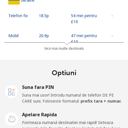
Ukraine
Telefon fix
⁦18.5p⁩
54 min pentru
-
⁦£10⁩
Mobil
⁦20.9p⁩
47 min pentru
-
⁦£10⁩
Vezi mai multe destinatii
United Arab Emirates
Optiuni
Telefon fix
⁦18.9p⁩
52 min pentru
-
⁦£10⁩
Suna fara PIN
Mobil
⁦17.9p⁩
55 min pentru
⁦11p⁩
Suna mai usor! Introdu numarul de telefon DE PE
⁦£10⁩
CARE suni. Foloseste formatul:
prefix tara + numar.
United Kingdom
Apelare Rapida
Formeaza numarul destinatiei mai rapid! Seteaza
Telefon fix
⁦1.2p⁩
833 min pentru
-