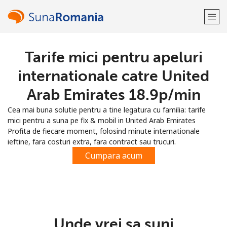
Tarife mici pentru apeluri
Bine-ai venit!
internationale catre United
Ai deja cont?
Logheaza-te →
Arab Emirates ⁦18.9p⁩/min
Cea mai buna solutie pentru a tine legatura cu familia: tarife
Inregistreaza-te cu
mici pentru a suna pe fix & mobil in United Arab Emirates
Profita de fiecare moment, folosind minute internationale
ieftine, fara costuri extra, fara contract sau trucuri.
Cumpara acum
sau
Unde vrei sa suni