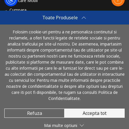
Reincarcare Mobil
Cumpara
Toate Produsele
Cum sa reincarci
Travel eSIM
Folosim cookie-uri pentru a ne personaliza continutul si
reclamele, a oferi functii legate de retelele sociale si pentru
Cumpara
analiza traficului pe site-ul nostru. De asemenea, impartasim
Cum functioneaza
informatii despre comportamentul tau de utilizator pe site-ul
nostru cu partenerii nostri care ne furnizeaza retele sociale,
publicitate si platforme de masurare date, care le pot combina
cu alte informatii pe care le-ai furnizat lor direct sau pe care le-
Poti plati cu
au colectat din comportamentul tau de utilizator in interactiune
cu serviciul lor. Pentru mai multe informatii despre practicile
noastre de confidentialitate si despre alte optiuni sau drepturi
care iti pot fi disponibile, te rugam sa consulti Politica de
Confidentialitate.
Refuza
Accepta tot
© 2026 SunaRomania
Mai multe optiuni