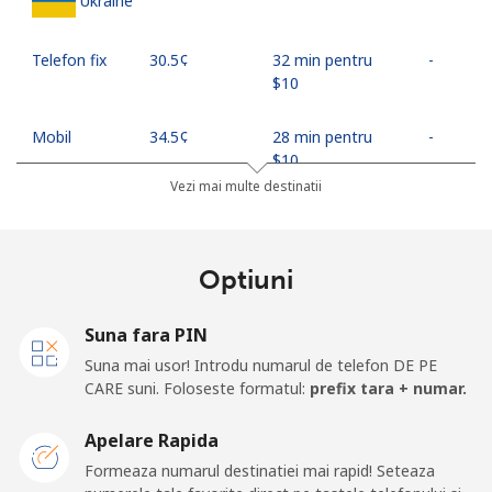
Ukraine
Telefon fix
⁦30.5¢⁩
32 min pentru
-
⁦$10⁩
Mobil
⁦34.5¢⁩
28 min pentru
-
⁦$10⁩
Vezi mai multe destinatii
United Arab Emirates
Optiuni
Telefon fix
⁦31.5¢⁩
31 min pentru
-
⁦$10⁩
Suna fara PIN
Mobil
⁦29.5¢⁩
33 min pentru
⁦19¢⁩
Suna mai usor! Introdu numarul de telefon DE PE
⁦$10⁩
CARE suni. Foloseste formatul:
prefix tara + numar.
United Kingdom
Apelare Rapida
Formeaza numarul destinatiei mai rapid! Seteaza
Telefon fix
⁦1.6¢⁩
625 min pentru
-