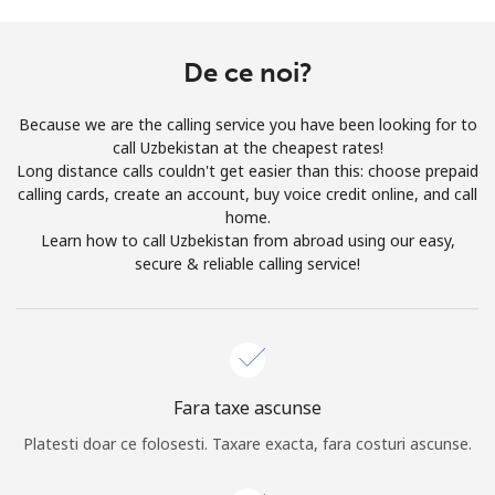
Prin deschiderea unui cont pe acest site, sunt de acord cu
urmatorii
Termeni.
De ce noi?
Inregistreaza-te
Because we are the calling service you have been looking for to
call Uzbekistan at the cheapest rates!
Long distance calls couldn't get easier than this: choose prepaid
calling cards, create an account, buy voice credit online, and call
home.
Buna!
Learn how to call Uzbekistan from abroad using our easy,
secure & reliable calling service!
Logheaza-te sau
CREEAZA CONT NOU →
Fara taxe ascunse
Platesti doar ce folosesti. Taxare exacta, fara costuri ascunse.
Recuperare parola →