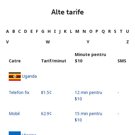
Alte tarife
A
B
C
D
E
F
G
H
I
J
K
L
M
N
O
P
Q
R
S
T
U
V
W
Y
Z
Minute pentru
Catre
Tarif/minut
⁦$10⁩
SMS
Uganda
Telefon fix
⁦81.5¢⁩
12 min pentru
-
⁦$10⁩
Mobil
⁦62.9¢⁩
15 min pentru
-
⁦$10⁩