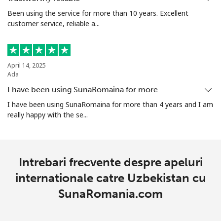
Been using the service for more than 10 years. Excellent
Tashkent
⁦21.9¢⁩
45 min pentru
-
customer service, reliable a...
⁦$10⁩
April 14, 2025
Ada
I have been using SunaRomaina for more…
I have been using SunaRomaina for more than 4 years and I am
really happy with the se...
Intrebari frecvente despre apeluri
internationale catre Uzbekistan cu
SunaRomania.com