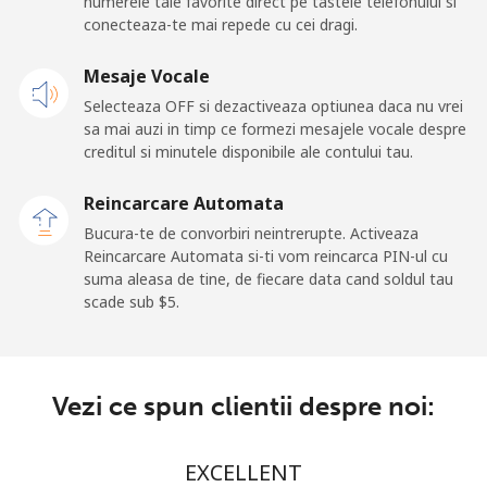
numerele tale favorite direct pe tastele telefonului si
⁦$10⁩
conecteaza-te mai repede cu cei dragi.
Mobil
Mesaje Vocale
⁦3.5¢⁩
285 min pentru
⁦12¢⁩
⁦$10⁩
Selecteaza OFF si dezactiveaza optiunea daca nu vrei
sa mai auzi in timp ce formezi mesajele vocale despre
Premium
⁦57.9¢⁩
17 min pentru
-
creditul si minutele disponibile ale contului tau.
⁦$10⁩
Reincarcare Automata
United States
Bucura-te de convorbiri neintrerupte. Activeaza
Reincarcare Automata si-ti vom reincarca PIN-ul cu
suma aleasa de tine, de fiecare data cand soldul tau
All country
⁦1.5¢⁩
665 min pentru
-
scade sub ⁦$5⁩.
⁦$10⁩
Uruguay
Vezi ce spun clientii despre noi:
Telefon fix
⁦12.9¢⁩
77 min pentru
-
⁦$10⁩
EXCELLENT