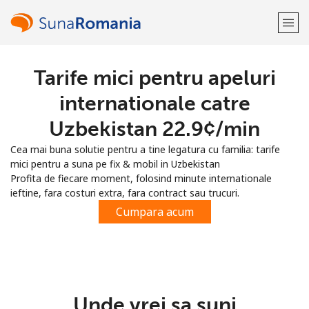
Tarife mici pentru apeluri
Bine-ai venit!
internationale catre
Ai deja cont?
Logheaza-te →
Uzbekistan ⁦22.9¢⁩/min
Cea mai buna solutie pentru a tine legatura cu familia: tarife
Inregistreaza-te cu
mici pentru a suna pe fix & mobil in Uzbekistan
Profita de fiecare moment, folosind minute internationale
ieftine, fara costuri extra, fara contract sau trucuri.
Cumpara acum
sau
Unde vrei sa suni