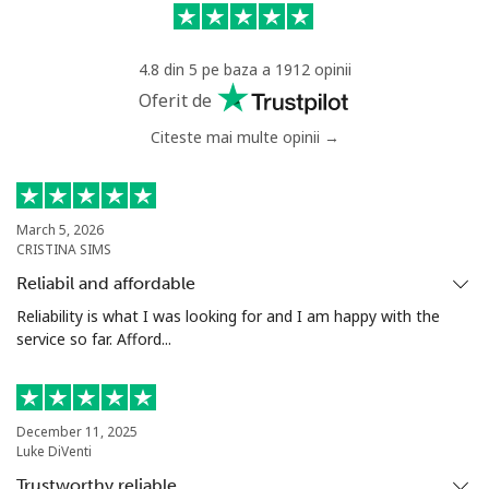
Mobil
⁦33.9¢⁩
29 min pentru
⁦8¢⁩
⁦$10⁩
4.8 din 5 pe baza a 1912 opinii
Montevideo
⁦8.9¢⁩
112 min pentru
-
Oferit de
⁦$10⁩
Citeste mai multe opinii →
Us Virgin Islands
All country
⁦23.5¢⁩
42 min pentru
-
March 5, 2026
CRISTINA SIMS
⁦$10⁩
Reliabil and affordable
Uzbekistan
Reliability is what I was looking for and I am happy with the
service so far. Afford...
Telefon fix
⁦22.9¢⁩
43 min pentru
-
⁦$10⁩
December 11, 2025
Mobil
⁦23.5¢⁩
42 min pentru
⁦55¢⁩
Luke DiVenti
⁦$10⁩
Trustworthy reliable