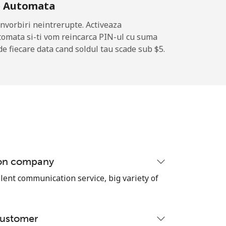
e Automata
-
nvorbiri neintrerupte. Activeaza
tomata si-ti vom reincarca PIN-ul cu suma
de fiecare data cand soldul tau scade sub ⁦$5⁩.
-
-
-
ion company
⁦12¢⁩
lent communication service, big variety of
customer