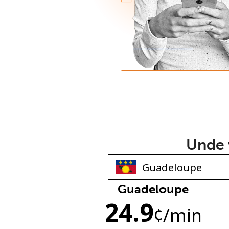
Unde v
Guadeloupe
24.9
¢
/min