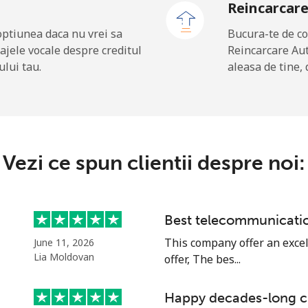
Reincarcar
⁦36.9¢⁩
27 min pentru ⁦$10⁩
optiunea daca nu vrei sa
Bucura-te de co
ajele vocale despre creditul
Reincarcare Au
ului tau.
aleasa de tine, 
⁦13.5¢⁩
74 min pentru ⁦$10⁩
⁦29.5¢⁩
33 min pentru ⁦$10⁩
Vezi ce spun clientii despre noi:
⁦1.5¢⁩
665 min pentru ⁦$10⁩
Best telecommunicat
⁦2¢⁩
500 min pentru ⁦$10⁩
This company offer an excel
June 11, 2026
Lia Moldovan
offer, The bes...
Happy decades-long 