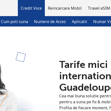
Credit Voce
Reincarcare Mobil
Travel eSIM
Cum poti suna
Numere de Acces
Aplicatii
Numar Vi
Bine-ai venit!
Tarife mici
Ai deja cont?
Logheaza-te →
internation
Inregistreaza-te cu
Guadeloupe
Cea mai buna solutie pentru 
pentru a suna pe fix & mob
Profita de fiecare moment, f