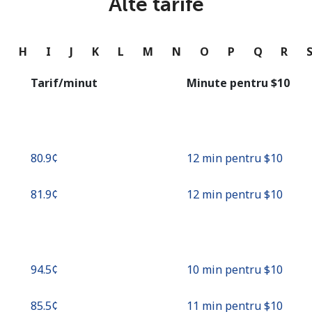
Alte tarife
sau
Continua cu
G
H
I
J
K
L
M
N
O
P
Q
R
Tarif/minut
Minute pentru ⁦$10⁩
⁦80.9¢⁩
12 min pentru ⁦$10⁩
⁦81.9¢⁩
12 min pentru ⁦$10⁩
⁦94.5¢⁩
10 min pentru ⁦$10⁩
⁦85.5¢⁩
11 min pentru ⁦$10⁩