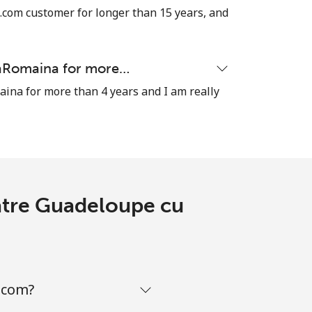
-
com customer for longer than 15 years, and
⁦8¢⁩
naRomaina for more…
ina for more than 4 years and I am really
-
⁦13¢⁩
catre Guadeloupe cu
-
-
.com?