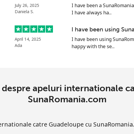
⁦13.9¢⁩
71 min pentru ⁦$10⁩
I have been a SunaRomania.
July 26, 2025
Daniela S.
I have always ha...
⁦15.9¢⁩
62 min pentru ⁦$10⁩
I have been using Su
I have been using SunaRoma
April 14, 2025
Ada
happy with the se...
⁦22.9¢⁩
43 min pentru ⁦$10⁩
⁦42.9¢⁩
23 min pentru ⁦$10⁩
e despre apeluri internationale 
⁦24.9¢⁩
40 min pentru ⁦$10⁩
SunaRomania.com
⁦39.9¢⁩
25 min pentru ⁦$10⁩
nternationale catre Guadeloupe cu SunaRomania