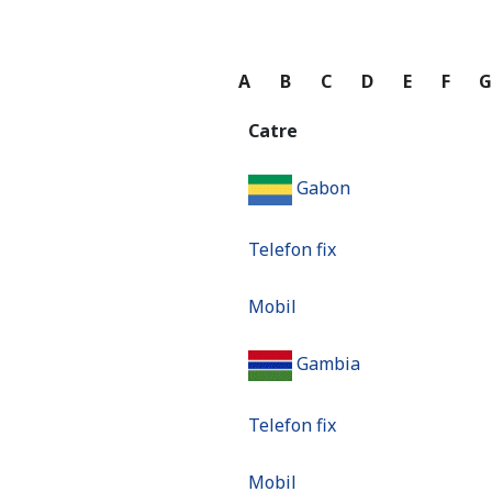
A
B
C
D
E
F
Catre
Gabon
Telefon fix
Mobil
Gambia
Telefon fix
Mobil