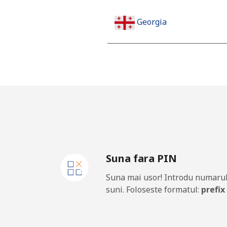
Georgia
Telefon fix
Mobil
Germany
Telefon fix
Suna fara PIN
Mobil
Suna mai usor! Introdu numarul
Ghana
suni. Foloseste formatul:
prefix
Telefon fix