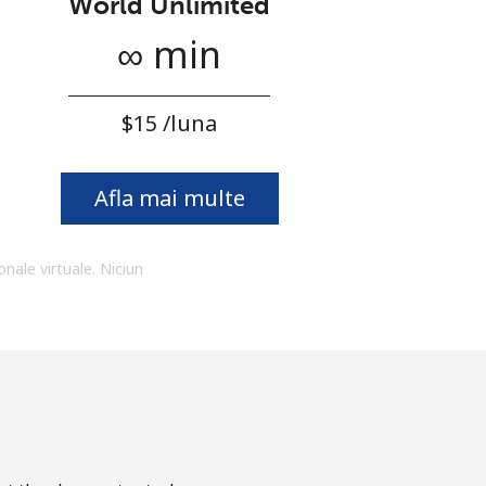
World Unlimited
∞ min
⁦$15⁩ /luna
Afla mai multe
onale virtuale. Niciun