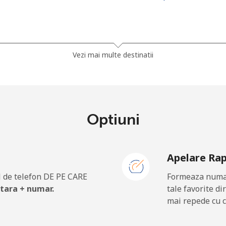
⁦44.5¢⁩
22 min pentru ⁦$10⁩
Vezi mai multe destinatii
⁦54.9¢⁩
18 min pentru ⁦$10⁩
Optiuni
⁦1.5¢⁩
665 min pentru ⁦$10⁩
Apelare Ra
⁦1.8¢⁩
555 min pentru ⁦$10⁩
 de telefon DE PE CARE
Formeaza numar
 tara + numar.
tale favorite di
mai repede cu c
⁦48.9¢⁩
20 min pentru ⁦$10⁩