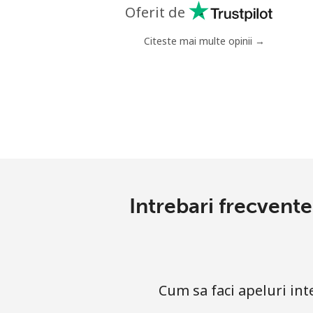
Telefon fix
Oferit de
Mobil
Citeste mai multe opinii →
Grenada
Telefon fix
Mobil
Guadeloupe
Intrebari frecvent
Telefon fix
Mobil
Cum sa faci apeluri i
Guam