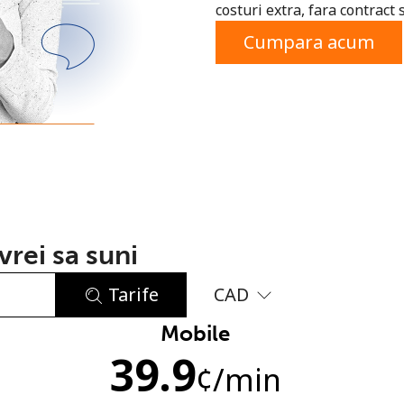
costuri extra, fara contract 
sau
Cumpara acum
rei sa suni
Tarife
CAD
Mobile
Lipsa parola
39.9
Minim 8 litere
¢
/min
O majuscula si o litera mica