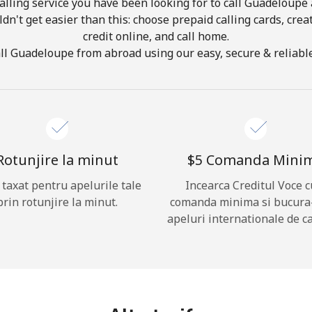
lling service you have been looking for to call Guadeloupe 
ldn't get easier than this: choose prepaid calling cards, crea
credit online, and call home.
Buna!
ll Guadeloupe from abroad using our easy, secure & reliable 
Logheaza-te sau
CREEAZA CONT NOU →
Rotunjire la minut
⁦$5⁩ Comanda Mini
i taxat pentru apelurile tale
Incearca Creditul Voce c
prin rotunjire la minut.
comanda minima si bucura
apeluri internationale de ca
Recuperare parola →
Log in