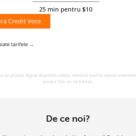
Un numar
25 min pentru ⁦$10⁩
Un simbol/litera speciala
a Credit Voce
toate tarifele →
Ramai conectat cu noi pentru a primi toate ofertele
pe email.
te un produs digital disponibil online, destinat pentru apeluri internati
Prin deschiderea unui cont pe acest site, sunt de
produs fizic nu va fi livrat.
acord cu urmatorii
Termeni.
Inregistreaza-te
De ce noi?