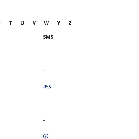
S
T
U
V
W
Y
Z
SMS
-
⁦45¢⁩
-
⁦6¢⁩