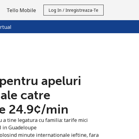
Tello Mobile
Log In / Inregistreaza-Te
rtual
 pentru apeluri
ale catre
 ⁦24.9¢⁩/min
a tine legatura cu familia: tarife mici
il in Guadeloupe
olosind minute internationale ieftine, fara