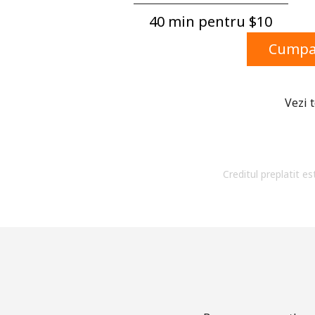
40 min pentru ⁦$10⁩
Cumpar
Vezi 
Creditul preplatit es