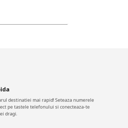
-
⁦23¢⁩
-
pida
⁦15¢⁩
ul destinatiei mai rapid! Seteaza numerele
rect pe tastele telefonului si conecteaza-te
ei dragi.
-