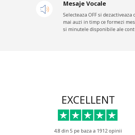
Mesaje Vocale
Mobil
Selecteaza OFF si dezactiveaza 
mai auzi in timp ce formezi mes
Gibraltar
si minutele disponibile ale cont
Telefon fix
Mobil
Greece
Telefon fix
EXCELLENT
Mobil
Greenland
4.8 din 5 pe baza a 1912 opinii