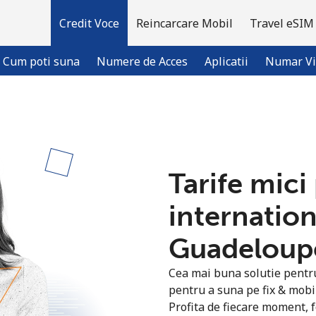
Credit Voce
Reincarcare Mobil
Travel eSIM
Cum poti suna
Numere de Acces
Aplicatii
Numar Vi
Bine-ai venit!
Tarife mici
Ai deja cont?
Logheaza-te →
internation
Inregistreaza-te cu
Guadeloupe
Cea mai buna solutie pentru 
pentru a suna pe fix & mob
Profita de fiecare moment, f