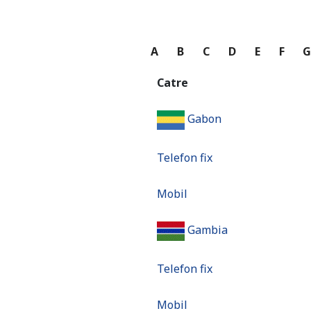
A
B
C
D
E
F
Catre
Gabon
Telefon fix
Mobil
Gambia
Telefon fix
Mobil