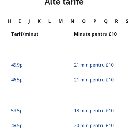
Alte tarife
sau
Continua cu
G
H
I
J
K
L
M
N
O
P
Q
R
Tarif/minut
Minute pentru ⁦£10⁩
⁦45.9p⁩
21 min pentru ⁦£10⁩
⁦46.5p⁩
21 min pentru ⁦£10⁩
⁦53.5p⁩
18 min pentru ⁦£10⁩
⁦48.5p⁩
20 min pentru ⁦£10⁩