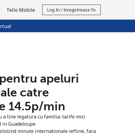
Tello Mobile
Log In / Inregistreaza-Te
rtual
 pentru apeluri
ale catre
 ⁦14.5p⁩/min
a tine legatura cu familia: tarife mici
il in Guadeloupe
olosind minute internationale ieftine, fara