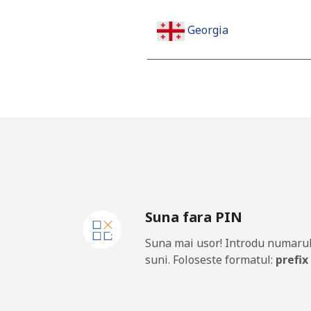
Georgia
Telefon fix
Mobil
Germany
Telefon fix
Suna fara PIN
Mobil
Suna mai usor! Introdu numarul
Ghana
suni. Foloseste formatul:
prefix
Telefon fix