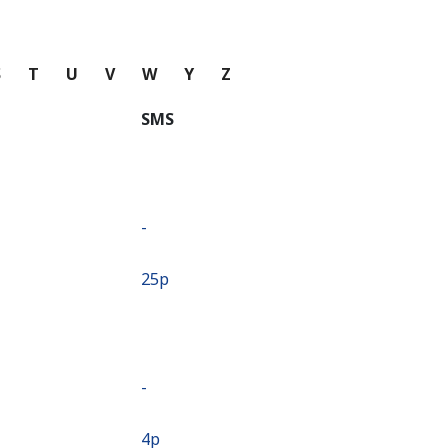
S
T
U
V
W
Y
Z
SMS
-
⁦25p⁩
-
⁦4p⁩