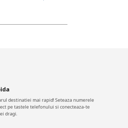
-
⁦13p⁩
-
pida
⁦9p⁩
ul destinatiei mai rapid! Seteaza numerele
rect pe tastele telefonului si conecteaza-te
ei dragi.
-