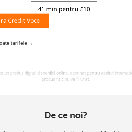
Un numar
41 min pentru ⁦£10⁩
Un simbol/litera speciala
a Credit Voce
toate tarifele →
Ramai conectat cu noi pentru a primi toate ofertele
pe email.
te un produs digital disponibil online, destinat pentru apeluri internati
Prin deschiderea unui cont pe acest site, sunt de
produs fizic nu va fi livrat.
acord cu urmatorii
Termeni.
Inregistreaza-te
De ce noi?