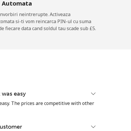
e Automata
-
nvorbiri neintrerupte. Activeaza
tomata si-ti vom reincarca PIN-ul cu suma
de fiecare data cand soldul tau scade sub ⁦£5⁩.
-
-
-
t was easy
⁦7p⁩
easy. The prices are competitive with other
customer