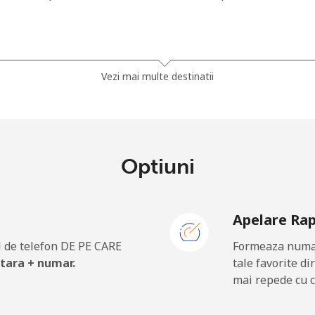
⁦26.9p⁩
37 min pentru ⁦£10⁩
Vezi mai multe destinatii
⁦31.5p⁩
31 min pentru ⁦£10⁩
Optiuni
⁦1p⁩
1000 min pentru ⁦£10⁩
Apelare Ra
⁦1.3p⁩
769 min pentru ⁦£10⁩
 de telefon DE PE CARE
Formeaza numar
 tara + numar.
tale favorite di
mai repede cu c
⁦27.9p⁩
35 min pentru ⁦£10⁩