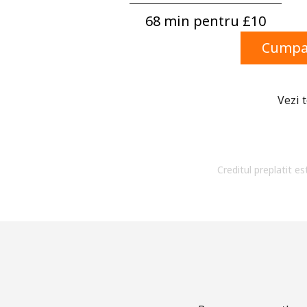
68 min pentru ⁦£10⁩
Cumpar
Vezi 
Creditul preplatit es