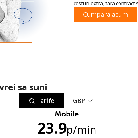
costuri extra, fara contract 
sau
Cumpara acum
rei sa suni
Tarife
GBP
Mobile
Lipsa parola
23.9
Minim 8 litere
p
/min
O majuscula si o litera mica