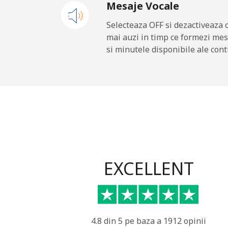
Mesaje Vocale
Mobil
Selecteaza OFF si dezactiveaza 
mai auzi in timp ce formezi mes
Gibraltar
si minutele disponibile ale cont
Telefon fix
Mobil
Greece
Telefon fix
EXCELLENT
Mobil
Greenland
4.8 din 5 pe baza a 1912 opinii