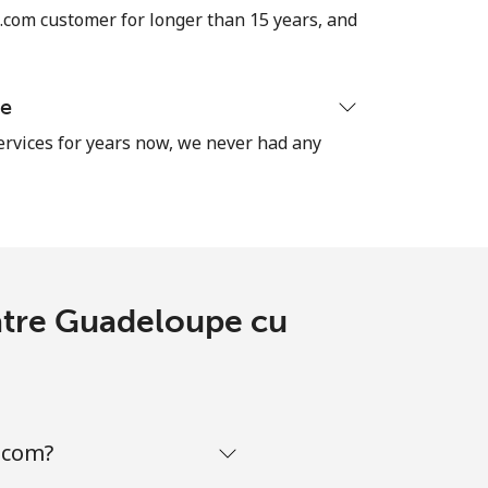
-
com customer for longer than 15 years, and
⁦4p⁩
se
ervices for years now, we never had any
-
⁦7p⁩
catre Guadeloupe cu
-
-
.com?