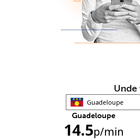
Unde v
Guadeloupe
14.5
p
/min