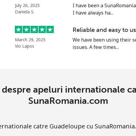
⁦7.9p⁩
126 min pentru ⁦£10⁩
I have been a SunaRomania.
July 26, 2025
Daniela S.
I have always ha...
⁦8.9p⁩
112 min pentru ⁦£10⁩
Reliable and easy to u
We have been using their s
March 29, 2025
Vio Lapos
issues. A few times...
⁦12.9p⁩
77 min pentru ⁦£10⁩
⁦25.9p⁩
38 min pentru ⁦£10⁩
e despre apeluri internationale 
⁦14.5p⁩
68 min pentru ⁦£10⁩
SunaRomania.com
⁦23.9p⁩
41 min pentru ⁦£10⁩
nternationale catre Guadeloupe cu SunaRomania