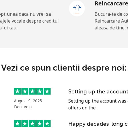
Reincarcar
⁦22.5p⁩
44 min pentru ⁦£10⁩
optiunea daca nu vrei sa
Bucura-te de co
ajele vocale despre creditul
Reincarcare Au
ului tau.
aleasa de tine, 
⁦7.9p⁩
126 min pentru ⁦£10⁩
⁦17.9p⁩
55 min pentru ⁦£10⁩
Vezi ce spun clientii despre noi:
⁦1.1p⁩
909 min pentru ⁦£10⁩
Setting up the accoun
⁦1.4p⁩
714 min pentru ⁦£10⁩
Setting up the account was 
August 9, 2025
Deni Voin
offers on the...
Happy decades-long 