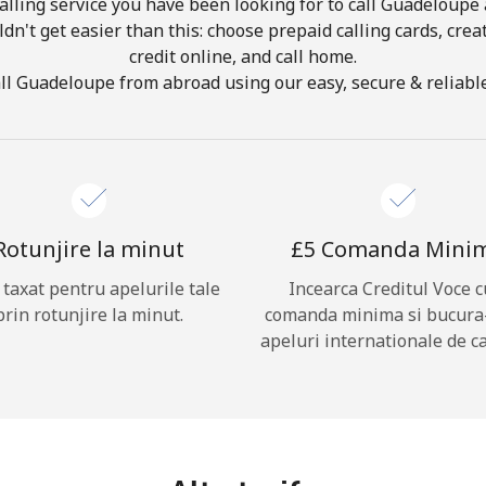
lling service you have been looking for to call Guadeloupe 
ldn't get easier than this: choose prepaid calling cards, crea
credit online, and call home.
Buna!
ll Guadeloupe from abroad using our easy, secure & reliable 
Logheaza-te sau
CREEAZA CONT NOU →
Rotunjire la minut
⁦£5⁩ Comanda Mini
i taxat pentru apelurile tale
Incearca Creditul Voce c
prin rotunjire la minut.
comanda minima si bucura
apeluri internationale de ca
Recuperare parola →
Log in