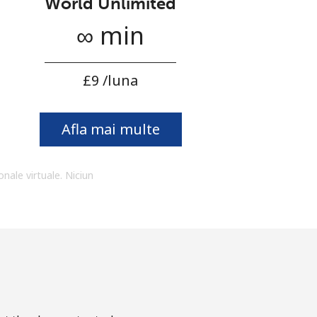
World Unlimited
∞ min
⁦£9⁩ /luna
Afla mai multe
onale virtuale. Niciun